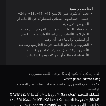
التفاصيل والقيود
يجب أن يكون عمر اللاعبين 18+، 19+، 21+ أو 24+
حسب اختصاصهم القضائي للمشاركة في الألعاب أو
العروض الترويجية.
مجموعات الجوائز، الضمانات، العروض الترويجية،
البطولات، الألعاب، وميزات الألعاب عرضة للتغيير
أو التعليق أو الإنهاء في أي وقت.
الشروط والأحكام العامة، قواعد الكازينو، وسياسة
الأمن والبيئة تنطبق. قد يتم اتخاذ إجراءات ضد
الأنشطة الاحتيالية أو انتهاكات هذه السياسات.
القمار يمكن أن يكون إدمانًا. يرجى اللعب بمسؤولية.
www.gambleaware.org
صفحة اللعب المسؤول الخاصة بمنطقتك متاحة عبر الصفحة
الرئيسية.
المملكة المتحدة
(
Gamstop
) ///
رومانيا
///
ألمانيا
(
BZgA
OASIS
BUWEI
) ///
هولندا
(
LoketKansspel
CRUKS
) ///
بلجيكا
(
FR
NL
)
///
الاتحاد الأوروبي
///
أونتاريو
(
camh
ConnexGo
) ///
الفلبين