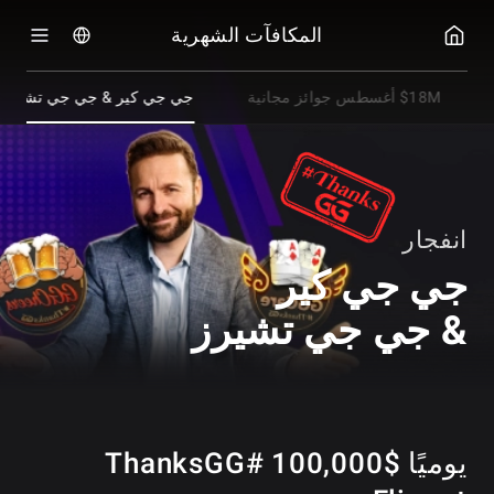
ي جي بوكر
المكافآت الشهرية
$18M أغسطس جوائز مجانية
جي جي كير & جي جي تشيز
انفجار
جي جي كير
& جي جي تشيرز
يوميًا $100,000 #ThanksGG