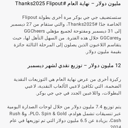
مليون دولار – نهاية العام #Thanks2025 Flipout
ستستضيف جي جي بوكر مرة أخرى بطولة Flipout
الخاصة جدًا #Thanks2025، والتي ستقام من 27 ديسمبر
إلى 31 ديسمبر ومفتوحة لجميع مؤهلي GGCheers
وGGCares خلال هذه الفترة. من السهل التأهل لها، حيث
يتقاسم اللاعبون الذين يصلون إلى المرحلة الثالثة جائزة
بقيمة مليون دولار.
12 مليون دولار – توزيع نقدي لشهر ديسمبر
ركيزة أخرى من عرض نهاية العام هي التوزيعات النقدية
الضخمة، التي تكافئ لاعبي الألعاب النقدية، لاعبي
البطولات، واللاعبين الجدد في جي جي بوكر.
يتم توزيع 7.4 مليون دولار من خلال لوحات الصدارة اليومية
عبر تنسيقات تشمل هولدم، PLO، Spin & Gold، وRush &
Cash، بزيادة عن 6.5 مليون دولار التي تم توزيعها في عام
2024.