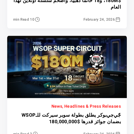
$180M، و18 خاتمًا ذهبيًا، وأضخم سلسلة اونلاين لهذا
العام
10 min Read
February 24, 2026
News, Headlines & Press Releases
جّي‌جي‌بوكر يطلق بطولة سوبر سيركت للـWSOP
بضمان جوائز قدرها $180,000,000
2 min Read
February 24, 2026