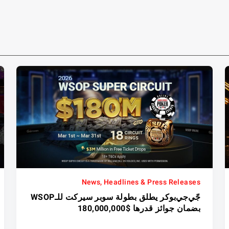
News, Headlines & Press Releases
جّي‌جي‌بوكر يطلق بطولة سوبر سيركت للـWSOP
بضمان جوائز قدرها $180,000,000