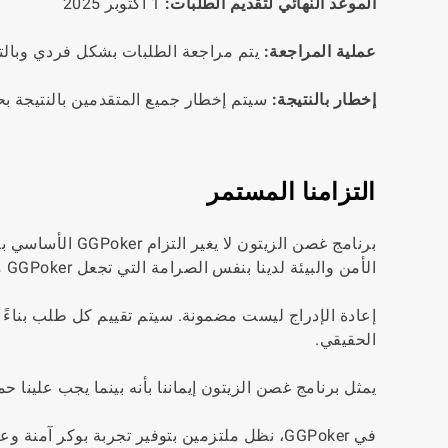
الموعد النهائي لتقديم الطلبات:
1 أكتوبر 2025
عملية المراجعة:
يتم مراجعة الطلبات بشكل فردي وبالترت
إخطار بالنتيجة:
سيتم إخطار جميع المتقدمين بالنتيجة بحلول 1 نوفمبر
التزامنا المستمر
برنامج غصن الزيت
الأمن والبيئة لدينا بنفس الصرامة التي تجعل GGPoker موثوقة عالميًا.
إعادة الإدراج ليست مضمونة. سيتم تقييم كل طلب بناءً 
الحقيقي.
يمثل برنامج غصن الزيتون إيماننا بأنه بينما يجب علينا ح
في GGPoker، نظل ملتزمين بتوفير تجربة بوكر آمنة وعادلة وممتعة للجميع.