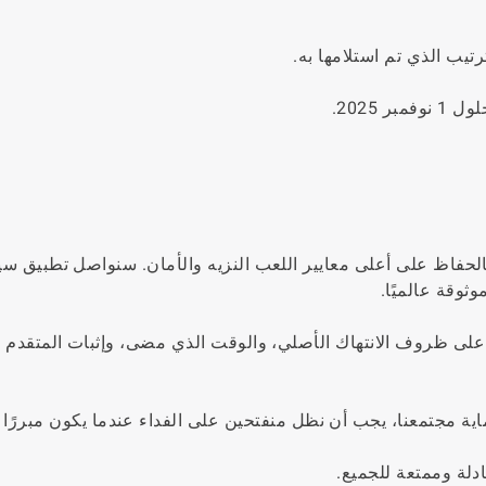
يب الذي تم استلامها به.
 2025.
ون لا يغير التزام GGPoker الأساسي بالحفاظ على أعلى معايير اللعب النزيه والأمان. سنواصل تطبيق
على ظروف الانتهاك الأصلي، والوقت الذي مضى، وإثبات المتقدم لل
ماية مجتمعنا، يجب أن نظل منفتحين على الفداء عندما يكون مبررًا ح