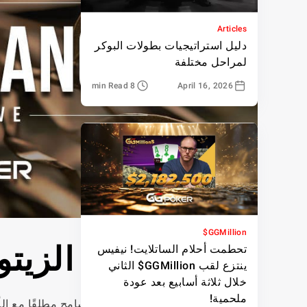
Articles
دليل استراتيجيات بطولات البوكر
لمراحل مختلفة
8 min Read
April 16, 2026
GGMillion$
مبادرة غصن الزيتو
تحطمت أحلام الساتلايت! نيفيس
ينتزع لقب GGMillion$ الثاني
خلال ثلاثة أسابيع بعد عودة
ملحمية!
في GGPoker، نلتزم بسياسة عدم التسامح مطلقًا 