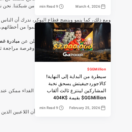
مجتمعنا إلى الإزالة الدائمة للمخالفين من شبكتنا. نحن 
9 min Read
March 4, 2026
ومع ذلك، كما ينمو وينضج قطاع البوكر، ندرك أن الناس ي
يكونون قد تطوروا منذ ذلك الحين، وتعلموا من أخطائهم، وط
وفي روح النمو ومنح الفرص الثانية، نعلن عن
مبادرة غص
تم حظرهم سابقًا من شبكة GGPoker وفرصة مراجعة ثانوية للاعبين الذين يشعرون أنهم اتُهموا خطأً.
GGMillion$
التزام بالتقييم العادل
سيطرة من البداية إلى النهاية!
كالاجوردجيفيتش يسحق نخبة
يعكس برنامج غصن الزيتون إيماننا بأن الفداء ممكن عند
المشاركين لينتزع ثالث ألقاب
يستحق اللاعبون فرصة لإثبات نموهم.
GGMillion$ بقيمة $404K
9 min Read
February 25, 2026
سيتم مراجعة كل طلب بعناية لضمان أن اللاعبين الذين ي