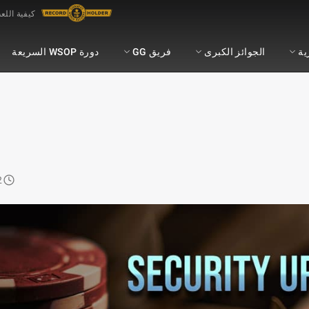
كيفية اللع
ية
الجوائز الكبرى
فريق GG
دورة WSOP السريعة
Read