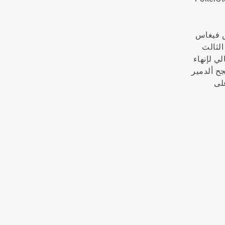
ما في ذلك المركز الأول في Aria High Roller 83 في لاس فيغاس
 No Limit Hold’em بقيمة $517,000 والمركز الثالث
يوم التالي لإنهاء
رقم 6، أنهى المركز الثالث في الحدث رقم 7 وحصل على $400,000 إضافية. في نوفمبر 2018، نجح ألدمير
لى