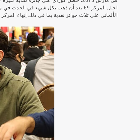
في مارس 2015، حصل كوراي على جائزة نقدية 
الألماني على ثلاث جوائز نقدية بما في ذلك إنهاء المركز 362 من بين 6,420 مشاركًا في الحدث الرئيسي لـ WSOP.