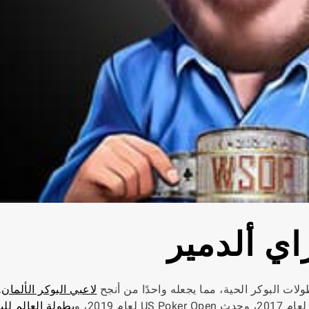
اي ألدمير
لاعبي البوكر الألمان
.
بطولة العالم للب