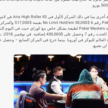
استمرت طرق فوزه خلال عام 2018 مع 12 طاولة نهائية أخرى ب
مقابل $202,500، والمركز الثاني في حدث Poker Masters رقم 6 $50,000
في PCA 2018 حيث حصل على $481,560. كانت سلسلة Poker Masters لطيفة بشكل خاص مع كوراي حيث في ال
المركز الثاني في الحدث 
 العالم للبوكر في أوروبا. بينما خرج في المركز السابع – وحصل ع