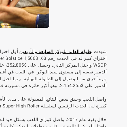
شهدت
بطولة العالم للبوكر السابعة والأربعين
مرة أخرى من الوصول إلى الطاولة النهائية. بينما احتل
ألدمير على $2,154,265، وهو أكبر جائزة في مسيرته في ذلك الوقت.
كبيرة له، الحدث الرئيسي لسلسلة Triton Super High Roller في الفلبين، بقيمة تقارب 1.2 مليون دولار أمريكي.