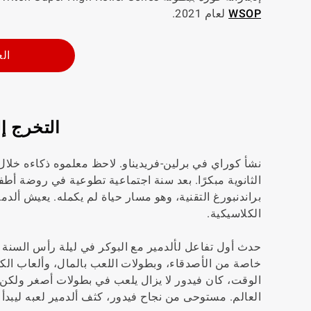
WSOP
لعام 2021.
الع
التخرج إل
نشأ كوراي في برلين-فريديناو. لاحظ معلموه ذكاءه خل
الثانوية مبكرًا. بعد سنة اجتماعية تطوعية في روضة أطف
براندنبورغ التقنية، وهو مسار حياة لم يكمله. يعيش ألد
الكلاسيكية.
خاصة من الأصدقاء، وبطولات اللعب بالمال، وألعاب الكا
الوقت، كان فيدور لا يزال يلعب في بطولات أصغر ولكن 
العالم. مستوحى من نجاح فيدور، كثف ألدمير لعبه ليبد