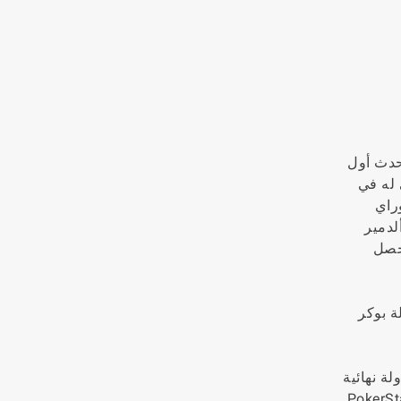
اث ذلك الصيف. حدث أول
ائية الأولى له في
. بعد نجاحه في الحدث رقم 63، دفع كوراي
ل، $111,111 High Roller for One Drop، تمكن ألدمير
 حصل
، فاز ألدمير بأول بطولة بوكر
اللعب بشكل جيد للغاية، حيث حصل على جوائز نقدية في 23 بطولة، ووصل إلى 15 طاولة نهائية
PokerStars Championship Supe