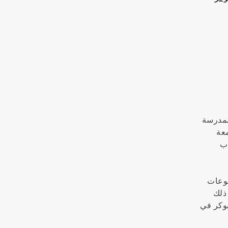
لمدرسة
معة
اب
في مجموعات
في ذلك
بوكر في