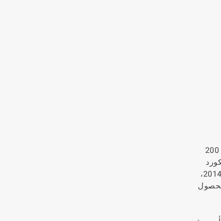
حقق ألدمير أول نجاح كبير له في بطولة حية في يناير 2012 في سبيلبانك برلين، حيث فاز بحدث No Limit Hold’em بقيمة 200
رب من 2000 لاعب في كونكورد
مليون في فيينا. حصل على 21,000 يورو مقابل الجهد ولكن الأهم من ذلك كان أول إنهاء كبير في مسيرته. في أواخر يونيو 2014،
من الحصول