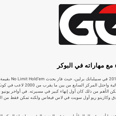
ع مهاراته في البوكر
يورو. في منتصف ديسمبر 2013، وصل إلى الطاولة النهائية واحتل المركز السابع من بين ما يق
ة في بطولة العالم للبوكر (WSOP) في فندق وكازينو ريو أول سويت في لاس فيغاس ولكنه تمكن فقط 