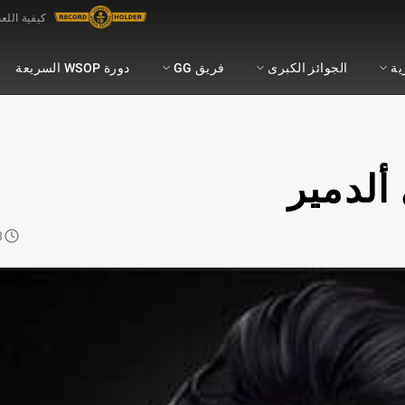
كيفية اللع
ية
الجوائز الكبرى
فريق GG
دورة WSOP السريعة
ألدمير
Read