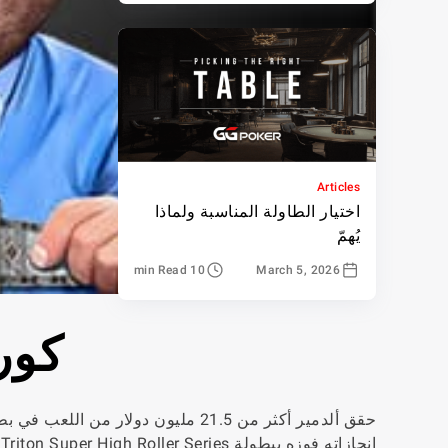
Articles
اختيار الطاولة المناسبة ولماذا
يُهمّ
10 min Read
March 5, 2026
كور
حقق ألدمير أكثر من 21.5 مليون دولار من اللعب في بطولات البوكر الحية، مما يجعله واحدًا من أنجح
إنجازاته فوزه ببطولة Triton Super High Roller Series لعام 2017، وحدث US Poker Open لعام 2019، و