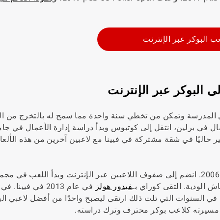
ب البوكر عبر الإنترنت
ى البوكر عبر الإنترنت
ال المدرسة وتمكن من تخطي سنة واحدة مما سمح له بالتخرج من ا
ال في برلين، انتقل إلى كوتبوس وبدأ دراسة إدارة الأعمال في جا
مير حاليًا في شقة مشتركة في فيينا مع لاعبين آخرين من هذه الألع
حدث أول تفاعل لألدمير مع البوكر في ليلة رأس السنة 2006. انضم إلى صفوف اللاعبين عبر الإنترنت وبدأ اللعب 
ش الودية. التقى كوراي بـ
فيدور هولز
في عام 2013 في فيينا. 
في السنوات التي تلت ذلك ارتقى ليصبح واحدًا من أفضل لاعبي ال
أ مسيرته كلاعب بوكر محترف وترك دراسته.