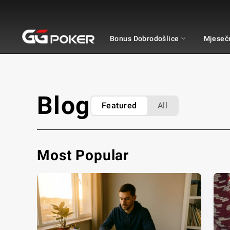
GGPOKER
Bonus Dobrodošlice
Mjeseč
Blog
Featured
All
Most Popular