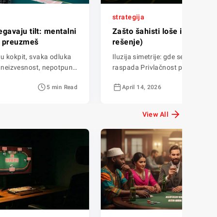
strategija
egavaju tilt: mentalni
Zašto šahisti loše igraju pok
a preuzmeš
rešenje)
 u kokpit, svaka odluka
Iluzija simetrije: gde se savršena
k, neizvesnost, nepotpune
raspada Privlačnost povezivanja
mensko
pokera je neosporna: obe su dub
5 min Read
April 14, 2026
3
či poznato? Poker igrači
strateške igre koje zahtevaju fok
mentalnom pejzažu, samo
računanje i prepoznavanje obraz
pozorenja o pritisku u
Međutim, iako
View All
azlog zašto su
se veštine preklapaju, osnovni n
hologiju usvojili elitni
razmišljanja je suštinski neuskla
rači i, sve
Mnogi izuzetno inteligentni šaho
poker umovi. Istražimo
velemajstori ne snalaze se za po
ezu između
stolom jer najveća snaga igre (os
azduhoplovnih protokola
na savršene informacije) postaje
najveća […]