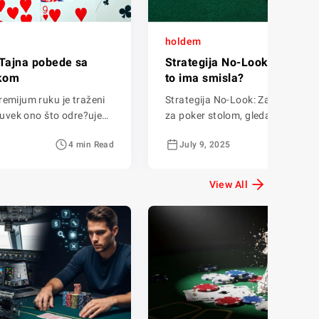
holdem
 Tajna pobede sa
Strategija No-Look Hold’em:
kom
to ima smisla?
remijum ruku je traženi
Strategija No-Look: Zamislite da 
je uvek ono što odre?uje
za poker stolom, gledate protivn
rnosti, igra?i se vrlo ?
pravo u o?i i mirno ulažete ili pod
4 min Read
July 9, 2025
6
ure u prose?ne ruke i
ulog, sve to dok odbijate da pog
a se sna?u za stolom bez
svoje karte. Ovo je suština no-lo
 asova ili jake
Hold’em strategije, hrabar potez 
View All
evo tajne: vrhunski igra?i
za mnoge nalazi negde izme?u s
uku vrednost i vrše
trika i psihološke taktike. Ali da li
bez gledanja u karte […]