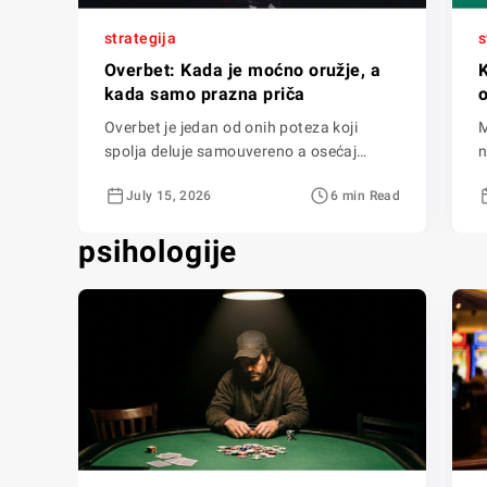
strategija
s
Overbet: Kada je moćno oružje, a
K
kada samo prazna priča
Overbet je jedan od onih poteza koji
M
spolja deluje samouvereno a osećaj
n
je moćan dok ga izvodiš Problem je u
b
July 15, 2026
6 min Read
tome što su taj osećaj moći i ispravna
p
igra dve različite stvari a mnogi igrači tu
u
psihologije
liniju brišu više nego što misle Nastavi sa
n
čitanjem da saznaš šta overbet zapravo
o
postiže kada mu je mesto u tvom rangu
n
[…]
s