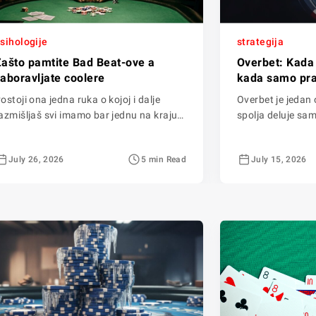
sihologije
strategija
Zašto pamtite Bad Beat-ove a
Overbet: Kada 
aboravljate coolere
kada samo pra
ostoji ona jedna ruka o kojoj i dalje
Overbet je jedan 
azmišljaš svi imamo bar jednu na kraju
spolja deluje sa
rajeva možda je neko platio tvoj 3-bet
je moćan dok ga 
re flopa sa konektorima u boji pogodio
tome što su taj o
July 26, 2026
5 min Read
July 15, 2026
va para na flopu i uzeo ti sve čipove Ti si
igra dve različite
digrao kako treba oni su odigrali loše ali
liniju brišu više
are su otišle u sredinu dok si bio favorit
čitanjem da sazn
d 80% i […]
postiže kada mu 
[…]