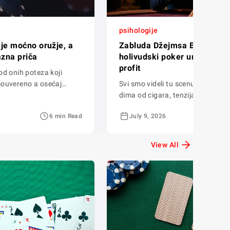
psihologije
je moćno oružje, a
Zabluda Džejmsa Bonda: Za
zna priča
holivudski poker uništava v
profit
od onih poteza koji
mouvereno a osećaj
Svi smo videli tu scenu, soba je 
izvodiš Problem je u
dima od cigara, tenzija je opipljiv
sećaj moći i ispravna
su dovoljno visoki da se finansir
6 min Read
July 9, 2026
3
 stvari a mnogi igrači tu
svemirski program male zemlje, 
 nego što misle Nastavi sa
Džejms Bond, besprekorno odeve
aš šta overbet zapravo
neverovatno smiren, gura čitav s
View All
je mesto u tvom rangu
u sredinu na osnovu čistog pred
gleda direktno u dušu zlikovca i 
fleš rojald da bi […]