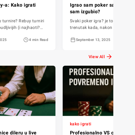
-a: Kako igrati
Igrao sam poker savršeno, 
sam izgubio?
 turnire? Rebuy turniri
Svaki poker igra? je to osetio: on
dljivijih (i najhaoti?
trenutak kada, nakon što si odig
 pokeru. Sa svojom
turnir besprekorno, ipak ispadne
2025
4 min Read
September 13, 2025
3
ukturom koja igra?ima
pobede. Napravio si nula grešak
novo kupe ulaz u igru
izbegao loše poteze, i držao se ?
sve ?ipove, rebuy turniri
strategije, pa zašto si onda izgu
View All
e šake, ogromne
Odgovor je i frustriraju?i i oslob
e i podjednako ogromnu
i: poker nije igra perfekcije, ve?
te uspeli u ovim igrama
verovatno?a. ?ak i kada doneseš
bi?e […]
ispravne odluke, variance može d
izbaci. […]
kako igrati
ice dileru u live
Profesionalno VS casual igr