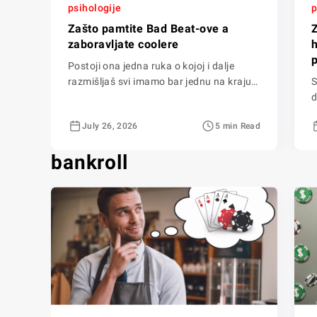
psihologije
p
Zašto pamtite Bad Beat-ove a
zaboravljate coolere
h
p
Postoji ona jedna ruka o kojoj i dalje
razmišljaš svi imamo bar jednu na kraju
S
krajeva možda je neko platio tvoj 3-bet
d
pre flopa sa konektorima u boji pogodio
s
July 26, 2026
5 min Read
dva para na flopu i uzeo ti sve čipove Ti si
s
odigrao kako treba oni su odigrali loše ali
D
bankroll
pare su otišle u sredinu dok si bio favorit
n
od 80% i […]
u
g
f