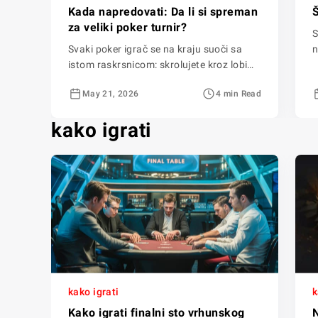
Kada napredovati: Da li si spreman
Š
za veliki poker turnir?
S
Svaki poker igrač se na kraju suoči sa
n
istom raskrsnicom: skrolujete kroz lobi
t
turnira i tu je ona, velika
s
May 21, 2026
4 min Read
garancija. Prestižna titula, ali buy-in koji
i
je malo izvan vaše zone komfora.
t
kako igrati
Oklevate. Vizualizujete finalni sto.
p
Izračunavate dobitak koji menja život. Ali
s
onda se javlja ključno pitanje: „Da li sam
i
zapravo spreman za ovo ili se samo
i
kockam?“ Ovaj vodič nije […]
[
kako igrati
k
Kako igrati finalni sto vrhunskog
N