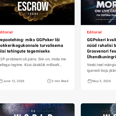
10. augustist 20
[…]
ditorial
Editorial
Depootehing: miks GGPoker lõi
GGPokeri kvali
pokkerikogukonnale turvalisema
nüüd rahalisi 
iisi tehingute tegemiseks
Grosvenori fest
Ühendkuningri
2P-probleem oli päris. Siin on, mida me
ellega tegime. Küsi ükskõik milliselt
Veebi teel mängi
õsiseltvõetavalt pokkerimängijalt ja ta
igavesti koju jä
tleb: pokkerivarade vahetamine
hea meel teatada
June 12, 2026
2 min Read
May 5, 2026
ängijate vahel on vana nagu mäng ise.
partnerluse Gros
ee võib juhtuda iga kord, kui keegi
rajada otseliin si
õidab koha üritusele, kuhu ta ei saa
laudadele – ja s
inna, või kui tal on pileteid, mida ta ei
päris, käegakats
aa kasutada. Nõudlus on alati olemas
partnerlus see o
…]
haldab Ühendkuni
pokkeri võrgustik