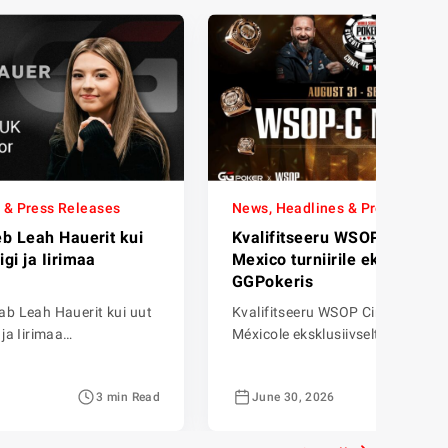
ond on sel nädalal
kavas ja andis esikohale auhinn
lehel esilinastuva uue […]
$280,345. Jeff Gross oli pärast
Vegase seiklusi taas
kommenteerimispuldis, kellega li
erikülaline Mike […]
 & Press Releases
News, Headlines & Press Relea
b Leah Hauerit kui
Kvalifitseeru WSOP Circuit
gi ja Iirimaa
Mexico turniirile eksklusiivs
GGPokeris
b Leah Hauerit kui uut
Kvalifitseeru WSOP Circuit CDM
ja Iirimaa
Méxicole eksklusiivselt GGPoke
opulaarne sisulooja ja
Big Bola Casinos korraldab amet
t liitub ametlikult
WSOP Circuiti etapi hotellis Barc
3 min Read
June 30, 2026
2
sindada maailma
Santa Fe 31. augustist kuni 11.
kerituba GGPoker.co.uk,
septembrini, GGPokeri mängijate
pokkerituba, teatab
tasuta kvalifikatsioonid GGPoker