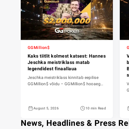
GGMillion$
G
Kaks tiitlit kolmest katsest: Hannes
V
Jeschka meistriklass matab
b
legendidest finaallaua
s
Jeschka meistriklass kinnitab eepilise
GGMillion$ võidu – GGMillion$ hooaeg
V
2026, episood 28 Sel nädalal tõusis üks
G
mängija kõigist teistest kõrgemale ja
e
domineeris GGMillion$ finaali algusest
G
August 5, 2026
10 min Read
lõpuni. Saksa profimängija Hannes
j
Jeshka alustas keskmise suurusega
$
News, Headlines & Press Re
stäkiga, kuid läbis kõik vastased ja
v
krooniti GGMillion$ võitjaks teist korda
h