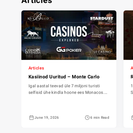
Articles
ametlikult WSOP Online 2026 ajakava,
t
tuues kõrgete panustega
k
turniirivõistlused ja World Series of
W
Pokeri kulla taas mängijateni üle kogu
p
maailma. Kuue […]
a
1
[
Articles
A
Kasiinod Uuritud – Monte Carlo
R
Igal aastal teevad üle 7 miljoni turisti
1
selfisid ühe kindla hoone ees Monacos.
S
See koht pole keegi muu kui Casino de
m
Monte-Carlo, üks maailma vanimaid ja
k
silmapaistvamaid kasiinosid. See on
t
June 19, 2026
6 min Read
Monaco kroonijuveel ja põhjus, miks riiki
i
peetakse üheks maailma
a
“hasartmängude mekkaks.” Kuigi kasiino
v