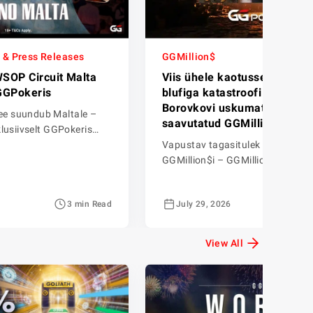
 & Press Releases
GGMillion$
WSOP Circuit Malta
Viis ühele kaotusseisus ja ü
 GGPokeris
blufiga katastroofi serval: 
Borovkovi uskumatul moel
e suundub Maltale –
saavutatud GGMillion$ tagas
klusiivselt GGPokeris
õõrustab WSOP
Vapustav tagasitulek vallutab v
 25. septembrist kuni 5.
GGMillion$i – GGMillion$ hooaeg
 12 kuldrõnga turniiri –
episood 27 Selle nädala $10,000
ine-kvalifikatsioonid
GGMillion$ finaallaua duellis teg
3 min Read
July 29, 2026
13
ustil GGPoker, maailma
jooksu satelliidivõitja, kes teenis 
uba, annab rõõmuga
$220,000 ROI, nägime mängu al
ete online-
väikseimast stäkist väljatulekut 
View All
urniiride käivitamisest
hämmastavat võitu vastuolude k
 Malta esimeseks live-
kui Venemaa võitja ronis žetoon
s. Online-satelliidid
tippu ning krooniti meistriks. 
ivselt GGPokeris alates
soovituskoodi: WINBIG 👈MÄNG