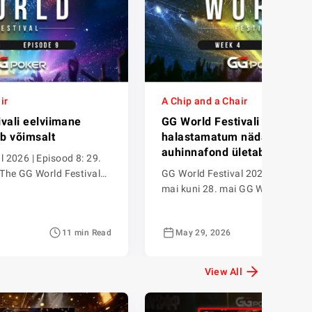
vali. Partnerlus […]
garanteeritud online‑pokkeri […]
ir
A Chip and a Chair
vali eelviimane
GG World Festivali seni kõi
b võimsalt
halastamatum nädal, kui
auhinnafond ületab $200M
l 2026 | Episood 8: 29.
 The GG World Festival
GG World Festival 2026 | Episood
s lõpusirgele ja
mai kuni 28. mai GG World Festi
d ei lase tempot alla.
jätkab võimsalt, kus GGPokeri 
aailmameistrivõistlused
näitab end igal tasemel ja igas
11 min Read
May 29, 2026
15
gu ja sari kihutab 9.
formaadis, kui sari liigub hoogsal
as, toob Episood 9 kogu
neljanda nädala. Selle sarja 8. e
ge tihedama
käsitleb veel kuut suurimat ülem
View All
a, mis hõlmab 31. mail
turniiri ja kolme Ontario sündmu
ajavahemikus 25.–28. mai – peri
[…]