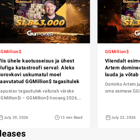
GMillion$
GGMillion$
iis ühele kaotusseisus ja ühest
Viiendalt esi
lufiga katastroofi serval: Aleks
Artem dominee
Borovkovi uskumatul moel
lauda ja võtab
aavutatud GGMillion$ tagasitulek
Osmirko Artem ju
apustav tagasitulek vallutab värske
oma esimese GGMil
GMillion$i – GGMillion$ hooaeg 2026,
GGMillion$ hooa
pisood 27 Selle nädala $10,000
GGMillion$ naasi
GMillion$ finaallaua duellis tegi sügava
tavapärasele teis
July 29, 2026
13 min Read
July 22, 2026
ooksu satelliidivõitja, kes teenis üle
10,000 sisseostug
220,000 ROI, nägime mängu alguses
tugeva finaallaua
leases
äikseimast stäkist väljatulekut ja
peaauhinna $30
ämmastavat võitu vastuolude kiuste,
Jeff Gross koos 