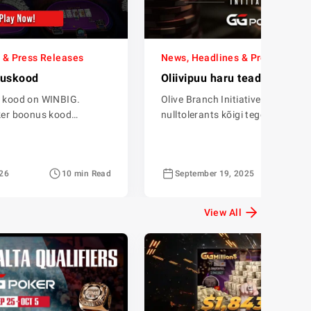
 & Press Releases
News, Headlines & Press Relea
uskood
Oliivipuu haru teadaanne
 kood on WINBIG.
Olive Branch Initiative GGPokeris
er boonus kood
nulltolerants kõigi tegevuste suh
jal ja saate turu parima
rikuvad meie turva- ja ökoloogiapo
: 100% sissemakse
Meie vankumatu pühendumus o
0 või $100 tasuta
kogukonna kaitsmisele on viinud
026
10 min Read
September 19, 2025
2
er on üks
rikkujate püsiva eemaldamiseni 
okkerisaite, mis on
võrgustikust. Me seisame selle
ele peaaegu kogu
lähenemise taga, sest aus mäng 
View All
le kasutajate arv kasvab
aluseks, mida me teeme. Kuid
latvormi populaarsusele
samamoodi, nagu pokkeritööstu
sväärset mõju hästi
ja areneb, mõistame, et ka inime
used, mis on saadaval
võivad […]