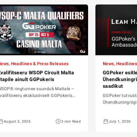
ui Venemaa võitja ronis žetoonimäe
enda pokkeriteek
ippu ning krooniti meistriks. 👉Kasuta
kanali YouTube’i 
oovituskoodi: WINBIG 👈MÄNGI KOHE!
nnemängu koefitsiendid Püsisaatejuhi
eff […]
ews, Headlines & Press Releases
News, Headlines
valifitseeru WSOP Circuit Malta
GGPoker esitle
tapile ainult GGPokeris
Ühendkuningrii
saadikut
SOP® ringturnee suundub Maltale –
valifitseeru eksklusiivselt GGPokeris
GGPoker tutvusta
asino Malta võõrustab WSOP
Ühendkuningriigi 
ingturnee etappi 25. septembrist kuni 5.
brändisaadikut P
ktoobrini, kavas 12 kuldrõnga turniiri –
tõusev pokkeritäh
August 5, 2026
3 min Read
July 1, 2026
ksklusiivsed online-kvalifikatsioonid
GGTeamiga, et e
lgavad 10. augustil GGPoker, maailma
suurimat netipok
uurim pokkerituba, annab rõõmuga
maailma suurim 