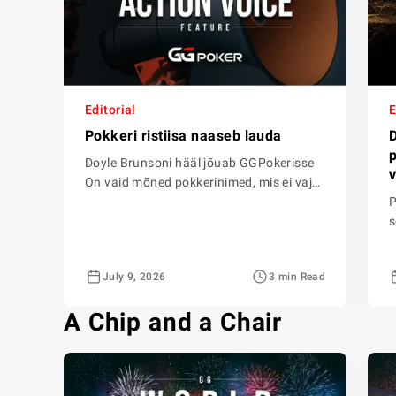
Editorial
E
Pokkeri ristiisa naaseb lauda
Doyle Brunsoni hääl jõuab GGPokerisse
v
On vaid mõned pokkerinimed, mis ei vaja
tutvustamist. Doyle Brunson on üks
P
neist. Kümnekordne WSOPi
s
käevõruvõitja. Kahekordne Põhiturniiri
t
tšempion. Mees, kes sõna otseses
ü
July 9, 2026
3 min Read
mõttes kirjutas selle mängu raamatu —
m
kaks korda. Rohkem kui pool sajandit ei
S
A Chip and a Chair
mänginud Doyle Brunson lihtsalt
v
pokkerit, ta vormis selle mänguks, mida
m
me kõik nüüd armastame. […]
s
[