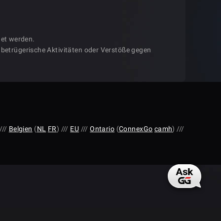
det werden.
betrügerische Aktivitäten oder Verstöße gegen
 ///
Belgien
(
NL
FR
) ///
EU
///
Ontario
(
ConnexGo
camh
) ///