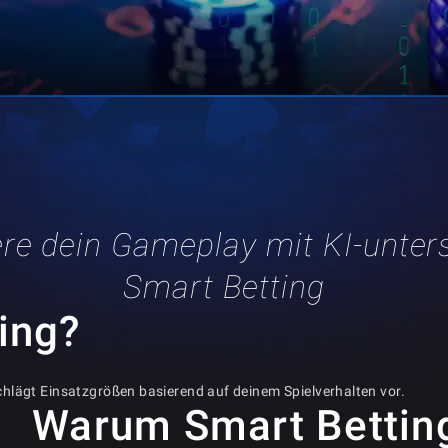
re dein Gameplay mit KI-unter
Smart Betting
ing?
schlägt Einsatzgrößen basierend auf deinem Spielverhalten vor.
Warum Smart Bettin