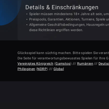
Details & Einschränkungen
Spieler müssen mindestens 18+ Jahre alt sein, um
Preispools, Garantien, Aktionen, Turniere, Spiele
Allgemeine Geschäftsbedingungen, Hausregeln und
diese Richtlinien ergriffen werden.
Glücksspiel kann süchtig machen. Bitte spielen Sie ver
Die Seite für verantwortungsbewusstes Spielen für Ihre Ge
Vereinigtes Königreich
(
Gamstop
) ///
Rumänien
///
Deuts
Philippinen
(
NDRP
) ///
Global