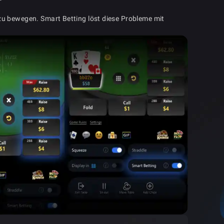
zu bewegen. Smart Betting löst diese Probleme mit