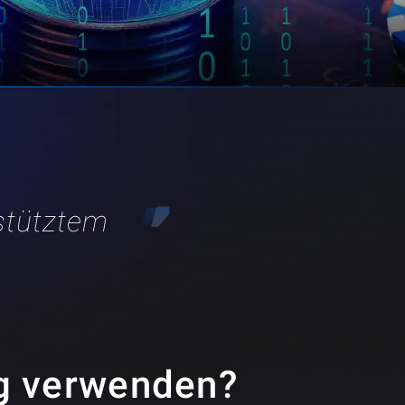
stütztem
g verwenden?