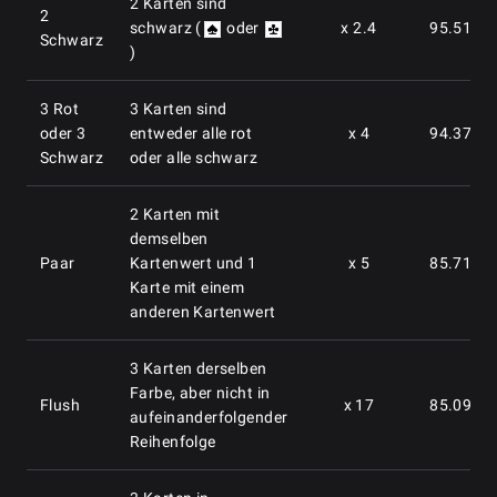
2 Karten sind
2
schwarz (
oder
x 2.4
95.51%
Schwarz
)
3 Rot
3 Karten sind
oder 3
entweder alle rot
x 4
94.37%
Schwarz
oder alle schwarz
2 Karten mit
demselben
Paar
Kartenwert und 1
x 5
85.71%
Karte mit einem
anderen Kartenwert
3 Karten derselben
Farbe, aber nicht in
Flush
x 17
85.09%
aufeinanderfolgender
Reihenfolge