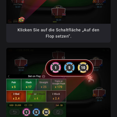
Klicken Sie auf die Schaltfläche „Auf den
Flop setzen“.