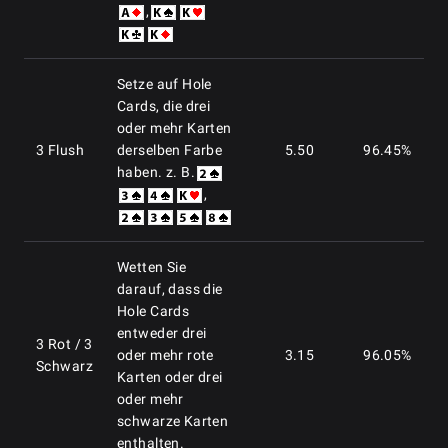
,
Setze auf Hole
Cards, die drei
oder mehr Karten
3 Flush
derselben Farbe
5.50
96.45%
haben. z. B.
,
Wetten Sie
darauf, dass die
Hole Cards
entweder drei
3 Rot / 3
oder mehr rote
3.15
96.05%
Schwarz
Karten oder drei
oder mehr
schwarze Karten
enthalten.