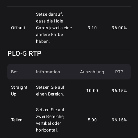
Setze darauf,
dass die Hole
Offsuit
Cards jeweils eine
9.10
96.00%
andere Farbe
haben.
PLO-5 RTP
Bet
Information
Auszahlung
RTP
Straight
Setzen Sie auf
10.00
96.15%
Up
einen Bereich.
Setzen Sie auf
zwei Bereiche,
Teilen
5.00
96.15%
vertikal oder
horizontal.