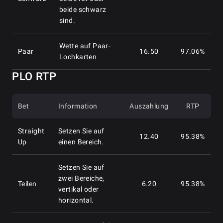
beide schwarz
sind.
Wette auf Paar-
Paar
16.50
97.06%
Lochkarten
PLO RTP
Bet
Information
Auszahlung
RTP
Straight
Setzen Sie auf
12.40
95.38%
Up
einen Bereich.
Setzen Sie auf
zwei Bereiche,
Teilen
6.20
95.38%
vertikal oder
horizontal.