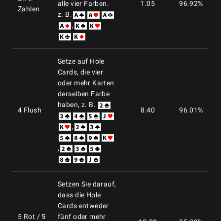
alle vier Farben.
1.05
96.92%
Zahlen
z. B.
,
Setze auf Hole
Cards, die vier
oder mehr Karten
derselben Farbe
haben, z. B.
4 Flush
8.40
96.01%
,
,
Setzen Sie darauf,
dass die Hole
Cards entweder
5 Rot / 5
fünf oder mehr