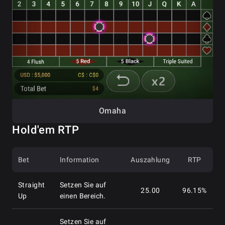
Omaha
Hold'em RTP
Bet
Information
Auszahlung
RTP
Straight
Setzen Sie auf
25.00
96.15%
Up
einen Bereich.
Setzen Sie auf