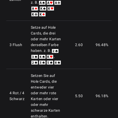
z. B.
,
Setze auf Hole
Cards, die drei
oder mehr Karten
3 Flush
derselben Farbe
2.60
96.48%
haben. z. B.
,
Setzen Sie auf
Hole Cards, die
entweder vier
4 Rot / 4
oder mehr rote
5.50
96.18%
Schwarz
Karten oder vier
oder mehr
schwarze Karten
enthalten.