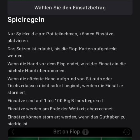
Wählen Sie den Einsatzbetrag
Spielregeln
Nur Spieler, die am Pot teilnehmen, können Einsätze
platzieren.
Das Setzen ist erlaubt, bis die Flop-Karten aufgedeckt
werden.
Wenn die Hand vor dem Flop endet, wird der Einsatz in die
nächste Hand übernommen.
Wenn die nächste Hand aufgrund von Sit-outs oder
Tischverlassen nicht sofort beginnt, werden die Einsätze
storniert.
Einsätze sind auf 1 bis 100 Big Blinds begrenzt.
Einsätze werden am Ende der Wettzeit abgerechnet.
Einsätze können storniert werden, wenn das Guthaben zu
niedrig ist