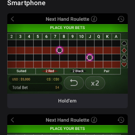
Smartphone
Hold’em