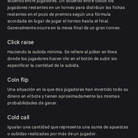
acuerdo entre jugadores. Un acuerdo entre todos los
jugadores restantes en un torneo para distribuir las fichas
restantes en el pozo de premios según una fórmula
acordada en lugar de jugar el torneo hasta el final.
Generalmente ocurre en la mesa final de un gran torneo.
Click raise
Haciendo la subida mínima. Se refiere al póker en línea
donde los jugadores hacen clic en el botón de subir sin
especificar la cantidad de la subida.
Coin flip
Una situación en la que dos jugadores han invertido todo su
dinero en el bote y tienen aproximadamente las mismas
probabilidades de ganar.
Cold call
Igualar una cantidad que representa una suma de apuestas
o subidas realizadas por más de un jugador.