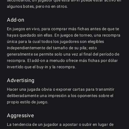
secundarios, un jugador que está all-in puede estar activo en
algunos botes, pero no en otros.
Add-on
En juegos en vivo, para comprar más fichas antes de que te
hayas quedado sin ellas. En juegos de torneo, una recompra
única para la cual todos los jugadores son elegibles
independientemente del tamaño de su pila; esto
generalmente se permite solo una vez al final del período de
recompra. El add-on a menudo ofrece más fichas por dólar
invertido que el buy-in y la recompra.
Advertising
Hacer una jugada obvia o exponer cartas para transmitir
deliberadamente una impresión a los oponentes sobre el
propio estilo de juego.
Aggressive
La tendencia de un jugador a apostar o subir en lugar de