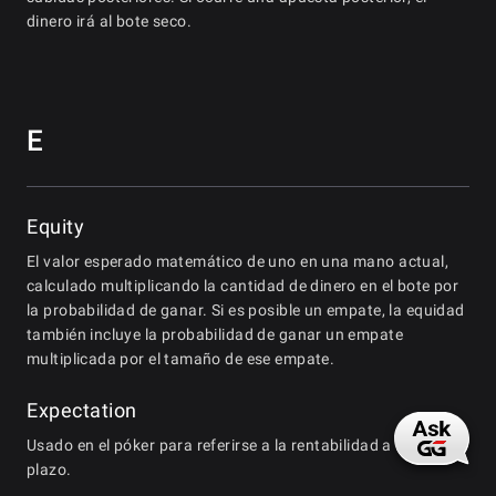
dinero irá al bote seco.
E
Equity
El valor esperado matemático de uno en una mano actual,
calculado multiplicando la cantidad de dinero en el bote por
la probabilidad de ganar. Si es posible un empate, la equidad
también incluye la probabilidad de ganar un empate
multiplicada por el tamaño de ese empate.
Expectation
Usado en el póker para referirse a la rentabilidad a largo
plazo.