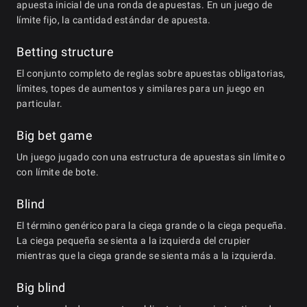
apuesta inicial de una ronda de apuestas. En un juego de
límite fijo, la cantidad estándar de apuesta.
Betting structure
El conjunto completo de reglas sobre apuestas obligatorias,
límites, topes de aumentos y similares para un juego en
particular.
Big bet game
Un juego jugado con una estructura de apuestas sin límite o
con límite de bote.
Blind
El término genérico para la ciega grande o la ciega pequeña.
La ciega pequeña se sienta a la izquierda del crupier
mientras que la ciega grande se sienta más a la izquierda.
Big blind