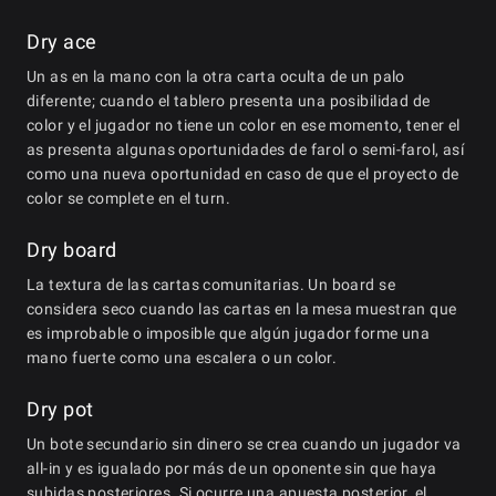
Dry ace
Un as en la mano con la otra carta oculta de un palo
diferente; cuando el tablero presenta una posibilidad de
color y el jugador no tiene un color en ese momento, tener el
as presenta algunas oportunidades de farol o semi-farol, así
como una nueva oportunidad en caso de que el proyecto de
color se complete en el turn.
Dry board
La textura de las cartas comunitarias. Un board se
considera seco cuando las cartas en la mesa muestran que
es improbable o imposible que algún jugador forme una
mano fuerte como una escalera o un color.
Dry pot
Un bote secundario sin dinero se crea cuando un jugador va
all-in y es igualado por más de un oponente sin que haya
subidas posteriores. Si ocurre una apuesta posterior, el