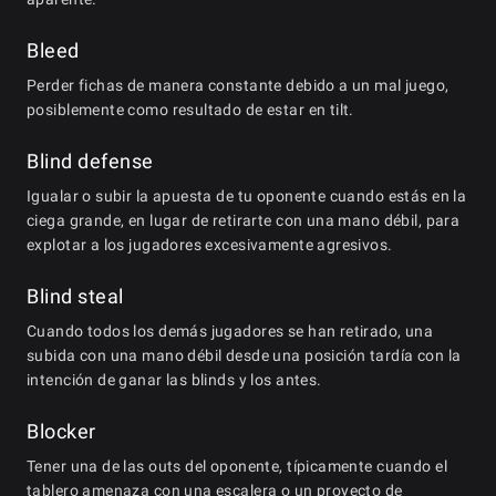
Bleed
Perder fichas de manera constante debido a un mal juego,
posiblemente como resultado de estar en tilt.
Blind defense
Igualar o subir la apuesta de tu oponente cuando estás en la
ciega grande, en lugar de retirarte con una mano débil, para
explotar a los jugadores excesivamente agresivos.
Blind steal
Cuando todos los demás jugadores se han retirado, una
subida con una mano débil desde una posición tardía con la
intención de ganar las blinds y los antes.
Blocker
Tener una de las outs del oponente, típicamente cuando el
tablero amenaza con una escalera o un proyecto de