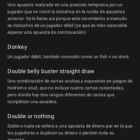
Una apuesta realizada en una posición temprana por un
jugador que no tomó la iniciativa en la ronda de apuestas
anterior. Se le llama así porque este movimiento a menudo
es indicativo de un jugador débil (ya que es más razonable
esperar una apuesta de continuación).
Donkey
Un jugador débil, también conocido como un fish o un donk.
Double belly buster straight draw
Una combinación de cartas ocultas y expuestas en juegos de
hold'em o stud, que no incluye cuatro cartas conectadas,
pero donde hay dos rangos diferentes de cartas que
completan una escalera.
Double or nothing
Doble o nada se refiere a una apuesta de dinero par en la que
los jugadores o duplican su dinero o pierden toda su
apuesta.