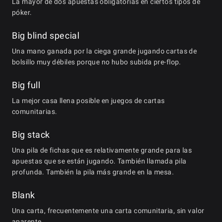
La mayor de dos apuestas obligatorias en ciertos tipos de
póker.
Big blind special
Una mano ganada por la ciega grande jugando cartas de
bolsillo muy débiles porque no hubo subida pre-flop.
Big full
La mejor casa llena posible en juegos de cartas
comunitarias.
Big stack
Una pila de fichas que es relativamente grande para las
apuestas que se están jugando. También llamada pila
profunda. También la pila más grande en la mesa.
Blank
Una carta, frecuentemente una carta comunitaria, sin valor
aparente.