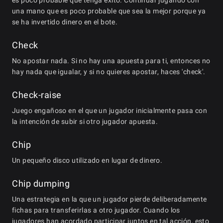
es poco probable que tenga éxito. Continuar jugando con
una mano que es poco probable que sea la mejor porque ya
se ha invertido dinero en el bote.
Check
No apostar nada. Si no hay una apuesta para ti, entonces no
hay nada que igualar, y si no quieres apostar, haces 'check'.
Check-raise
Juego engañoso en el que un jugador inicialmente pasa con
la intención de subir si otro jugador apuesta.
Chip
Un pequeño disco utilizado en lugar de dinero.
Chip dumping
Una estrategia en la que un jugador pierde deliberadamente
fichas para transferirlas a otro jugador. Cuando los
jugadores han acordado participar juntos en tal acción, esto