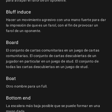
para atrapar el farol de un oponente.
Bluff induce
Hacer un movimiento agresivo con una mano fuerte para dar
la impresión de que es un farol, con el fin de provocar un
farol de un oponente.
Board
El conjunto de cartas comunitarias en un juego de cartas
comunitarias. El conjunto de cartas descubiertas de un
jugador en particular en un juego de stud. El conjunto de
todas las cartas descubiertas en un juego de stud.
Boat
Otro nombre para un full.
Bottom end
La escalera más baja posible que se puede formar en una
mano dada.