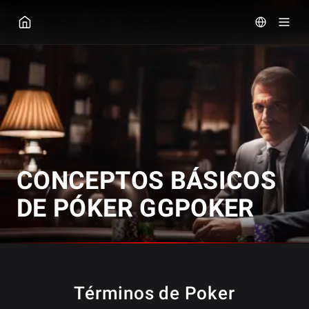
GGPOKER
CONCEPTOS BÁSICOS
DE PÓKER GGPOKER
Términos de Poker