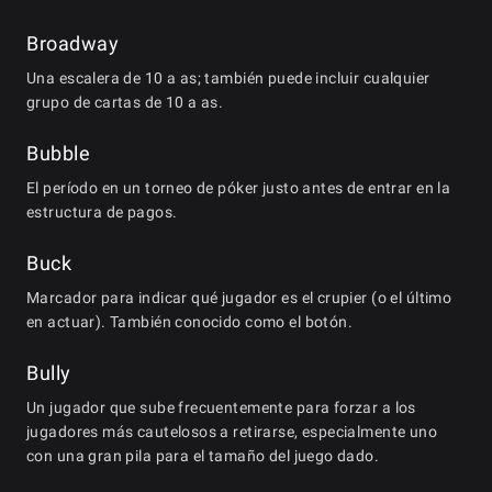
Broadway
Una escalera de 10 a as; también puede incluir cualquier
grupo de cartas de 10 a as.
Bubble
El período en un torneo de póker justo antes de entrar en la
estructura de pagos.
Buck
Marcador para indicar qué jugador es el crupier (o el último
en actuar). También conocido como el botón.
Bully
Un jugador que sube frecuentemente para forzar a los
jugadores más cautelosos a retirarse, especialmente uno
con una gran pila para el tamaño del juego dado.