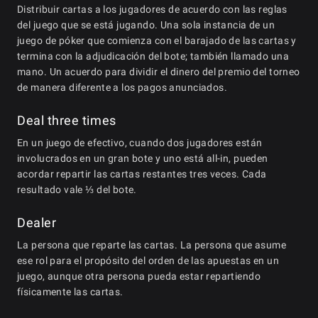
Distribuir cartas a los jugadores de acuerdo con las reglas
del juego que se está jugando. Una sola instancia de un
juego de póker que comienza con el barajado de las cartas y
termina con la adjudicación del bote; también llamado una
mano. Un acuerdo para dividir el dinero del premio del torneo
de manera diferente a los pagos anunciados.
Deal three times
En un juego de efectivo, cuando dos jugadores están
involucrados en un gran bote y uno está all-in, pueden
acordar repartir las cartas restantes tres veces. Cada
resultado vale ⅓ del bote.
Dealer
La persona que reparte las cartas. La persona que asume
ese rol para el propósito del orden de las apuestas en un
juego, aunque otra persona pueda estar repartiendo
físicamente las cartas.