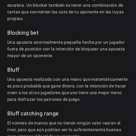
escalera. Un blocker también es tener una combinación de
cartas que convierten las outs de tu oponente en las tuyas
propias.
Blocking bet
Una apuesta anormalmente pequeña hecha por un jugador
fuera de posición con la intención de bloquear una apuesta
mayor de un oponente.
Bluff
Una apuesta realizada con una mano que matemáticamente
es poco probable que gane dinero, con la intención de hacer
creer a los otros jugadores que uno tiene una mejor mano
para disfrazar los patrones de juego.
Bluff catching range
El número de manos que no tienen ningún valor real en el
river, pero que aún podrían ser lo suficientemente buenas