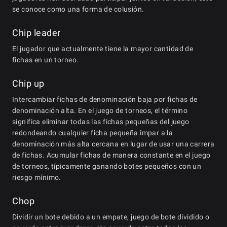
se conoce como una forma de colusión.
Chip leader
El jugador que actualmente tiene la mayor cantidad de
fichas en un torneo.
Chip up
Intercambiar fichas de denominación baja por fichas de
denominación alta. En el juego de torneos, el término
significa eliminar todas las fichas pequeñas del juego
redondeando cualquier ficha pequeña impar a la
denominación más alta cercana en lugar de usar una carrera
de fichas. Acumular fichas de manera constante en el juego
de torneos, típicamente ganando botes pequeños con un
riesgo mínimo.
Chop
Dividir un bote debido a un empate, juego de bote dividido o