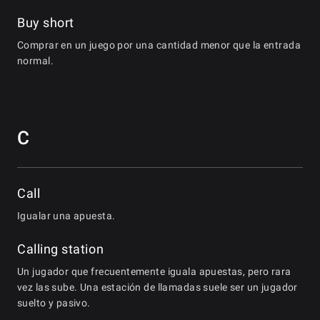
Buy short
Comprar en un juego por una cantidad menor que la entrada
normal.
C
Call
Igualar una apuesta.
Calling station
Un jugador que frecuentemente iguala apuestas, pero rara
vez las sube. Una estación de llamadas suele ser un jugador
suelto y pasivo.