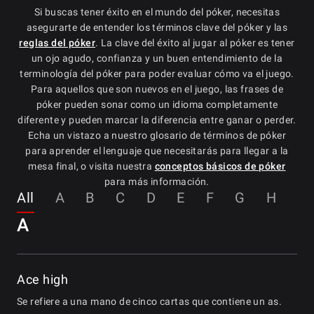
Si buscas tener éxito en el mundo del póker, necesitas
asegurarte de entender los términos clave del póker y las
reglas del póker
. La clave del éxito al jugar al póker es tener
un ojo agudo, confianza y un buen entendimiento de la
terminología del póker para poder evaluar cómo va el juego.
Para aquellos que son nuevos en el juego, las frases de
póker pueden sonar como un idioma completamente
diferente y pueden marcar la diferencia entre ganar o perder.
Echa un vistazo a nuestro glosario de términos de póker
para aprender el lenguaje que necesitarás para llegar a la
mesa final, o visita nuestra
conceptos básicos de póker
para más información.
All
A
B
C
D
E
F
G
H
I
A
Ace high
Se refiere a una mano de cinco cartas que contiene un as.