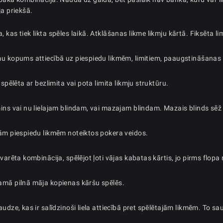
ja priekšā.
 kas tiek likta spēles laikā. Atklāšanas likme likmju kārtā. Fiksēta 
u kopums attiecībā uz piespiedu likmēm, limitiem, paaugstināšanas 
 spēlēta ar bezlimita vai pota limita likmju struktūru.
ins vai nu lielajam blindam, vai mazajam blindam. Mazais blinds sēž pa 
vām piespiedu likmēm noteiktos pokera veidos.
zvarēta kombinācija, spēlējot ļoti vājas kabatas kārtis, jo pirms flop
amā pilnā māja kopienas kāršu spēlēs.
udze, kas ir salīdzinoši liela attiecībā pret spēlētajām likmēm. To sau