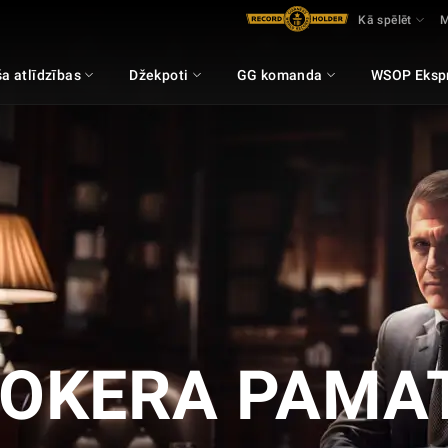
Kā spēlēt
M
a atlīdzības
Džekpoti
GG komanda
WSOP Eksp
OKERA PAMA