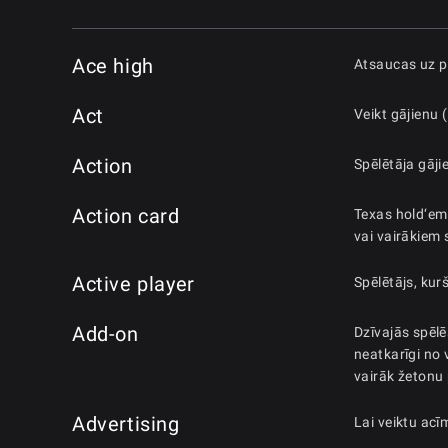
Ace high
Atsaucas uz pi
Act
Veikt gājienu 
Action
Spēlētāja gāji
Action card
Texas hold‘em 
vai vairākiem 
Active player
Spēlētājs, kur
Add-on
Dzīvajās spēlēs
neatkarīgi no 
vairāk žetonu 
Advertising
Lai veiktu acī