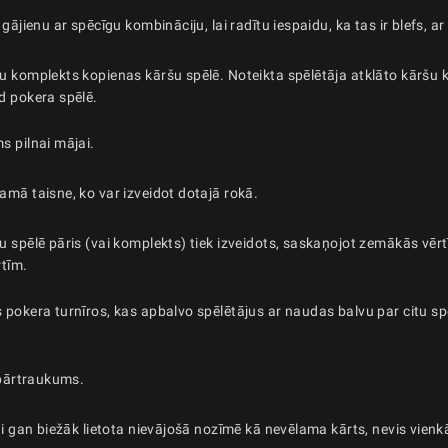
gājienu ar spēcīgu kombināciju, lai radītu iespaidu, ka tas ir blefs, a
 komplekts kopienas kāršu spēlē. Noteikta spēlētāja atklāto kāršu 
d pokera spēlē.
s pilnai mājai.
mā taisne, ko var izveidot dotajā rokā.
 spēlē pāris (vai komplekts) tiek izveidots, saskaņojot zemākās vērt
rtīm.
pokera turnīros, kas apbalvo spēlētājus ar naudas balvu par citu spē
 pārtraukums.
ai gan biežāk lietota nievājošā nozīmē kā nevēlama kārts, nevis vien