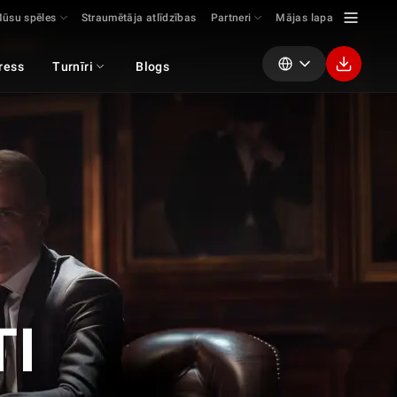
ūsu spēles
Straumētāja atlīdzības
Partneri
Mājas lapa
ress
Turnīri
Blogs
TI