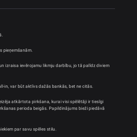
ā.
kmes pieņemšanām.
 izraisa ievērojamu likmju darbību, jo tā palīdz diviem
ll-in, var būt aktīvs dažās bankās, bet ne citās.
zēja atkārtota pirkšana, kurai visi spēlētāji ir tiesīgi
 pirkšanas perioda beigās. Papildinājums bieži piedāvā
niekiem par savu spēles stilu.