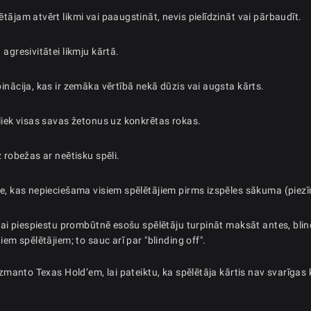
tājam atvērt likmi vai paaugstināt, nevis pielīdzināt vai pārbaudīt.
 agresivitātei likmju kārtā.
inācija, kas ir zemāka vērtībā nekā dūzis vai augsta kārts.
liek visas savas žetonus uz konkrētas rokas.
z robežas ar neētisku spēli.
e, kas nepieciešama visiem spēlētājiem pirms izspēles sākuma (piezī
 lai piespiestu prombūtnē esošu spēlētāju turpināt maksāt antes, blin
iem spēlētājiem; to sauc arī par "blinding off".
 izmanto Texas Hold’em, lai pateiktu, ka spēlētāja kārtis nav svarīga