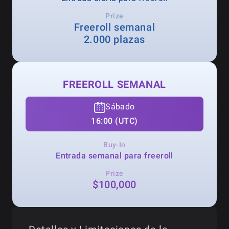
Prize
Freeroll semanal
2.000 plazas
FREEROLL SEMANAL
Sábado
16:00 (UTC)
Buy-In
Entrada semanal para freeroll
Prize
$100,000