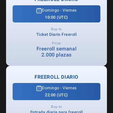
Domingo - Viernes
10:00 (UTC)
Buy-In
Ticket Diario Freeroll
Prize
Freeroll semanal
2.000 plazas
FREEROLL DIARIO
Domingo - Viernes
22:00 (UTC)
Buy-In
Entrada diaria para freeroll