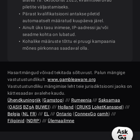
alates 18. oktoobrist 2025, kvalifitseeruvad
piletite väljastamiseks.
Pärast kvalifikatsiooni antakse piletid
automaatselt määratud kuupäeva järel.
Ainult üks tasu inimese, IP-aadressi ja/või
seadme kohta on lubatud.
Kohalike määruste tõttu ei pruugi kampaania
mõnes piirkonnas saadaval olla.
Hasartmängud võivad tekitada sõltuvust. Palun mängige
vastutustundlikult.
www.gambleaware.org
Vastutustundliku mängimise leht teie jurisdiktsiooni jaoks on
kättesaadav avalehe kaudu.
Ühendkuningriik
(
Gamstop
) ///
Rumeenia
///
Saksamaa
(
OASIS
BZgA
BUWEI
) ///
Holland
(
CRUKS
LoketKansspel
) ///
Belgia
(
NL
FR
) ///
EL
///
Ontario
(
ConnexGo
camh
) ///
Filipiinid
(
NDRP
) ///
Ülemaailmne