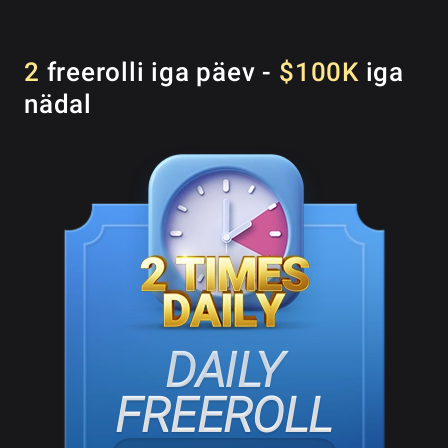
2
freerolli iga päev -
$100K
iga
nädal
DAILY
FREEROLL