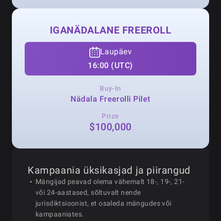
IGANÄDALANE FREEROLL
Laupäev
16:00 (UTC)
Buy-In
Nädala Freerolli Pilet
Prize
$100,000
Kampaania üksikasjad ja piirangud
Mängijad peavad olema vähemalt 18-, 19-, 21-
või 24-aastased, sõltuvalt nende
jurisdiktsioonist, et osaleda mängudes või
kampaaniates.