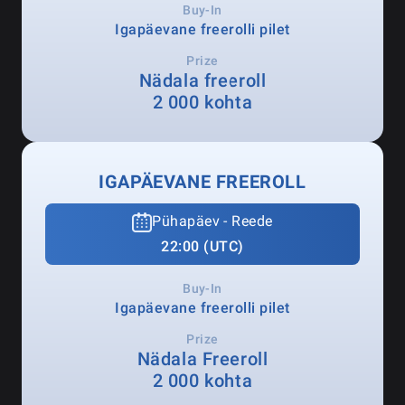
Buy-In
Igapäevane freerolli pilet
Prize
Nädala freeroll
2 000 kohta
IGAPÄEVANE FREEROLL
Pühapäev - Reede
22:00 (UTC)
Buy-In
Igapäevane freerolli pilet
Prize
Nädala Freeroll
2 000 kohta