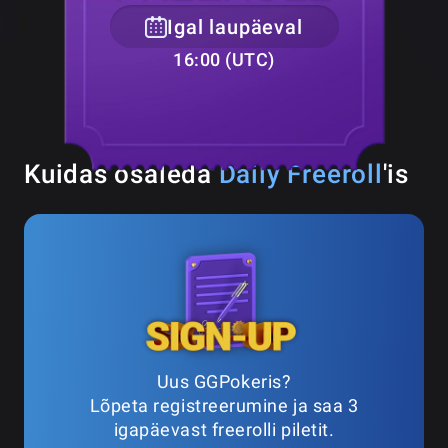
Igal laupäeval
16:00 (UTC)
Kuidas osaleda
Daily Freeroll
'is
Uus GGPokeris?
Lõpeta registreerumine ja saa 3
igapäevast freerolli piletit.