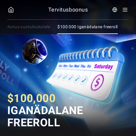
GGPOKER
Tervitusboonus
lelahutus uustulnukatele
$100 000 Iganädalane freeroll
$100,000
IGANÄDALANE
FREEROLL