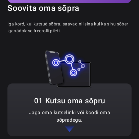
Soovita oma sõpra
Iga kord, kui kutsud sõbra, saavad nii sina kui ka sinu sõber
iganädalase freerolli pileti.
01 Kutsu oma sõpru
Jaga oma kutselinki või koodi oma
sõpradega.