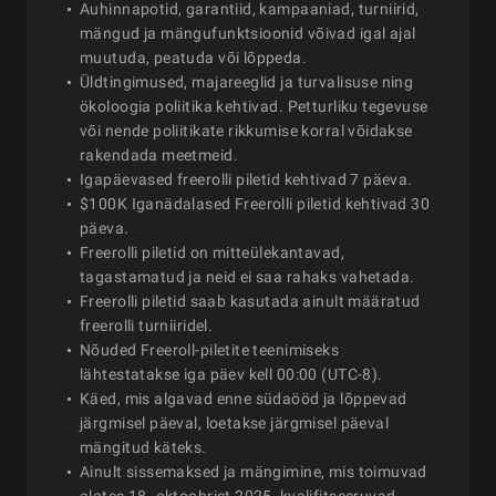
Auhinnapotid, garantiid, kampaaniad, turniirid,
mängud ja mängufunktsioonid võivad igal ajal
muutuda, peatuda või lõppeda.
Üldtingimused, majareeglid ja turvalisuse ning
ökoloogia poliitika kehtivad. Petturliku tegevuse
või nende poliitikate rikkumise korral võidakse
rakendada meetmeid.
Igapäevased freerolli piletid kehtivad 7 päeva.
$100K Iganädalased Freerolli piletid kehtivad 30
päeva.
Freerolli piletid on mitteülekantavad,
tagastamatud ja neid ei saa rahaks vahetada.
Freerolli piletid saab kasutada ainult määratud
freerolli turniiridel.
Nõuded Freeroll-piletite teenimiseks
lähtestatakse iga päev kell 00:00 (UTC-8).
Käed, mis algavad enne südaööd ja lõppevad
järgmisel päeval, loetakse järgmisel päeval
mängitud käteks.
Ainult sissemaksed ja mängimine, mis toimuvad