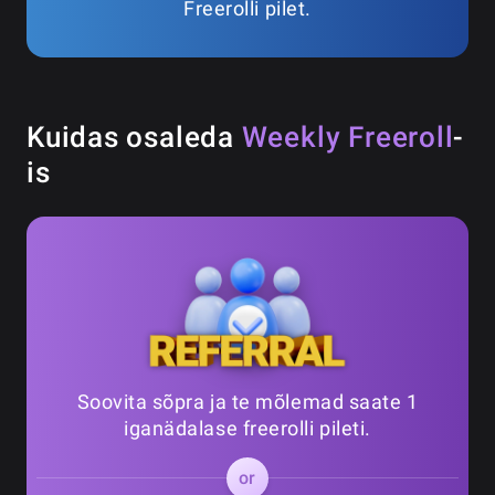
Freerolli pilet.
Kuidas osaleda
Weekly Freeroll
-
is
Soovita sõpra ja te mõlemad saate 1
iganädalase freerolli pileti.