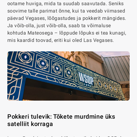
ootame huviga, mida ta suudab saavutada. Seniks
soovime talle parimat õnne, kui ta veedab viimased
päevad Vegases, lõõgastudes ja pokkerit mängides.
Ja võib-olla, just võib-olla, saab ta võimaluse
kohtuda Mateosega – lõppude lõpuks ei tea kunagi,
mis kaardid toovad, eriti kui oled Las Vegases.
Pokkeri tulevik: Tõkete murdmine üks
satelliit korraga