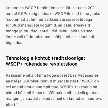
Unistades WSOP-il mängimisest, liitus Lucas 2021.
aastal GGPokeriga. Lisaks WSOP-ile olid tema jaoks
“suuremad auhinnad väiksemate sisseostudega,
tohutud mängijate kogumid, nii palju erinevaid
mänge ja muidugi satelliidid. Minu jaoks oli see
ilmne valik.” Ja tulemuste põhjal oli see kindlasti
õige otsus.
Tehnoloogia kohtub traditsiooniga:
WSOP+ rakenduse revolutsioon
Rääkisime pikalt tema kogemusest Las Vegases sel
aastal ja GGPokeri tehtud muudatustest. “WSOP on
sel aastal olnud suurepärane. WSOP+ rakendus on
teinud kõik nii lihtsaks. Võimalus näha, kellega ma
mängin, ja vaadata, kuidas neil on läinud, on suureks
abiks.”