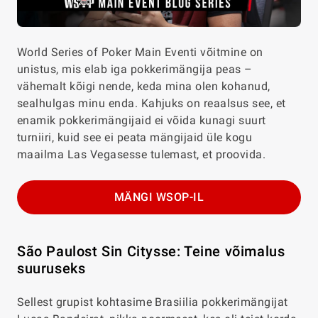
World Series of Poker Main Eventi
võitmine on
unistus, mis elab iga pokkerimängija peas –
vähemalt kõigi nende, keda mina olen kohanud,
sealhulgas minu enda. Kahjuks on reaalsus see, et
enamik pokkerimängijaid ei võida kunagi suurt
turniiri, kuid see ei peata mängijaid üle kogu
maailma Las Vegasesse tulemast, et proovida.
MÄNGI WSOP-IL
São Paulost Sin Citysse: Teine võimalus
suuruseks
Sellest grupist kohtasime Brasiilia pokkerimängijat