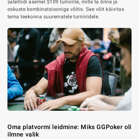
satelliidi asemel $109 turniirile, mille ta õnne ja
oskuste kombinatsiooniga võitis. See võit käivitas
tema teekonna suurematele turniiridele.
Oma platvormi leidmine: Miks GGPoker oli
ilmne valik