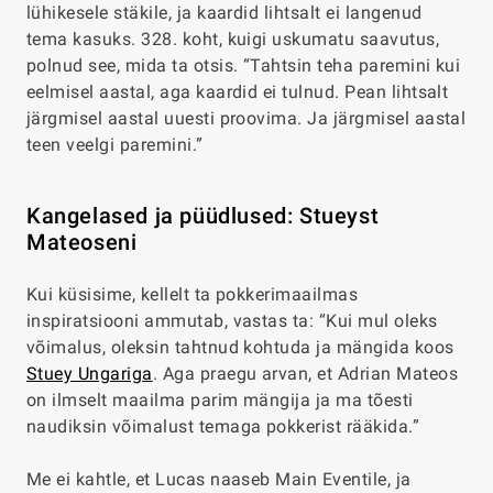
lühikesele stäkile, ja kaardid lihtsalt ei langenud
tema kasuks. 328. koht, kuigi uskumatu saavutus,
polnud see, mida ta otsis. “Tahtsin teha paremini kui
eelmisel aastal, aga kaardid ei tulnud. Pean lihtsalt
järgmisel aastal uuesti proovima. Ja järgmisel aastal
teen veelgi paremini.”
Kangelased ja püüdlused: Stueyst
Mateoseni
Kui küsisime, kellelt ta pokkerimaailmas
inspiratsiooni ammutab, vastas ta: “Kui mul oleks
võimalus, oleksin tahtnud kohtuda ja mängida koos
Stuey Ungariga
. Aga praegu arvan, et Adrian Mateos
on ilmselt maailma parim mängija ja ma tõesti
naudiksin võimalust temaga pokkerist rääkida.”
Me ei kahtle, et Lucas naaseb Main Eventile, ja