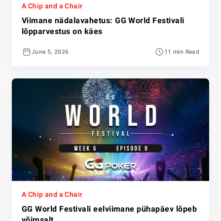
A Chip and a Chair
Viimane nädalavahetus: GG World Festivali
lõpparvestus on käes
June 5, 2026
11 min Read
A Chip and a Chair
GG World Festivali eelviimane pühapäev lõpeb
võimsalt