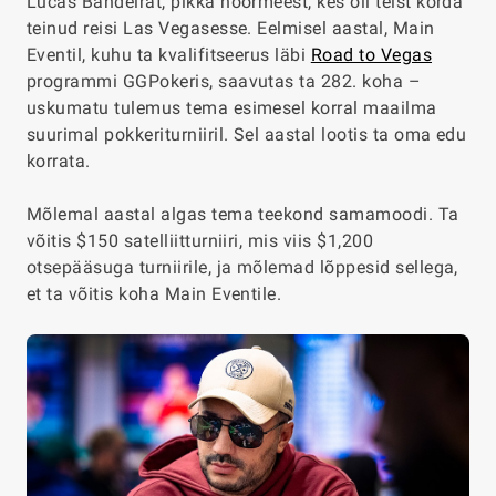
Lucas Bandeirat, pikka noormeest, kes oli teist korda
teinud reisi Las Vegasesse. Eelmisel aastal, Main
Eventil, kuhu ta kvalifitseerus läbi
Road to Vegas
programmi GGPokeris, saavutas ta 282. koha –
uskumatu tulemus tema esimesel korral maailma
suurimal pokkeriturniiril. Sel aastal lootis ta oma edu
korrata.
Mõlemal aastal algas tema teekond samamoodi. Ta
võitis $150 satelliitturniiri, mis viis $1,200
otsepääsuga turniirile, ja mõlemad lõppesid sellega,
et ta võitis koha Main Eventile.