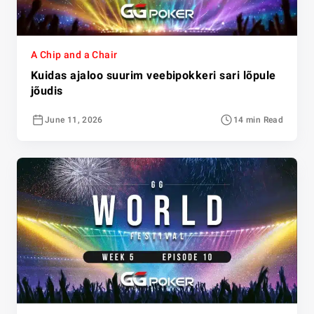
A Chip and a Chair
Kuidas ajaloo suurim veebipokkeri sari lõpule
jõudis
June 11, 2026
14 min Read