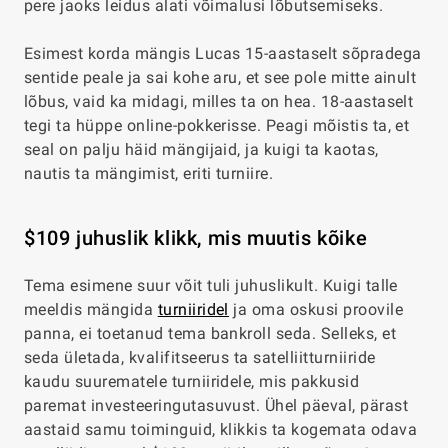
pere jaoks leidus alati võimalusi lõbutsemiseks.
Esimest korda mängis Lucas 15-aastaselt sõpradega
sentide peale ja sai kohe aru, et see pole mitte ainult
lõbus, vaid ka midagi, milles ta on hea. 18-aastaselt
tegi ta hüppe online-pokkerisse. Peagi mõistis ta, et
seal on palju häid mängijaid, ja kuigi ta kaotas,
nautis ta mängimist, eriti turniire.
$109 juhuslik klikk, mis muutis kõike
Tema esimene suur võit tuli juhuslikult. Kuigi talle
meeldis mängida
turniiridel
ja oma oskusi proovile
panna, ei toetanud tema bankroll seda. Selleks, et
seda ületada, kvalifitseerus ta satelliitturniiride
kaudu suurematele turniiridele, mis pakkusid
paremat investeeringutasuvust. Ühel päeval, pärast
aastaid samu toiminguid, klikkis ta kogemata odava