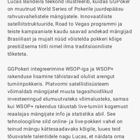
Lucas Bandeira teekond illustreerib, kuidas GGPoker
on muutnud World Series of Pokerile juurdepääsu
rahvusvahelistele mängijatele. Innovaatiliste
satelliitstruktuuride, Road to Vegas programmi ja
teiste kampaaniate kaudu saavad andekad mängijad
Brasiiliast ja mujalt nüüd võistelda pokkeri kõige
prestiižsema tiitli nimel ilma traditsiooniliste
tõketeta.
GGPokeri integreerimine WSOP-iga ja WSOP+
rakenduse lisamine tähistavad olulist arengut
turniiripokkeris. Platvormi satelliidisüsteem
võimaldab mängijatel muuta tagasihoidlikud
investeeringud elumuutvateks võimalusteks, samas
kui WSOP+ rakendus täiustab live-turniiri kogemust
reaalajas mängijate info ja statistika abil. See
tehnoloogiline sild online- ja live-pokkeri vahel on
teinud mängu kättesaadavaks kõigile, luues teid
tõusvatele talentidele nagu Lucas, et näidata oma