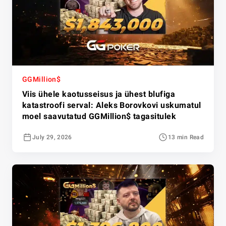
GGMillion$
Viis ühele kaotusseisus ja ühest blufiga
katastroofi serval: Aleks Borovkovi uskumatul
moel saavutatud GGMillion$ tagasitulek
July 29, 2026
13 min Read