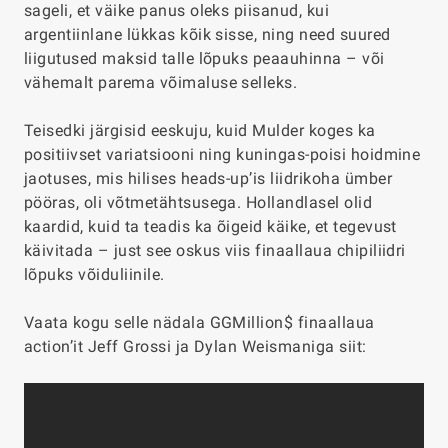
sageli, et väike panus oleks piisanud, kui
argentiinlane lükkas kõik sisse, ning need suured
liigutused maksid talle lõpuks peaauhinna – või
vähemalt parema võimaluse selleks.
Teisedki järgisid eeskuju, kuid Mulder koges ka
positiivset variatsiooni ning kuningas-poisi hoidmine
jaotuses, mis hilises heads-up’is liidrikoha ümber
pööras, oli võtmetähtsusega. Hollandlasel olid
kaardid, kuid ta teadis ka õigeid käike, et tegevust
käivitada – just see oskus viis finaallaua chipiliidri
lõpuks võiduliinile.
Vaata kogu selle nädala GGMillion$ finaallaua
action’it Jeff Grossi ja Dylan Weismaniga siit: