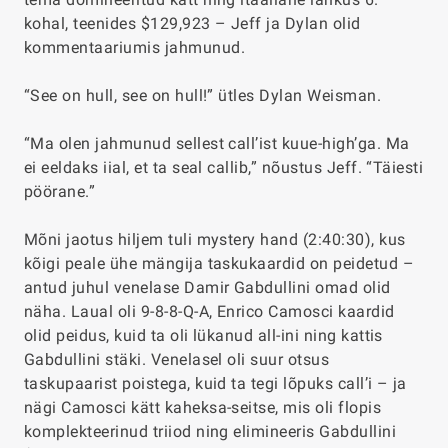
kohal, teenides $129,923 – Jeff ja Dylan olid
kommentaariumis jahmunud.
“See on hull, see on hull!” ütles Dylan Weisman.
“Ma olen jahmunud sellest call’ist kuue-high’ga. Ma
ei eeldaks iial, et ta seal callib,” nõustus Jeff. “Täiesti
pöörane.”
Mõni jaotus hiljem tuli mystery hand (
2:40:30
), kus
kõigi peale ühe mängija taskukaardid on peidetud –
antud juhul venelase Damir Gabdullini omad olid
näha. Laual oli 9-8-8-Q-A, Enrico Camosci kaardid
olid peidus, kuid ta oli lükanud all-ini ning kattis
Gabdullini stäki. Venelasel oli suur otsus
taskupaarist poistega, kuid ta tegi lõpuks call’i – ja
nägi Camosci kätt kaheksa-seitse, mis oli flopis
komplekteerinud triiod ning elimineeris Gabdullini