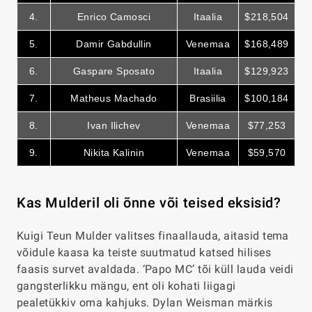
4.
Enrico Camosci
Itaalia
$218,504
5.
Damir Gabdullin
Venemaa
$168
,489
6.
Gaspare Sposato
Itaalia
$129
,923
7.
Matheus Machado
Brasiilia
$100
,184
8.
Ivan Ilichev
Venemaa
$77,253
9.
Nikita Kalinin
Venemaa
$59
,570
Kas Mulderil oli õnne või teised eksisid?
Kuigi Teun Mulder valitses finaallauda, aitasid tema
võidule kaasa ka teiste suutmatud katsed hilises
faasis survet avaldada. ‘Papo MC’ tõi küll lauda veidi
gangsterlikku mängu, ent oli kohati liigagi
pealetükkiv oma kahjuks. Dylan Weisman märkis