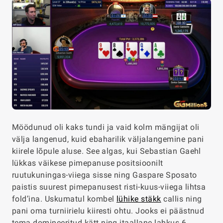
Möödunud oli kaks tundi ja vaid kolm mängijat oli
välja langenud, kuid ebaharilik väljalangemine pani
kiirele lõpule aluse. See algas, kui Sebastian Gaehl
lükkas väikese pimepanuse positsioonilt
ruutukuningas-viiega sisse ning Gaspare Sposato
paistis suurest pimepanusest risti-kuus-viiega lihtsa
fold’ina. Uskumatul kombel
lühike stäkk
callis ning
pani oma turniirielu kiiresti ohtu. Jooks ei päästnud
tema domineeritud kätt ning itaallane lahkus 6.