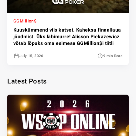
GGMillion$
Kuuskümmend viis katset. Kaheksa finaallaua
jõudmist. Üks läbimurre! Alisson Piekazewicz
võtab lõpuks oma esimese GGMillion$i tiitli
July 15, 2026
9 min Read
Latest Posts