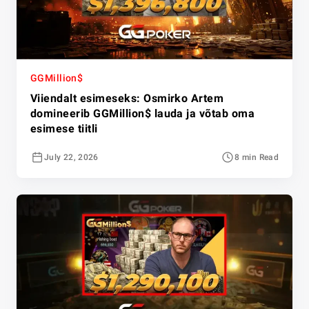
GGMillion$
Viiendalt esimeseks: Osmirko Artem
domineerib GGMillion$ lauda ja võtab oma
esimese tiitli
July 22, 2026
8 min Read