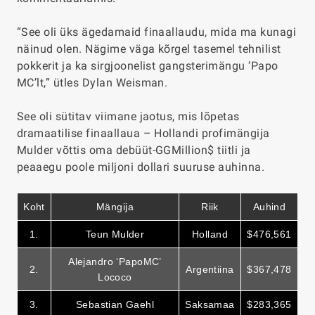
“See oli üks ägedamaid finaallaudu, mida ma kunagi
näinud olen. Nägime väga kõrgel tasemel tehnilist
pokkerit ja ka sirgjoonelist gangsterimängu ‘Papo
MC’lt,” ütles Dylan Weisman.
See oli sütitav viimane jaotus, mis lõpetas
dramaatilise finaallaua – Hollandi profimängija
Mulder võttis oma debüüt-GGMillion$ tiitli ja
peaaegu poole miljoni dollari suuruse auhinna.
Koht
Mängija
Riik
Auhind
1.
Teun Mulder
Holland
$476,561
Alejandro ‘PapoMC’
2.
Argentiina
$367
,478
Lococo
3.
Sebastian Gaehl
Saksamaa
$283
,365