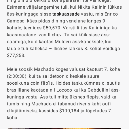
ning blindid kerkisid korrapäraste intervallidega.
Esimene väljalangemine tuli, kui Nikita Kalinin lükkas
äss-kuningaga sisse
taskuässade
vastu, mis Enrico
Camosci käes pidasid ning venelane langes 9.
kohale, teenides $59,570. Varsti liitus Kalininiga ka
kaasmaalane Ivan Ilichev. Ta sai kõik sisse äss-
daamiga, kuid kaotas Mulderi äss-kaheksale, kui
lauale tuli kaheksa – Ilichev lahkus 8. kohal võiduga
$77,253.
Meie soosik Machado koges valusat kaotust 7. kohal
(
2:30:30
), kui ta sai žetoonid keskele suure
soosikuna coin flip’is. Hoides taskukümnesid, suutis
brasiillane kaotada nii Lococo kui ka Gabdullini äss-
kuninga vastu. Äss tuli mitte üksnes flopis, vaid ka
turnis ning Machado ei tabanud riveris kaht out’i
ellujäämiseks, kassides $100,184 ja lõpetades 7.
koha.