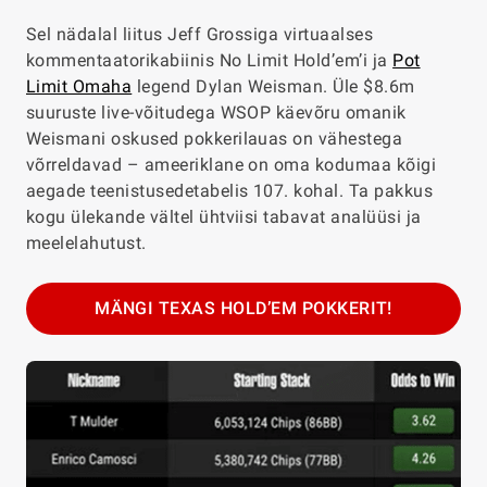
Sel nädalal liitus Jeff Grossiga virtuaalses
kommentaatorikabiinis No Limit Hold’em’i ja
Pot
Limit Omaha
legend Dylan Weisman. Üle $8.6m
suuruste live-võitudega WSOP käevõru omanik
Weismani oskused pokkerilauas on vähestega
võrreldavad – ameeriklane on oma kodumaa kõigi
aegade teenistusedetabelis 107
.
kohal. Ta pakkus
kogu ülekande vältel ühtviisi tabavat analüüsi ja
meelelahutust.
MÄNGI TEXAS HOLD’EM POKKERIT!