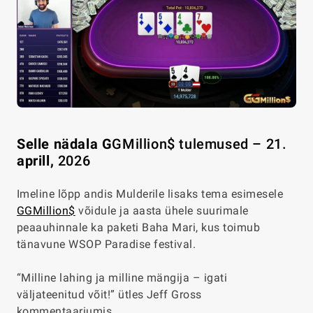
Selle nädala G
GMillion$ tulemused – 21.
aprill
,
2026
Imeline lõpp andis Mulderile lisaks tema esimesele
GGMillion$
võidule ja aasta ühele suurimale
peaauhinnale ka paketi Baha Mari, kus toimub
tänavune WSOP Paradise festival.
“Milline lahing ja milline mängija – igati
väljateenitud võit!” ütles Jeff Gross
kommentaariumis.