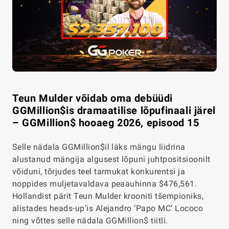
Teun Mulder võidab oma debüüdi
GGMillion$is dramaatilise lõpufinaali järel
– GGMillion$ hooaeg 2026, episood 15
Selle nädala GGMillion$il läks mängu liidrina
alustanud mängija algusest lõpuni juhtpositsioonilt
võiduni, tõrjudes teel tarmukat konkurentsi ja
noppides muljetavaldava peaauhinna $476,561.
Hollandist pärit Teun Mulder krooniti tšempioniks,
alistades heads-up’is Alejandro ‘Papo MC’ Lococo
ning võttes selle nädala GGMillion$ tiitli.