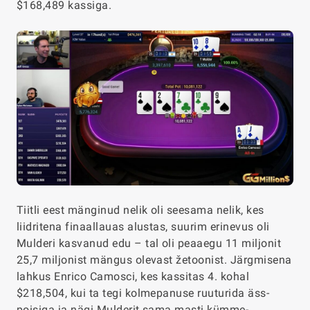
$168,489 kassiga.
Tiitli eest mänginud nelik oli seesama nelik, kes
liidritena finaallauas alustas, suurim erinevus oli
Mulderi kasvanud edu – tal oli peaaegu 11 miljonit
25,7 miljonist mängus olevast žetoonist. Järgmisena
lahkus Enrico Camosci, kes kassitas 4. kohal
$218,504, kui ta tegi kolmepanuse ruuturida äss-
poisiga ja nägi Mulderit sama masti kümme-