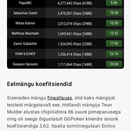
Eelmängu koefitsiendid
Sisenedes mängu
finaallauas
, olid kaks mängijat
teistest märgatavalt ees. Hollandi mängija Teun
Mulder alustas chipiliidrina 86 suure pimepanusega
ning oli seega õigustatult GGPokeri kliendis soosik
koefitsiendiga 3,62. Itaalia turniiriregulaari Enrico