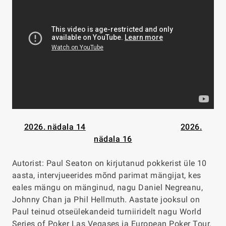
2026. nädala 14
2026.
nädala 16
Autorist: Paul Seaton on kirjutanud pokkerist üle 10
aasta, intervjueerides mõnd parimat mängijat, kes
eales mängu on mänginud, nagu Daniel Negreanu,
Johnny Chan ja Phil Hellmuth. Aastate jooksul on
Paul teinud otseülekandeid turniiridelt nagu World
Series of Poker Las Vegases ja European Poker Tour.