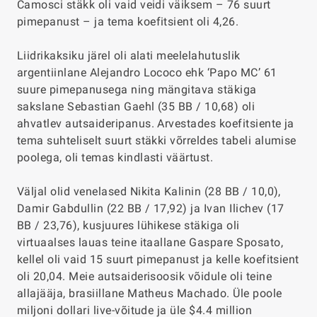
Camosci stäkk oli vaid veidi väiksem – 76 suurt
pimepanust – ja tema koefitsient oli 4,26.
Liidrikaksiku järel oli alati meelelahutuslik
argentiinlane Alejandro Lococo ehk ‘Papo MC’ 61
suure pimepanusega ning mängitava stäkiga
sakslane Sebastian Gaehl (35 BB / 10,68) oli
ahvatlev autsaideripanus. Arvestades koefitsiente ja
tema suhteliselt suurt stäkki võrreldes tabeli alumise
poolega, oli temas kindlasti väärtust.
Väljal olid venelased Nikita Kalinin (28 BB / 10,0),
Damir Gabdullin (22 BB / 17,92) ja Ivan Ilichev (17
BB / 23,76), kusjuures lühikese stäkiga oli
virtuaalses lauas teine itaallane Gaspare Sposato,
kellel oli vaid 15 suurt pimepanust ja kelle koefitsient
oli 20,04. Meie autsaiderisoosik võidule oli teine
allajääja, brasiillane Matheus Machado. Üle poole
miljoni dollari live-võitude ja üle $4.4 million