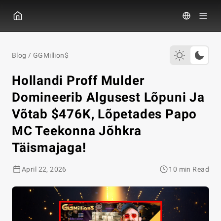
GGPOKER
Blog
/
GGMillion$
Hollandi Proff Mulder
Domineerib Algusest Lõpuni Ja
Võtab $476K, Lõpetades Papo
MC Teekonna Jõhkra
Täismajaga!
April 22, 2026
10 min Read