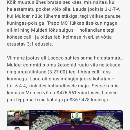
Kõik muutus ühes brutaalses käes, mis näitas, kui
halastamatu pokker võib olla. Lauda jooksis J-J-T-A,
kui Mulder, nüüd lühema stäkiga, tegi väikse panuse
kuningas-poisiga. ‘Papo MC’ lükkas äss-kuningaga
all-ini ning Mulderi lõks sulgus – hollandlane tegi
kohese call’i ja pidas läbi kolmese riveri, et võtta
otsustav 3:1 eduseis.
Viimane jaotus oli Lococo suhtes sama halastamatu.
Mulder committis oma žetoonid ruutu viis-neljakaga
ning argentiinlane (
3:27:00
) tegi lihtsa call’i äss-
kümnega. Laud oli ohus mängija jaoks kohutav –
tuli 5-4-4, kinkides hollandlasele maja. Seitse turnis
kinnitas Mulderi võidu $476,561 väärtuses, Lococo
pidi leppima teise kohaga ja $367,478 kassiga.