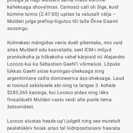
kaheksaga shove’imas. Camosci call oli õige, kuid
kümme turnis (
2:47:00
) upitas ta valusalt välja –
Mulderi julge preflop-liigutus tõi talle Õnne Daami
soosingu.
Kolmekesi mängides venis duell pikemaks, mis vaid
aitas Mulderil edu kasvatada, sest ICM-i mõjud
pronksikoha ja hõbekoha vahel kärpisid nii Alejandro
Lococo kui ka Sebastian Gaehl’i võimalusi. Lõpuks
lükkas Gaehl sisse kuningas-üheksaga ning
argentiinlane callis domineeriva äss-üheksaga. Laud
ei toonud sakslasele abi ning ta langes 3. kohale
$283,365 kassiga, kui Lococo pidas ning läks
finaalduelli Mulderi vastu veidi alla poole tema
žetoonidest.
Lococo alustas heads-up’i julgelt ning see muretult
pealetükkiv hoiak aitas tal liidripositsiooni haarata.