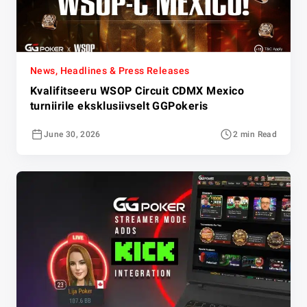
News, Headlines & Press Releases
Kvalifitseeru WSOP Circuit CDMX Mexico
turniirile eksklusiivselt GGPokeris
June 30, 2026
2 min Read