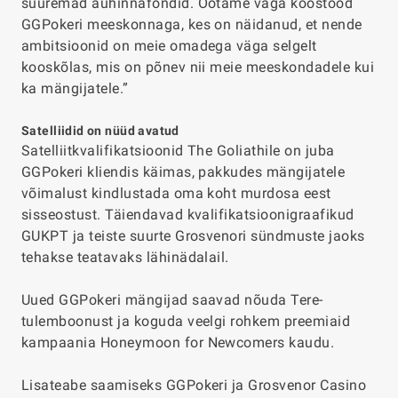
suuremad auhinnafondid. Ootame väga koostööd
GGPokeri meeskonnaga, kes on näidanud, et nende
ambitsioonid on meie omadega väga selgelt
kooskõlas, mis on põnev nii meie meeskondadele kui
ka mängijatele.”
Satelliidid on nüüd avatud
Satelliitkvalifikatsioonid The Goliathile on juba
GGPokeri kliendis käimas, pakkudes mängijatele
võimalust kindlustada oma koht murdosa eest
sisseostust. Täiendavad kvalifikatsioonigraafikud
GUKPT ja teiste suurte Grosvenori sündmuste jaoks
tehakse teatavaks lähinädalail.
Uued GGPokeri mängijad saavad nõuda Tere­
tulemboonust ja koguda veelgi rohkem preemiaid
kampaania Honeymoon for Newcomers kaudu.
Lisateabe saamiseks GGPokeri ja Grosvenor Casino