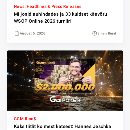
News, Headlines & Press Releases
Miljonid auhindades ja 33 kuldset käevõru
WSOP Online 2026 turniiril
August 6, 2026
3 min Read
GGMillion$
Kaks tiitlit kolmest katsest: Hannes Jeschka