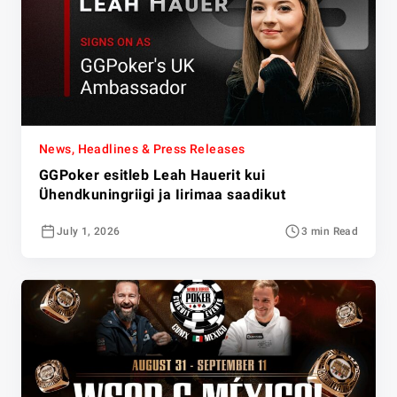
News, Headlines & Press Releases
GGPoker esitleb Leah Hauerit kui
Ühendkuningriigi ja Iirimaa saadikut
July 1, 2026
3 min Read