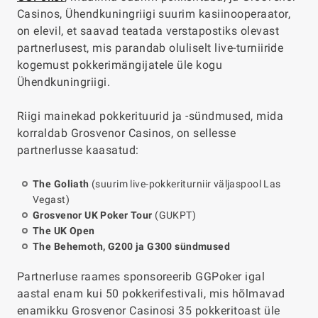
Casinos, Ühendkuningriigi suurim kasiinooperaator,
on elevil, et saavad teatada verstapostiks olevast
partnerlusest, mis parandab oluliselt live-turniiride
kogemust pokkerimängijatele üle kogu
Ühendkuningriigi.
Riigi mainekad pokkerituurid ja -sündmused, mida
korraldab Grosvenor Casinos, on sellesse
partnerlusse kaasatud:
The Goliath
(suurim live-pokkeriturniir väljaspool Las
Vegast)
Grosvenor UK Poker Tour
(GUKPT)
The UK Open
The Behemoth, G200 ja G300 sündmused
Partnerluse raames sponsoreerib GGPoker igal
aastal enam kui 50 pokkerifestivali, mis hõlmavad
enamikku Grosvenor Casinosi 35 pokkeritoast üle