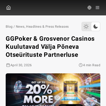
GGPOKER
Blog
/
News, Headlines & Press Releases
GGPoker & Grosvenor Casinos
Kuulutavad Välja Põneva
Otseürituste Partnerluse
April 30, 2026
4 min Read