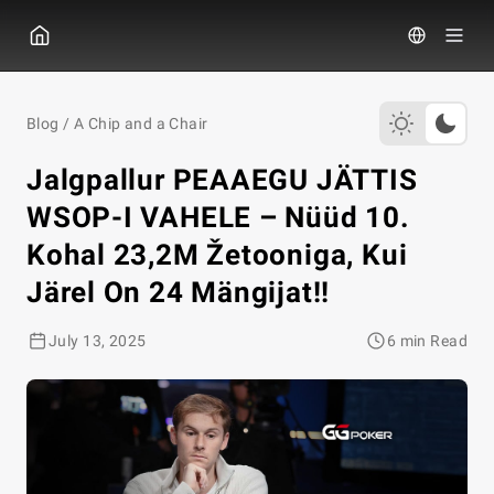
GGPOKER
Blog
/
A Chip and a Chair
Jalgpallur PEAAEGU JÄTTIS
WSOP-I VAHELE – Nüüd 10.
Kohal 23,2M Žetooniga, Kui
Järel On 24 Mängijat!!
July 13, 2025
6 min Read