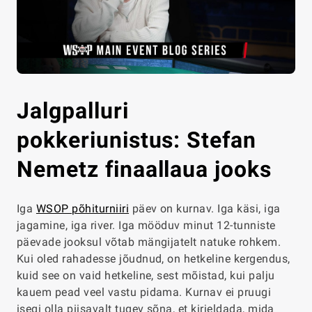
Jalgpalluri
pokkeriunistus: Stefan
Nemetz finaallaua jooks
Iga
WSOP põhiturniiri
päev on kurnav. Iga käsi, iga
jagamine, iga river. Iga mööduv minut 12-tunniste
päevade jooksul võtab mängijatelt natuke rohkem.
Kui oled rahadesse jõudnud, on hetkeline kergendus,
kuid see on vaid hetkeline, sest mõistad, kui palju
kauem pead veel vastu pidama. Kurnav ei pruugi
isegi olla piisavalt tugev sõna, et kirjeldada, mida