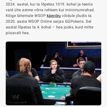
2024. aastal, kui ta lõpetas 1019. kohal ja teenis
vaid ühe astme võrra rohkem kui miinimumrahad.
Kõige lähemale WSOP
käevõru
võidule jõudis ta
2020. aasta WSOP Online sarjas GGPokeris. Sel
aastal lõpetas ta 4. kohal – hea jooks, kuid mitte
piisavalt hea.