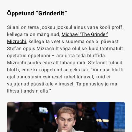
Õppetund “Grinderilt”
Siiani on tema jooksu jooksul ainus vana kooli proff,
kellega ta on mänginud,
Michael ‘The Grinder’
Mizrachi
, kellega ta veetis suurema osa 6. päevast.
Stefan õppis Mizrachilt väga olulise, kuid tahtmatult
õpetatud õppetunni – ära ürita teda bluffida.
Mizrachi suutis edukalt tabada mitu Stefanilt tulnud
bluffi, enne kui õppetund selgeks sai. “Viimase bluffi
ajal panustasin esimesel kahel tänaval, kuid ei
vajutanud päästikule viimasel. Ta panustas ja ma
lihtsalt andsin alla.”