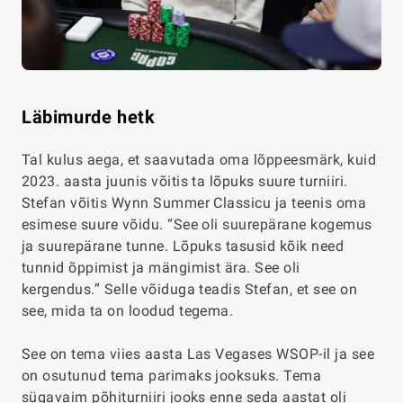
Läbimurde hetk
Tal kulus aega, et saavutada oma lõppeesmärk, kuid
2023. aasta juunis võitis ta lõpuks suure turniiri.
Stefan võitis Wynn Summer Classicu ja teenis oma
esimese suure võidu. “See oli suurepärane kogemus
ja suurepärane tunne. Lõpuks tasusid kõik need
tunnid õppimist ja mängimist ära. See oli
kergendus.” Selle võiduga teadis Stefan, et see on
see, mida ta on loodud tegema.
See on tema viies aasta Las Vegases WSOP-il ja see
on osutunud tema parimaks jooksuks. Tema
sügavaim põhiturniiri jooks enne seda aastat oli