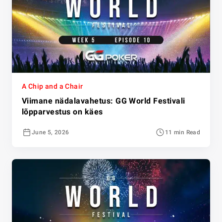
A Chip and a Chair
Viimane nädalavahetus: GG World Festivali
lõpparvestus on käes
June 5, 2026
11 min Read