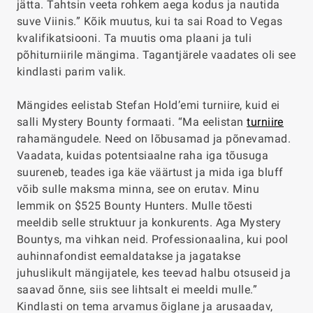
jätta. Tahtsin veeta rohkem aega kodus ja nautida
suve Viinis.” Kõik muutus, kui ta sai Road to Vegas
kvalifikatsiooni. Ta muutis oma plaani ja tuli
põhiturniirile mängima. Tagantjärele vaadates oli see
kindlasti parim valik.
Mängides eelistab Stefan Hold’emi turniire, kuid ei
salli Mystery Bounty formaati. “Ma eelistan
turniire
rahamängudele. Need on lõbusamad ja põnevamad.
Vaadata, kuidas potentsiaalne raha iga tõusuga
suureneb, teades iga käe väärtust ja mida iga bluff
võib sulle maksma minna, see on erutav. Minu
lemmik on $525 Bounty Hunters. Mulle tõesti
meeldib selle struktuur ja konkurents. Aga Mystery
Bountys, ma vihkan neid. Professionaalina, kui pool
auhinnafondist eemaldatakse ja jagatakse
juhuslikult mängijatele, kes teevad halbu otsuseid ja
saavad õnne, siis see lihtsalt ei meeldi mulle.”
Kindlasti on tema arvamus õiglane ja arusaadav,