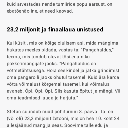
kuid arvestades nende turniiride populaarsust, on
ebatõenäoline, et need kaovad.
23,2 miljonit ja finaallaua unistused
Kui küsiti, mis on kõige olulisem asi, mida mängima
hakates meeles pidada, vastas ta: “Pangahaldus,”
teema, mis tundub olevat tõsi enamiku
pokkerimängijate jaoks. “Pangahaldus on
võtmetähtsusega. Hoia see kindel ja jätka grindimist
oma pangarolli jaoks ohutul tasemel. Kuid ära karda
võtta võimalust kõrgemal tasemel, kui võimalus
avaneb. Õpi. Õpi. Õpi. Siis kasuta õpitut ja mängi. Vii
oma teadmised lauda ja harjuta.”
Stefan suundub nüüd põhiturniiri 8. päeva. Tal on
(või oli) 23,2 miljonit žetooni, mis on hea 10. koht 24
allesjäänud mängija seas. Soovime talle edu ja