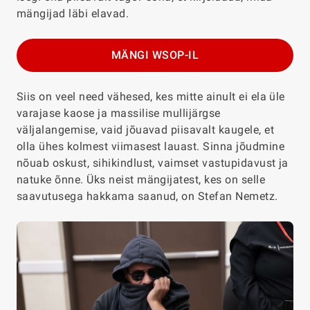
mängijad läbi elavad.
MÄNGI WSOP-IL
Siis on veel need vähesed, kes mitte ainult ei ela üle
varajase kaose ja massilise mullijärgse
väljalangemise, vaid jõuavad piisavalt kaugele, et
olla ühes kolmest viimasest lauast. Sinna jõudmine
nõuab oskust, sihikindlust, vaimset vastupidavust ja
natuke õnne. Üks neist mängijatest, kes on selle
saavutusega hakkama saanud, on Stefan Nemetz.