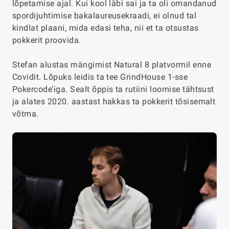
lõpetamise ajal. Kui kool läbi sai ja ta oli omandanud
spordijuhtimise bakalaureusekraadi, ei olnud tal
kindlat plaani, mida edasi teha, nii et ta otsustas
pokkerit proovida.
Stefan alustas mängimist Natural 8 platvormil enne
Covidit. Lõpuks leidis ta tee GrindHouse 1-sse
Pokercode’iga. Sealt õppis ta rutiini loomise tähtsust
ja alates 2020. aastast hakkas ta pokkerit tõsisemalt
võtma.