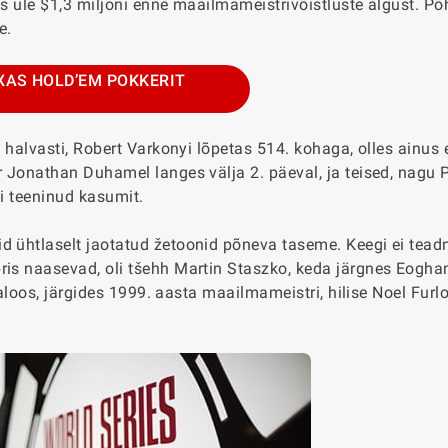
s üle $1,3 miljoni enne maailmameistrivõistluste algust. Põhi
le.
XAS HOLD’EM POKKERIT
t halvasti, Robert Varkonyi lõpetas 514. kohaga, olles ainus
r Jonathan Duhamel langes välja 2. päeval, ja teised, nagu P
ei teeninud kasumit.
d ühtlaselt jaotatud žetoonid põneva taseme. Keegi ei tead
ris naasevad, oli tšehh Martin Staszko, keda järgnes Eogha
ajaloos, järgides 1999. aasta maailmameistri, hilise Noel Furl