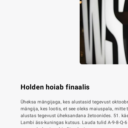
Holden hoiab finaalis
Üheksa mängijaga, kes alustasid tegevust oktoobri
mängija, kes lootis, et see oleks maiuspala, mitte
alustas tegevust üheksandana žetoonides. 51
.
käe
Lambi äss-kuningas kutsus. Lauda tulid A-9-8-Q-6 