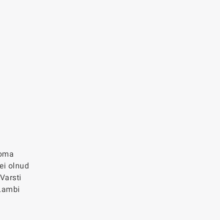
 oma
ei olnud
Varsti
 Lambi