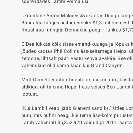
suurendades Lambi võimalusi.
Ukrainlane Anton Makiievskyi kaotas flipi ja lange
Bounahra langes seitsmendaks $1,3 miljoni eest. I
finaallaua mängija Donnacha poeg – lahkus $1,72
O’Dea lükkas kõik sisse emand-kuuega ja lõpuks k
jõudes kaotas Phil Collins äss-seitsmega Heinzi üh
žetoone, lihtsalt paari vastu kehva avakäe. See oli
vahemikud olid sama laiad kui Grand Canyon.
Matt Gianetti vaatab finaali tagasi kui ühte, kus 
stäkiga, oli ta enne floppi heas seisus Ben Lambi 
lootust.
“Kui Lambil veab, jääb Gianetti sandiks.” Ütles Lo
puru, mis pühiti peagi, kui tema äss-kolm purustat
Lamb vähemalt $5,352,970 võidud ja 2011. aasta 