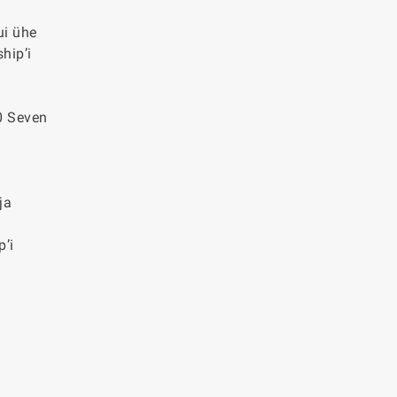
ui ühe
hip’i
00 Seven
ja
p’i