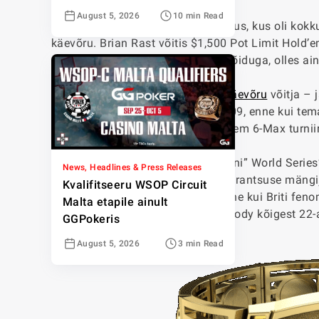
August 5, 2026
10 min Read
2010. aastal lisati veel üks sündmus, kus oli kok
käevõru. Brian Rast võitis $1,500 Pot Limit Hold’
uskumatu $1,72 miljoni suuruse võiduga, olles ai
Ukraina sai oma esimese
WSOP käevõru
võitja – 
Card Stud turniiri ja teenis $122,909, enne kui t
peaauhinna $2,500 No Limit Hold’em 6-Max turniir
Kaks meest lõpetasid “Triple Crowni” World Serie
News, Headlines & Press Releases
European Poker Touri võitudega. Prantsuse mängij
Kvalifitseeru WSOP Circuit
Championship’i $331,639 eest, enne kui Briti fe
Malta etapile ainult
$851,912 eest. Selle võiduga sai Cody kõigest 22-
GGPokeris
August 5, 2026
3 min Read