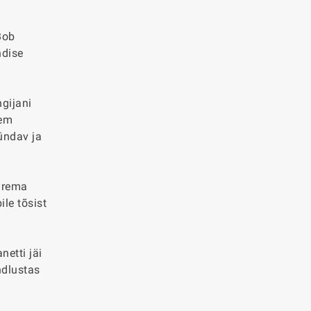
Bob
ndise
gijani
kem
ündav ja
uurema
le tõsist
netti jäi
ndlustas