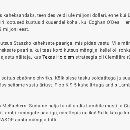
s kaheksandaks, teenides veidi üle miljoni dollari, enne kui 
iri lootused kustusid kuuendal kohal, kui Eoghan O’Dea – e
 miljoni eest.
utsus Staszko kaheksate paariga, mis pidas vastu. Viie män
eksate paarile, kui taas kord kutsus mängija, kellel oli roh
 ajastu näitaja, kus
Texas Hold’em
strateegia oli ülemäära r
ta sattus ebaõnne ohvriks. Kõik sisse tasku soldatitega ja s
äss-seitsme vastu ärtust. Flop K-9-5 kahe ärtuga andis Lambi
n McEachern. Südame nelja turnil andis Lambile masti ja Gia
i Lambi kuningate paariga, mis flopis neliku! Selle käega ki
WSOP aasta mängija tiitli.