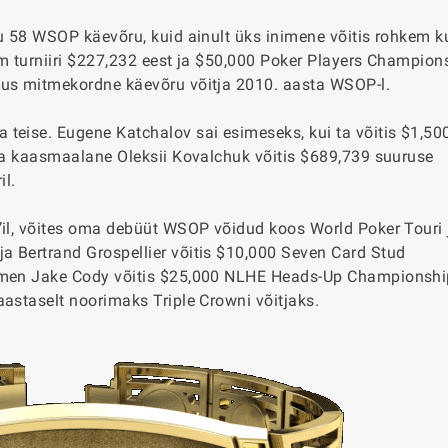
ku 58 WSOP käevõru, kuid ainult üks inimene võitis rohkem k
em turniiri $227,232 eest ja $50,000 Poker Players Champions
nus mitmekordne käevõru võitja 2010. aasta WSOP-l.
ja teise. Eugene Katchalov sai esimeseks, kui ta võitis $1,5
ema kaasmaalane Oleksii Kovalchuk võitis $689,739 suuruse
il.
s’il, võites oma debüüt WSOP võidud koos World Poker Touri 
a Bertrand Grospellier võitis $10,000 Seven Card Stud
nomen Jake Cody võitis $25,000 NLHE Heads-Up Championshi
aastaselt noorimaks Triple Crowni võitjaks.