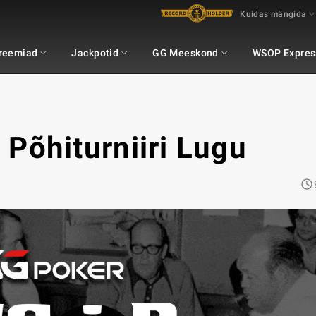
Kuidas mängida
Preemiad
Jackpotid
GG Meeskond
WSOP Expres
Põhiturniiri Lugu