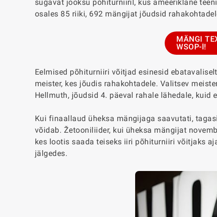
sügavat jooksu põhiturniiril, kus ameeriklane teeni
osales 85 riiki, 692 mängijat jõudsid rahakohtade
MÄNGI TE
WSOP-l!
Eelmised põhiturniiri võitjad esinesid ebatavalisel
meister, kes jõudis rahakohtadele. Valitsev meiste
Hellmuth, jõudsid 4. päeval rahale lähedale, kuid 
Kui finaallaud üheksa mängijaga saavutati, tagasi
võidab. Žetooniliider, kui üheksa mängijat novemb
kes lootis saada teiseks iiri põhiturniiri võitjaks 
jälgedes.