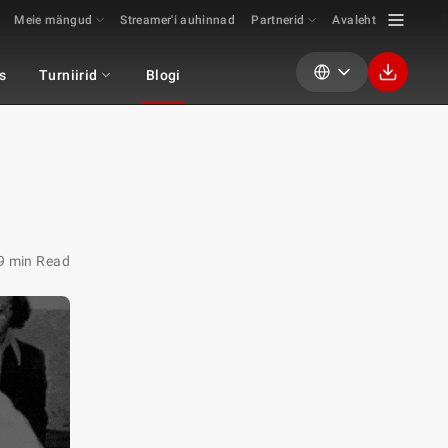
Meie mängud
Streamer'i auhinnad
Partnerid
Avaleht
s
Turniirid
Blogi
9 min Read