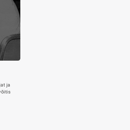
at ja
võitis