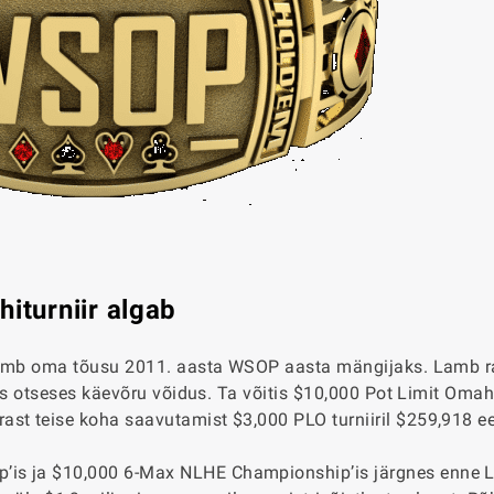
hiturniir algab
en Lamb oma tõusu 2011. aasta WSOP aasta mängijaks. Lamb 
ühes otseses käevõru võidus. Ta võitis $10,000 Pot Limit Oma
ast teise koha saavutamist $3,000 PLO turniiril $259,918 e
’is ja $10,000 6-Max NLHE Championship’is järgnes enne 