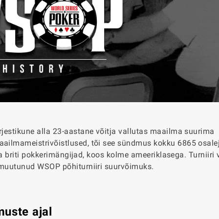
ärjestikune alla 23-aastane võitja vallutas maailma suurima
aailmameistrivõistlused, tõi see sündmus kokku 6865 osalej
e ja briti pokkerimängijad, koos kolme ameeriklasega. Turniiri 
es muutunud WSOP põhiturniiri suurvõimuks.
uste ajal