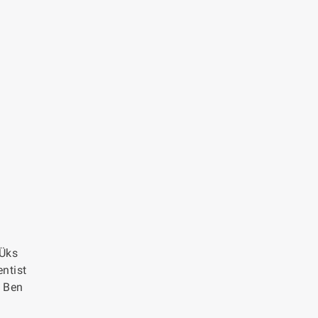
 Üks
entist
a Ben