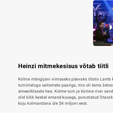
Heinzi mitmekesisus võtab tiitli
Kolme mängijani viimaseks päevaks tõstis Lamb ku
turniirieluga seitsmete paariga, mis oli tema žet
ameeriklasele hea. Kolme turn ja kümne river san
olid kõik keskel emand-kuuega, purustatud Staszko
koju kolmandana üle $4 miljoni eest.