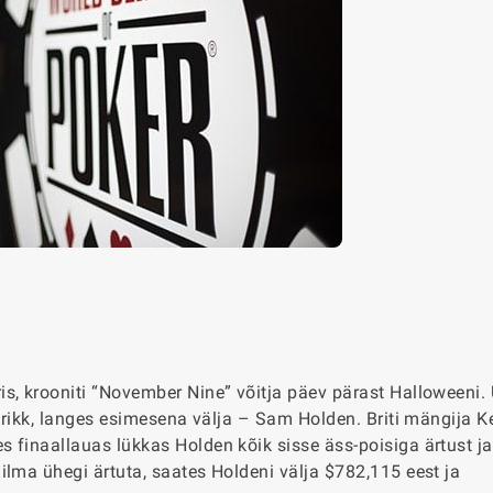
s, krooniti “November Nine” võitja päev pärast Halloweeni.
 trikk, langes esimesena välja – Sam Holden. Briti mängija K
s finaallauas lükkas Holden kõik sisse äss-poisiga ärtust j
ilma ühegi ärtuta, saates Holdeni välja $782,115 eest ja