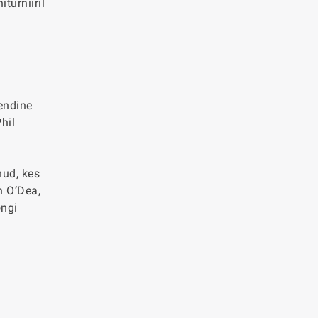
turniiril
 endine
hil
nud, kes
n O’Dea,
ongi