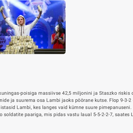
ningas-poisiga massiivse 42,5 miljonini ja Staszko riskis
oonide ja suurema osa Lambi jaoks pöörane kutse. Flop 9-3-2 
distasid Lambi, kes langes vaid kümne suure pimepanuseni. 
 soldatite paariga, mis pidas vastu laual 5-5-2-2-7, saates