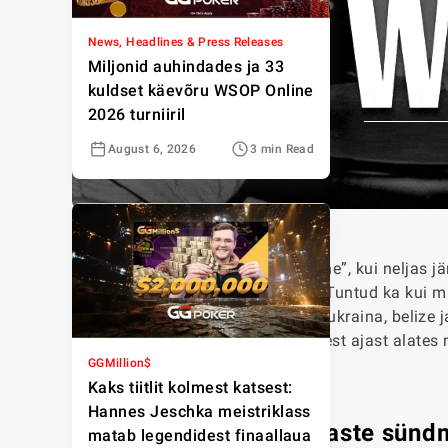
News, Headlines & Press Releases
Miljonid auhindades ja 33
kuldset käevõru WSOP Online
2026 turniiril
August 6, 2026
3 min Read
“`html
2011. aastal jätkus “November Nine”, kui neljas j
pokkeriturniiri,
WSOP põhiturniiri
. Tuntud ka kui m
finaallauas olid saksa, tšehhi, iiri, ukraina, beliz
lõpuks mängija riigist, mis on sellest ajast alat
GGMillion$
Kaks tiitlit kolmest katsest:
Hannes Jeschka meistriklass
Esialgne draama varajaste sündm
matab legendidest finaallaua