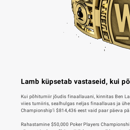
Lamb küpsetab vastaseid, kui põ
Kui põhiturniir jõudis finaallauani, kinnitas B
viies turniiris, sealhulgas neljas finaallauas ja 
Championship’i $814,436 eest vaid paar päeva pär
Rahastamine $50,000 Poker Players Championship