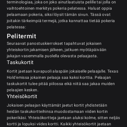
terminologiaa, joka on joko ainutlaatuista pelille tai jolla on
vaihtoehtoinen merkitys pokeria pelatessa. Haluat oppia
pelaamaan pokeria, siksi löysit tämän sivun. Tässä ovat
joitakin tärkeimpiä termejä, jotka kannattaa tietää pokeria
pelatessa:
Pelitermit
Seuraavat panostuskierrokset tapahtuvat jokaisen
yhteiskortin jakamisen jälkeen, jatkuen myötäpäivään
jakajan vasemmalla puolella olevasta pelaajasta.
Taskukortit
Kortit jaetaan kuvapuoli alaspäin jokaiselle pelaajalle. Texas
Hold'emissa jokainen pelaaja saa kaksi korttia. Pelaajan
taskukortit tulee pitää piilossa eikä niitä saa jakaa muiden
pelaajien kesken.
Yhteisökortit
Jokaisen pelaajan käyttämät jaetut kortit yhdistetään
heidän taskukortteihinsa muodostamaan viiden kortin
pokerikäsi. Yhteisökortteja jaetaan aluksi kolme, sitten neljäs
kortti ja lopuksi viides kortti. Kaikki yhteisökortit jaetaan