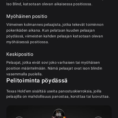
Iso Blind, katsotaan olevan aikaisessa positiossa.
Myöhäinen positio
Viimeinen kolmannes pelaajista, jotka tekevät toiminnon
pokerikäden aikana. Kun pelataan kuuden pelaajan
pöydässä, viimeisten kahden pelaajan katsotaan olevan
myöhäisessä positiossa.
Keskipositio
Pelaajat, jotka eivät sovi joko varhaisen tai myöhäisen
position määritelmään. Nämä pelaajat ovat ison blindin
vasemmalla puolella.
Pelitoiminta pöydässä
Texas Hold'em sisältää useita panostuskierroksia, joilla
pelaajilla on mahdollisuus panostaa, korottaa tai luovuttaa.