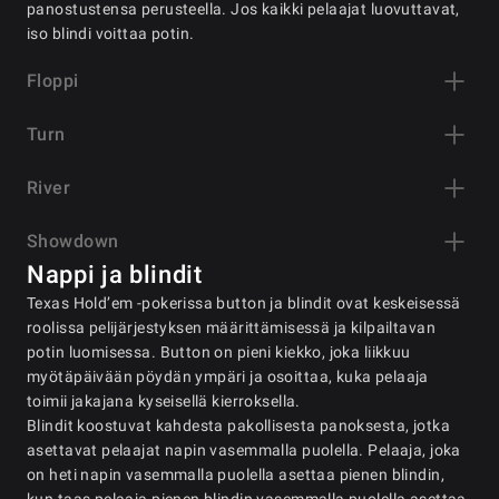
panostustensa perusteella. Jos kaikki pelaajat luovuttavat,
iso blindi voittaa potin.
Floppi
Pakan päällimmäinen kortti asetetaan kuvapuoli alaspäin
Turn
Muckiin. Seuraavat kolme korttia jaetaan kuvapuoli ylöspäin
ja asetetaan pöydän keskelle osaksi yhteisökortteja.
Jälleen pakasta poltetaan päällimmäinen kortti ja asetetaan
River
Seuraava panostuskierros alkaa jakajan vasemmalla
kuvapuoli alaspäin muckiin. Tämän jälkeen pakasta jaetaan
puolella lähimmästä pelaajasta, joka ei ole luovuttanut
päällimmäinen kortti kuvapuoli ylöspäin ja lisätään
Pakan viimeinen polttokortti laitetaan muckiin, jonka jälkeen
Showdown
taskukorttejaan.
yhteisökortteihin.
pakan päällimmäinen kortti jaetaan kuvapuoli ylöspäin.
Nappi ja blindit
Seuraava panostuskierros alkaa jakajan vasemmalla
Tämä on viides ja viimeinen yhteisökortti. Viimeinen
Kun kaikki panostuskierrokset on suoritettu, kaikki kädessä
puolella lähimmästä pelaajasta, joka ei ole luopunut
Texas Hold’em -pokerissa button ja blindit ovat keskeisessä
panostuskierros alkaa jakajan vasemmalla puolella
mukana olevat pelaajat paljastavat taskukorttinsa. Pelaaja,
taskukorteistaan.
roolissa pelijärjestyksen määrittämisessä ja kilpailtavan
lähimmästä pelaajasta, joka ei ole luopunut
jolla on voittava käsi, eli paras viiden kortin pokerikäsi
potin luomisessa. Button on pieni kiekko, joka liikkuu
taskukorteistaan.
käyttäen mitä tahansa yhdistelmää taskukorteistaan ja
myötäpäivään pöydän ympäri ja osoittaa, kuka pelaaja
yhteisistä korteista voittaa potin. (Katso lisätietoja
toimii jakajana kyseisellä kierroksella.
Pokerikäsien arvojärjestys
-sivultamme) Jakajan nappi
Blindit koostuvat kahdesta pakollisesta panoksesta, jotka
siirretään sitten yhden paikan vasemmalle.
asettavat pelaajat napin vasemmalla puolella. Pelaaja, joka
on heti napin vasemmalla puolella asettaa pienen blindin,
kun taas pelaaja pienen blindin vasemmalla puolella asettaa