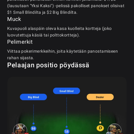
(lausutaan "Yksi Kaksi") -pelissä pakolliset panokset olisivat
$1 Small Blindilta ja $2 Big Blindilta.
Muck
Kuvapuoli alaspäin oleva kasa kuolleita kortteja (joko
luovutettuja käsiä tai polttokortteja).
Pelimerkit
Viittaa pokerimerkkeihin, joita käytetään panostamiseen
rahan sijasta.
Pelaajan positio pöydässä