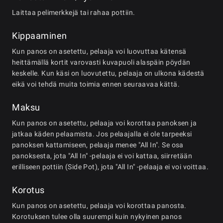
Laittaa pelimerkkejä tai rahaa pottiin.
Kippaaminen
Kun panos on asetettu, pelaaja voi luovuttaa kätensä
heittämällä kortit varovasti kuvapuoli alaspäin pöydän
keskelle. Kun käsi on luovutettu, pelaaja on ulkona kädestä
eikä voi tehdä muita toimia ennen seuraavaa kättä.
Maksu
Kun panos on asetettu, pelaaja voi korottaa panoksen ja
jatkaa käden pelaamista. Jos pelaajalla ei ole tarpeeksi
panoksen kattamiseen, pelaaja menee "All In". Se osa
panoksesta, jota "All In" -pelaaja ei voi kattaa, siirretään
erilliseen pottiin (Side Pot), jota "All In" -pelaaja ei voi voittaa.
Korotus
Kun panos on asetettu, pelaaja voi korottaa panosta.
Korotuksen tulee olla suurempi kuin nykyinen panos