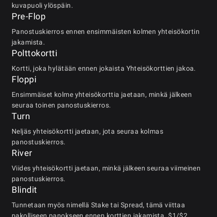
kuvapuoli ylöspäin.
Pre-Flop
Panostuskierros ennen ensimmäisten kolmen yhteisökortin
jakamista.
Polttokortti
Kortti, joka hylätään ennen jokaista Yhteisökorttien jakoa.
Floppi
Ensimmäiset kolme yhteisökorttia jaetaan, minkä jälkeen
seuraa toinen panostuskierros.
Turn
Neljäs yhteisökortti jaetaan, jota seuraa kolmas
panostuskierros.
River
Viides yhteisökortti jaetaan, minkä jälkeen seuraa viimeinen
panostuskierros.
Blindit
Tunnetaan myös nimellä Stake tai Spread, tämä viittaa
pakolliseen panokseen ennen korttien jakamista. $1/$2