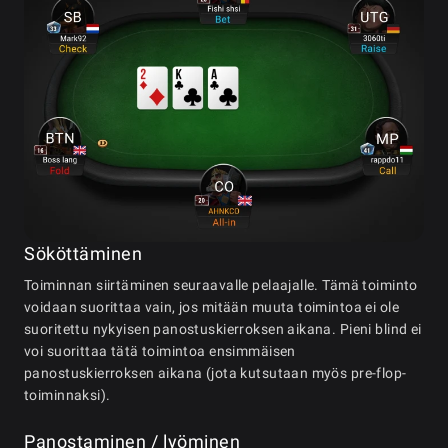
Sököttäminen
Toiminnan siirtäminen seuraavalle pelaajalle. Tämä toiminto
voidaan suorittaa vain, jos mitään muuta toimintoa ei ole
suoritettu nykyisen panostuskierroksen aikana. Pieni blind ei
voi suorittaa tätä toimintoa ensimmäisen
panostuskierroksen aikana (jota kutsutaan myös pre-flop-
toiminnaksi).
Panostaminen / lyöminen