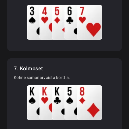
7. Kolmoset
Kolme samanarvoista korttia.