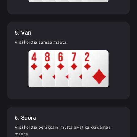
5. Väri
Viisi korttia samaa maata.
6. Suora
Viisi korttia peräkkäin, mutta eivät kaikki samaa
maata.