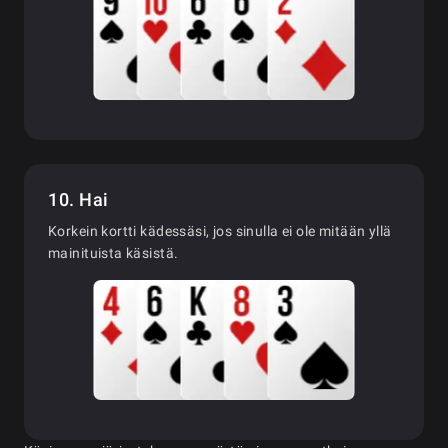
10. Hai
Korkein kortti kädessäsi, jos sinulla ei ole mitään yllä
mainituista käsistä.