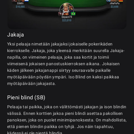
Jakaja
Yksi pelaaja nimetään jakajaksi jokaiselle pokerikäden
kierrokselle. Jakaja, joka yleensä merkitään suurella Jakaja-
napilla, on viimeinen pelaaja, joka saa kortit ja toimii
viimeisenä jokaisen panostuskierroksen aikana. Jokaisen
käden jälkeen jakajanappi siirtyy seuraavalle paikalle
myötäpäivään pöydän ympäri. Iso Blind on kaksi paikkaa
myötäpäivään jakajasta.
Pieni blind (SB)
Pelaaja tai paikka, joka on välittömästi jakajan ja ison blindin
välissä. Ennen korttien jakoa pieni blindi asettaa pakollisen
panoksen, joka on puolet minimipanoksesta. On mahdollista,
että pienen blindin paikka on tyhjä. Jos näin tapahtuu,
kädessä ei ole pientä blindia.