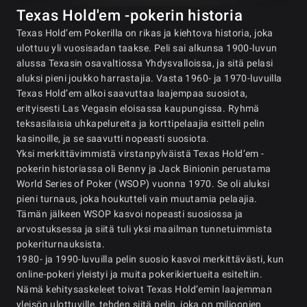
Texas Hold'em -pokerin historia
Texas Hold’em Pokerilla on rikas ja kiehtova historia, joka
ulottuu yli vuosisadan taakse. Peli sai alkunsa 1900-luvun
alussa Texasin osavaltiossa Yhdysvalloissa, ja sitä pelasi
aluksi pieni joukko harrastajia. Vasta 1960- ja 1970-luvuilla
Texas Hold’em alkoi saavuttaa laajempaa suosiota,
erityisesti Las Vegasin eloisassa kaupungissa. Ryhmä
teksasilaisia uhkapelureita ja korttipelaajia esitteli pelin
kasinoille, ja se saavutti nopeasti suosiota.
Yksi merkittävimmistä virstanpylväistä Texas Hold’em -
pokerin historiassa oli Benny ja Jack Binionin perustama
World Series of Poker (WSOP) vuonna 1970. Se oli aluksi
pieni turnaus, joka houkutteli vain muutamia pelaajia.
Tämän jälkeen WSOP kasvoi nopeasti suosiossa ja
arvostuksessa ja siitä tuli yksi maailman tunnetuimmista
pokeriturnauksista.
1980- ja 1990-luvuilla pelin suosio kasvoi merkittävästi, kun
online-pokeri yleistyi ja muita pokerikiertueita esiteltiin.
Nämä kehitysaskeleet toivat Texas Hold’emin laajemman
yleisön ulottuville, tehden siitä pelin, joka on miljoonien