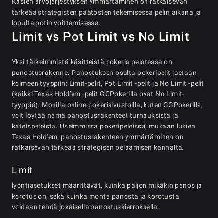
Käsien arvojärjestyksen ymmärtäminen on ratkaisevan
tärkeää strategisten päätösten tekemisessä pelin aikana ja
lopulta potin voittamisessa.
Limit vs Pot Limit vs No Limit
Yksi tärkeimmistä käsitteistä pokeria pelatessa on
panostusrakenne. Panostuksen osalta pokeripelit jaetaan
kolmeen tyyppiin: Limit-pelit, Pot Limit -pelit ja No Limit -pelit
(kaikki Texas Hold’em -pelit GGPokerilla ovat No Limit-
tyyppiä). Monilla online-pokerisivustoilla, kuten GGPokerilla,
voit löytää nämä panostusrakenteet turnauksista ja
käteispeleistä. Useimmissa pokeripeleissä, mukaan lukien
Texas Hold'em, panostusrakenteen ymmärtäminen on
ratkaisevan tärkeää strategisen pelaamisen kannalta.
Limit
lyöntiasetukset määrittävät, kuinka paljon mikäkin panos ja
korotus on, sekä kuinka monta panosta ja korotusta
voidaan tehdä jokaisella panostuskierroksella.