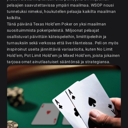
pelaajien saavutettavissa ympäri maailmaa. WSOP nousi
tunnetuksi nimeksi, houkutellen pelaajia kaikilta maailman
kolkilta.
Tänä päivänä Texas Hold’em Poker on yksi maailman
suosituimmista pokeripeleistä. Miljoonat pelaajat
osallistuvat päivittäin käteispeleihin, limiittipeleihin ja
turnauksiin sekä verkossa että live-tilanteissa. Peli on myös
inspiroinut useita jännittäviä variaatioita, kuten No Limit
Hold’em, Pot Limit Hold’em ja Mixed Hold’em, joista jokainen
tarjoaa omat ainutlaatuiset sääntönsä ja strategiansa.