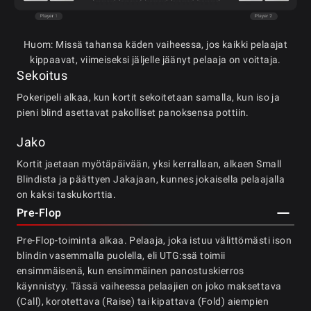
Huom: Missä tahansa käden vaiheessa, jos kaikki pelaajat
kippaavat, viimeiseksi jäljelle jäänyt pelaaja on voittaja.
Sekoitus
Pokeripeli alkaa, kun kortit sekoitetaan samalla, kun iso ja
pieni blind asettavat pakolliset panoksensa pottiin.
Jako
Kortit jaetaan myötäpäivään, yksi kerrallaan, alkaen Small
Blindista ja päättyen Jakajaan, kunnes jokaisella pelaajalla
on kaksi taskukorttia.
Pre-Flop
Pre-Flop-toiminta alkaa. Pelaaja, joka istuu välittömästi ison
blindin vasemmalla puolella, eli UTG:ssä toimii
ensimmäisenä, kun ensimmäinen panostuskierros
käynnistyy. Tässä vaiheessa pelaajien on joko maksettava
(Call), korotettava (Raise) tai kipattava (Fold) aiempien