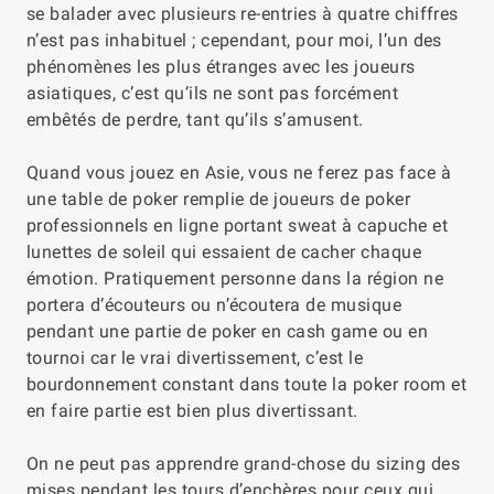
se balader avec plusieurs re-entries à quatre chiffres
n’est pas inhabituel ; cependant, pour moi, l’un des
phénomènes les plus étranges avec les joueurs
asiatiques, c’est qu’ils ne sont pas forcément
embêtés de perdre, tant qu’ils s’amusent.
Quand vous jouez en Asie, vous ne ferez pas face à
une table de poker remplie de joueurs de poker
professionnels en ligne portant sweat à capuche et
lunettes de soleil qui essaient de cacher chaque
émotion. Pratiquement personne dans la région ne
portera d’écouteurs ou n’écoutera de musique
pendant une partie de poker en cash game ou en
tournoi car le vrai divertissement, c’est le
bourdonnement constant dans toute la poker room et
en faire partie est bien plus divertissant.
On ne peut pas apprendre grand-chose du sizing des
mises pendant les tours d’enchères pour ceux qui