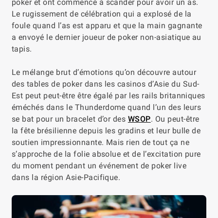
poker et ont commencé à scander pour avoir un as.
Le rugissement de célébration qui a explosé de la
foule quand l’as est apparu et que la main gagnante
a envoyé le dernier joueur de poker non-asiatique au
tapis.
Le mélange brut d’émotions qu’on découvre autour
des tables de poker dans les casinos d’Asie du Sud-
Est peut peut-être être égalé par les rails britanniques
éméchés dans le Thunderdome quand l’un des leurs
se bat pour un bracelet d’or des
WSOP
. Ou peut-être
la fête brésilienne depuis les gradins et leur bulle de
soutien impressionnante. Mais rien de tout ça ne
s’approche de la folie absolue et de l’excitation pure
du moment pendant un événement de poker live
dans la région Asie-Pacifique.