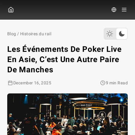
GGPOKER
Blog
/
Histoires du rail
Les Événements De Poker Live
En Asie, C’est Une Autre Paire
De Manches
December 16, 2025
9 min Read