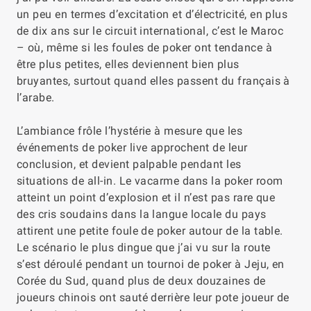
un peu en termes d’excitation et d’électricité, en plus
de dix ans sur le circuit international, c’est le Maroc
– où, même si les foules de poker ont tendance à
être plus petites, elles deviennent bien plus
bruyantes, surtout quand elles passent du français à
l’arabe.
L’ambiance frôle l’hystérie à mesure que les
événements de poker live approchent de leur
conclusion, et devient palpable pendant les
situations de all-in. Le vacarme dans la poker room
atteint un point d’explosion et il n’est pas rare que
des cris soudains dans la langue locale du pays
attirent une petite foule de poker autour de la table.
Le scénario le plus dingue que j’ai vu sur la route
s’est déroulé pendant un tournoi de poker à Jeju, en
Corée du Sud, quand plus de deux douzaines de
joueurs chinois ont sauté derrière leur pote joueur de