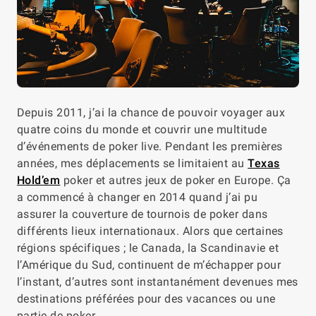
Depuis 2011, j’ai la chance de pouvoir voyager aux
quatre coins du monde et couvrir une multitude
d’événements de poker live. Pendant les premières
années, mes déplacements se limitaient au
Texas
Hold’em
poker et autres jeux de poker en Europe. Ça
a commencé à changer en 2014 quand j’ai pu
assurer la couverture de tournois de poker dans
différents lieux internationaux. Alors que certaines
régions spécifiques ; le Canada, la Scandinavie et
l’Amérique du Sud, continuent de m’échapper pour
l’instant, d’autres sont instantanément devenues mes
destinations préférées pour des vacances ou une
partie de poker.