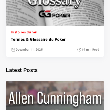
Histoires du rail
Termes & Glossaire du Poker
December 11, 2025
19 min Read
Latest Posts