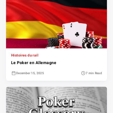
Histoires du rail
Le Poker en Allemagne
December 15, 2025
7 min Read