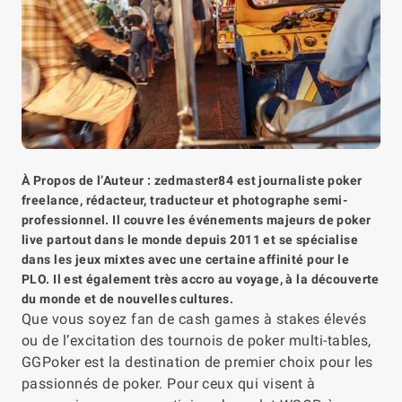
À Propos de l’Auteur : zedmaster84 est journaliste poker
freelance, rédacteur, traducteur et photographe semi-
professionnel. Il couvre les événements majeurs de poker
live partout dans le monde depuis 2011 et se spécialise
dans les jeux mixtes avec une certaine affinité pour le
PLO. Il est également très accro au voyage, à la découverte
du monde et de nouvelles cultures.
Que vous soyez fan de cash games à stakes élevés
ou de l’excitation des tournois de poker multi-tables,
GGPoker est la destination de premier choix pour les
passionnés de poker. Pour ceux qui visent à