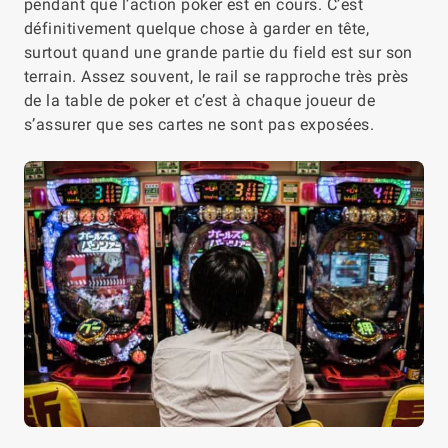
pendant que l’action poker est en cours. C’est
définitivement quelque chose à garder en tête,
surtout quand une grande partie du field est sur son
terrain. Assez souvent, le rail se rapproche très près
de la table de poker et c’est à chaque joueur de
s’assurer que ses cartes ne sont pas exposées.