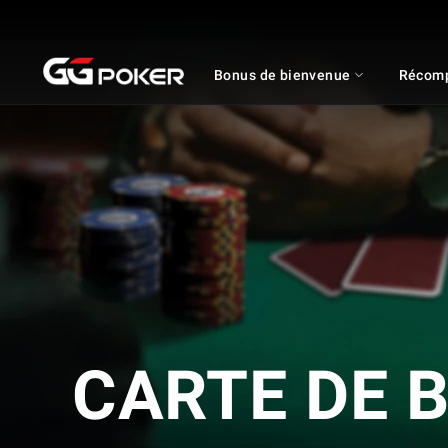
GGPOKER
Bonus de bienvenue
Récomp
CARTE DE 