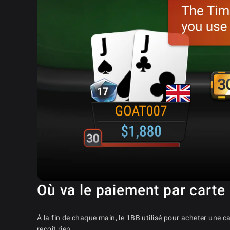
Où va le paiement par carte
À la fin de chaque main, le 1BB utilisé pour acheter une c
reçoit rien.