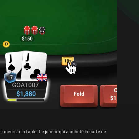
oueurs à la table. Le joueur qui a acheté la carte ne