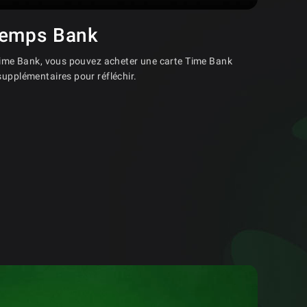
Temps Bank
ime Bank, vous pouvez acheter une carte Time Bank
pplémentaires pour réfléchir.