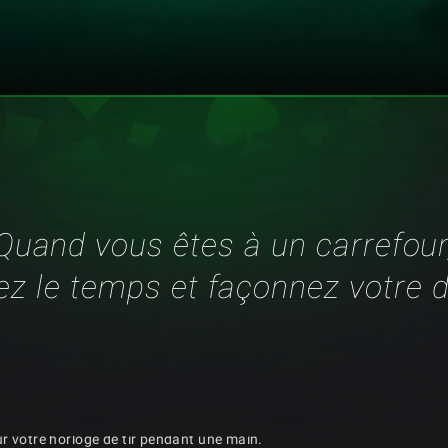
Quand vous êtes à un carrefour
ez le temps et façonnez votre d
arte de
?
r votre horloge de tir pendant une main.