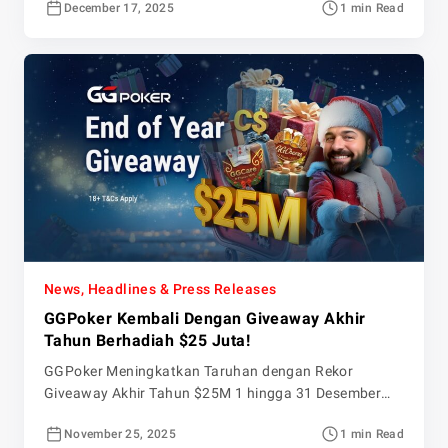
December 17, 2025
1 min Read
dari 7 Januari hingga 19 Januari GGPoker, Ruang
Poker Terbesar di Dunia, dengan senang hati
mengumumkan peluncuran turnamen satelit online
eksklusif untuk acara poker langsung World Series of
Poker® (WSOP) Circuit Calgary yang akan datang. […]
News, Headlines & Press Releases
GGPoker Kembali Dengan Giveaway Akhir
Tahun Berhadiah $25 Juta!
GGPoker Meningkatkan Taruhan dengan Rekor
Giveaway Akhir Tahun $25M 1 hingga 31 Desember
2025 – GGPoker memulai musim perayaan dengan
November 25, 2025
1 min Read
giveaway uang tunai harian, Kotak Hadiah Natal, dan