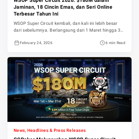
WSOP Super Circuit 2026: $180M dalam
Jaminan, 18 Cincin Emas, dan Seri Online
Terbesar Tahun Ini
WSOP Super Circuit kembali, dan kali ini lebih besar
dari sebelumnya. Berlangsung dari 1 Maret hingga 31
Maret secara eksklusif di GGPoker, edisi 2026
February 24, 2026
6 min Read
menghadirkan rekor $180 million in guaranteed prizes
untuk seluruh seri, termasuk 18 WSOP Gold Ring
events dengan buy-in mulai dari $250 hingga $10,000.
Selain itu, GGPoker membagikan $3 million in free […]
News, Headlines & Press Releases