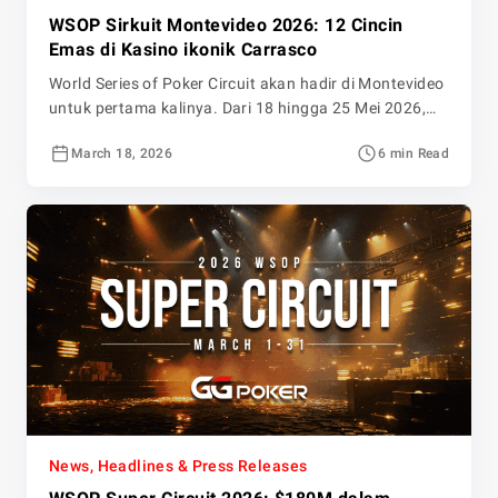
WSOP Sirkuit Montevideo 2026: 12 Cincin
Emas di Kasino ikonik Carrasco
World Series of Poker Circuit akan hadir di Montevideo
untuk pertama kalinya. Dari 18 hingga 25 Mei 2026,
Sofitel Montevideo Casino Carrasco & Spa akan
March 18, 2026
6 min Read
menjadi tuan rumah WSOPC Montevideo,
menampilkan 12 event Cincin Emas WSOP dengan
sorotan $1,700 Main Event yang berlangsung 18
hingga 25 Mei, dengan Main Event pada 21-24 Mei. Ini
menandai […]
News, Headlines & Press Releases