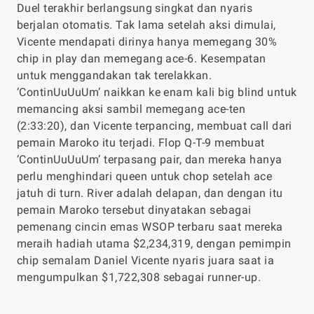
Duel terakhir berlangsung singkat dan nyaris
berjalan otomatis. Tak lama setelah aksi dimulai,
Vicente mendapati dirinya hanya memegang 30%
chip in play dan memegang ace-6. Kesempatan
untuk menggandakan tak terelakkan.
‘ContinUuUuUm’ naikkan ke enam kali big blind untuk
memancing aksi sambil memegang ace-ten
(
2:33:20
), dan Vicente terpancing, membuat call dari
pemain Maroko itu terjadi. Flop Q-T-9 membuat
‘ContinUuUuUm’ terpasang pair, dan mereka hanya
perlu menghindari queen untuk chop setelah ace
jatuh di turn. River adalah delapan, dan dengan itu
pemain Maroko tersebut dinyatakan sebagai
pemenang cincin emas WSOP terbaru saat mereka
meraih hadiah utama $2,234,319, dengan pemimpin
chip semalam Daniel Vicente nyaris juara saat ia
mengumpulkan $1,722,308 sebagai runner-up.