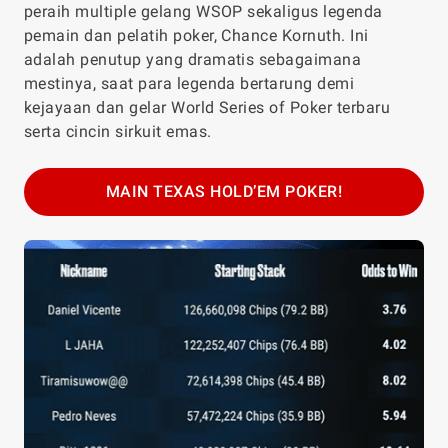
peraih multiple gelang WSOP sekaligus legenda
pemain dan pelatih poker, Chance Kornuth. Ini
adalah penutup yang dramatis sebagaimana
mestinya, saat para legenda bertarung demi
kejayaan dan gelar World Series of Poker terbaru
serta cincin sirkuit emas.
MAIN TEXAS HOLD’EM POKER!