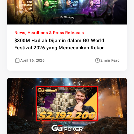
News, Headlines & Press Releases
$300M Hadiah Dijamin dalam GG World
Festival 2026 yang Memecahkan Rekor
April 16, 2026
2 min Read