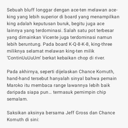
Sebuah bluff longgar dengan ace-ten melawan ace-
king yang lebih superior di board yang menampilkan
king adalah keputusan buruk, begitu juga ace
lainnya yang terdominasi. Salah satu pot terbesar
yang dimainkan Vicente juga terdominasi namun
lebih beruntung. Pada board K-Q-8-K-8, king-three
miliknya selamat melawan king-ten milik
‘ContinUuUuUm’ berkat kebaikan chop di river.
Pada akhirnya, seperti dijelaskan Chance Kornuth,
hand-hand tersebut hanyalah sinyal bahwa pemain
Maroko itu membaca range lawannya lebih baik
daripada siapa pun… termasuk pemimpin chip
semalam.
Saksikan aksinya bersama Jeff Gross dan Chance
Kornuth di sini: