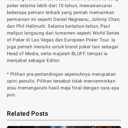
poker selama lebih dari 10 tahun, mewawancarai
beberapa pemain terbaik yang pernah memainkan
permainan ini seperti Daniel Negreanu, Johnny Chan,
dan Phil Hellmuth. Selama bertahun-tahun, Paul
meliput langsung dari turnamen seperti World Series
of Poker di Las Vegas dan European Poker Tour. Ia
juga pernah menulis untuk brand poker lain sebagai
Head of Media, serta majalah BLUFF, tempat ia
menjabat sebagai Editor.
* Pilihan pra-pertandingan sepenuhnya merupakan
opini penulis. Pilihan tersebut tidak mencerminkan
atau memengaruhi hasil meja final dengan cara apa
pun.
Related Posts