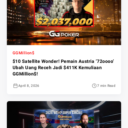
GGMillion$
$10 Satellite Wonder! Pemain Austria ’72oooo’
Ubah Uang Receh Jadi $411K Kemuliaan
GGMillion$!
April 8, 2026
7 min Read