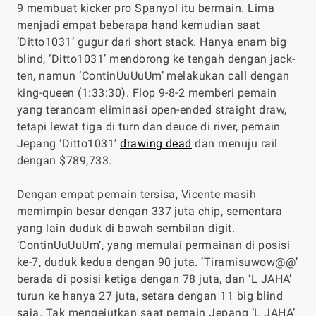
9 membuat kicker pro Spanyol itu bermain. Lima
menjadi empat beberapa hand kemudian saat
‘Ditto1031’ gugur dari short stack. Hanya enam big
blind, ‘Ditto1031’ mendorong ke tengah dengan jack-
ten, namun ‘ContinUuUuUm’ melakukan call dengan
king-queen (
1:33:30
). Flop 9-8-2 memberi pemain
yang terancam eliminasi open-ended straight draw,
tetapi lewat tiga di turn dan deuce di river, pemain
Jepang ‘Ditto1031’
drawing dead
dan menuju rail
dengan $789,733.
Dengan empat pemain tersisa, Vicente masih
memimpin besar dengan 337 juta chip, sementara
yang lain duduk di bawah sembilan digit.
‘ContinUuUuUm’, yang memulai permainan di posisi
ke-7, duduk kedua dengan 90 juta. ‘Tiramisuwow@@’
berada di posisi ketiga dengan 78 juta, dan ‘L JAHA’
turun ke hanya 27 juta, setara dengan 11 big blind
saja. Tak mengejutkan saat pemain Jepang ‘L JAHA’