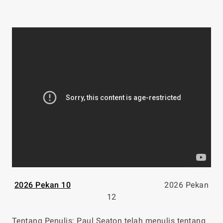
2026 Pekan 10
2026 Pekan
12
Tentang Penulis: Paul Seaton telah menulis tentang