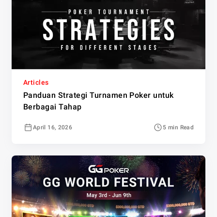
Articles
Panduan Strategi Turnamen Poker untuk
Berbagai Tahap
April 16, 2026
5 min Read