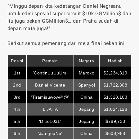
“Minggu depan kita kedatangan Daniel Negreanu
untuk edisi spesial super circuit $10k GGMillion$ dan
itu juga pekan GGMillion$… dan Praha sudah di
depan mata juga!”
Berikut semua pemenang dari meja final pekan ini:
Posisi
Pemain
Negara
Hadiah
1st
‘ContinUuUuUm’
Maroko
$2,234,319
2nd
Daniel Vicente
Spanyol
$1,722,308
3rd
‘Tiramisuwow@@’
China
$1,328,103
4th
‘L JAHA’
Jepang
$1,024,128
5th
‘Ditto1031’
Jepang
$789
,733
6th
‘JiangouNb’
China
$608
,988