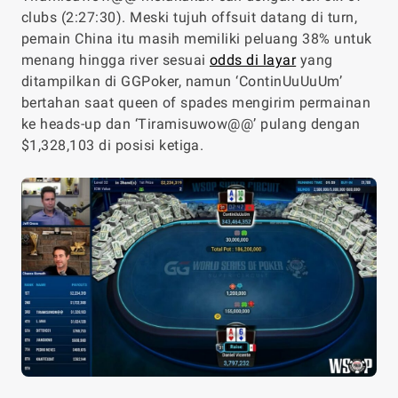
clubs (
2:27:30
). Meski tujuh offsuit datang di turn,
pemain China itu masih memiliki peluang 38% untuk
menang hingga river sesuai
odds di layar
yang
ditampilkan di GGPoker, namun ‘ContinUuUuUm’
bertahan saat queen of spades mengirim permainan
ke heads-up dan ‘Tiramisuwow@@’ pulang dengan
$1,328,103 di posisi ketiga.