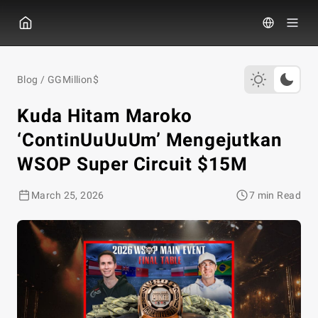
GGPOKER
Blog
/
GGMillion$
Kuda Hitam Maroko
‘ContinUuUuUm’ Mengejutkan
WSOP Super Circuit $15M
March 25, 2026
7 min Read