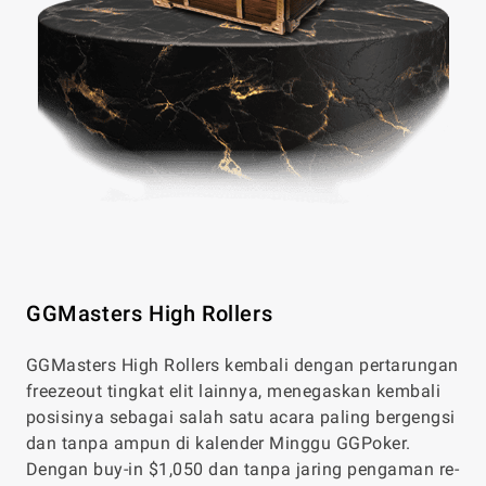
GGMasters High Rollers
GGMasters High Rollers kembali dengan pertarungan
freezeout tingkat elit lainnya, menegaskan kembali
posisinya sebagai salah satu acara paling bergengsi
dan tanpa ampun di kalender Minggu GGPoker.
Dengan buy-in $1,050 dan tanpa jaring pengaman re-