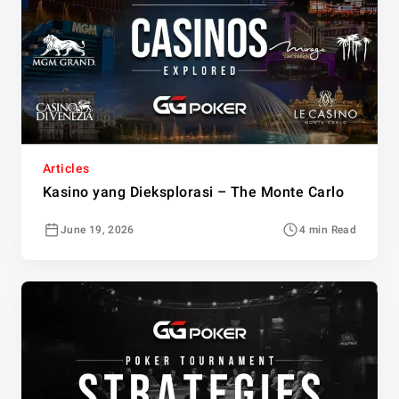
Articles
Kasino yang Dieksplorasi – The Monte Carlo
June 19, 2026
4 min Read