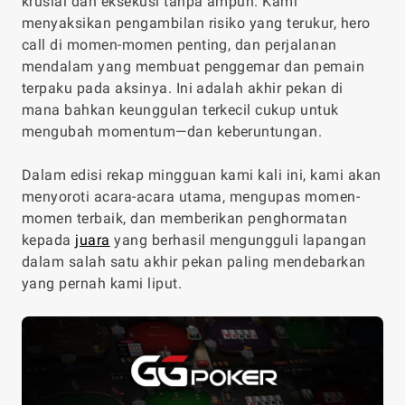
krusial dan eksekusi tanpa ampun. Kami
menyaksikan pengambilan risiko yang terukur, hero
call di momen-momen penting, dan perjalanan
mendalam yang membuat penggemar dan pemain
terpaku pada aksinya. Ini adalah akhir pekan di
mana bahkan keunggulan terkecil cukup untuk
mengubah momentum—dan keberuntungan.
Dalam edisi rekap mingguan kami kali ini, kami akan
menyoroti acara-acara utama, mengupas momen-
momen terbaik, dan memberikan penghormatan
kepada
juara
yang berhasil mengungguli lapangan
dalam salah satu akhir pekan paling mendebarkan
yang pernah kami liput.