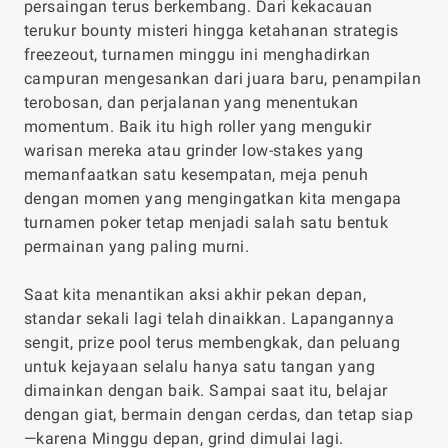
persaingan terus berkembang. Dari kekacauan
terukur bounty misteri hingga ketahanan strategis
freezeout, turnamen minggu ini menghadirkan
campuran mengesankan dari juara baru, penampilan
terobosan, dan perjalanan yang menentukan
momentum. Baik itu high roller yang mengukir
warisan mereka atau grinder low-stakes yang
memanfaatkan satu kesempatan, meja penuh
dengan momen yang mengingatkan kita mengapa
turnamen poker tetap menjadi salah satu bentuk
permainan yang paling murni.
Saat kita menantikan aksi akhir pekan depan,
standar sekali lagi telah dinaikkan. Lapangannya
sengit, prize pool terus membengkak, dan peluang
untuk kejayaan selalu hanya satu tangan yang
dimainkan dengan baik. Sampai saat itu, belajar
dengan giat, bermain dengan cerdas, dan tetap siap
—karena Minggu depan, grind dimulai lagi.