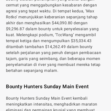
cermat yang menggabungkan kesabaran dengan
agresi yang tepat waktu. Di tempat kedua, ‘Max
Rotko’ menunjukkan keberanian sepanjang tahap
akhir dan menghasilkan $44,090.80 dengan
$9,296.87 dalam bounty untuk penyelesaian yang
kuat. Melengkapi podium, ‘TccWang’ mengambil
tempat ketiga dan mengumpulkan $35,034.43
ditambah tambahan $14,262.49 dalam bounty
setelah perjalanan yang penuh dengan pembacaan
tajam, garis yang seimbang, dan beberapa momen
penyelamatan di river yang membuat mereka tetap
bertahan sepanjang malam.
Bounty Hunters Sunday Main Event
Bounty Hunters Sunday Main Event kembali
meningkatkan intensitas, menghadirkan maraton
eliminasi dan permainan krusial yang membuat