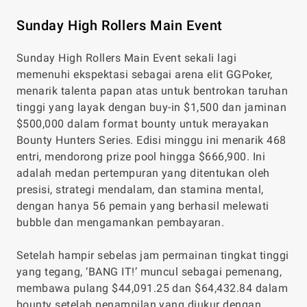
Sunday High Rollers Main Event
Sunday High Rollers Main Event sekali lagi
memenuhi ekspektasi sebagai arena elit GGPoker,
menarik talenta papan atas untuk bentrokan taruhan
tinggi yang layak dengan buy-in $1,500 dan jaminan
$500,000 dalam format bounty untuk merayakan
Bounty Hunters Series. Edisi minggu ini menarik 468
entri, mendorong prize pool hingga $666,900. Ini
adalah medan pertempuran yang ditentukan oleh
presisi, strategi mendalam, dan stamina mental,
dengan hanya 56 pemain yang berhasil melewati
bubble dan mengamankan pembayaran.
Setelah hampir sebelas jam permainan tingkat tinggi
yang tegang, ‘BANG IT!’ muncul sebagai pemenang,
membawa pulang $44,091.25 dan $64,432.84 dalam
bounty setelah penampilan yang diukur dengan