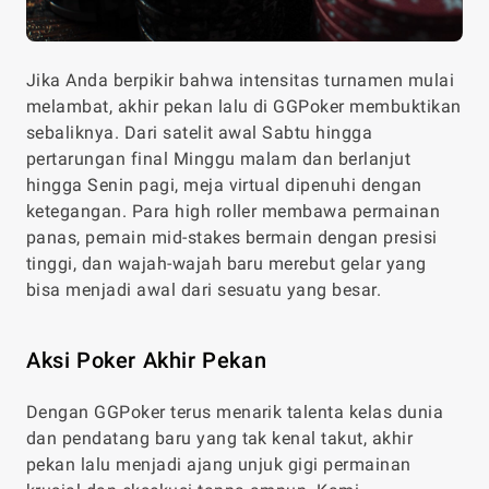
Jika Anda berpikir bahwa intensitas turnamen mulai
melambat, akhir pekan lalu di GGPoker membuktikan
sebaliknya. Dari satelit awal Sabtu hingga
pertarungan final Minggu malam dan berlanjut
hingga Senin pagi, meja virtual dipenuhi dengan
ketegangan. Para high roller membawa permainan
panas, pemain mid-stakes bermain dengan presisi
tinggi, dan wajah-wajah baru merebut gelar yang
bisa menjadi awal dari sesuatu yang besar.
Aksi Poker Akhir Pekan
Dengan GGPoker terus menarik talenta kelas dunia
dan pendatang baru yang tak kenal takut, akhir
pekan lalu menjadi ajang unjuk gigi permainan