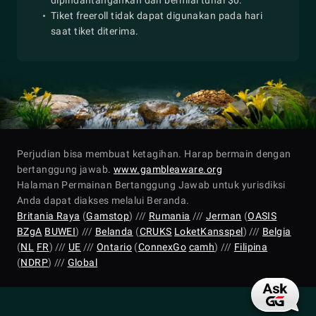
dipindahtangankan dan bernilai tunai $0.
Tiket freeroll tidak dapat digunakan pada hari
saat tiket diterima.
Perjudian bisa membuat ketagihan. Harap bermain dengan
bertanggung jawab.
www.gambleaware.org
Halaman Permainan Bertanggung Jawab untuk yurisdiksi
Anda dapat diakses melalui Beranda.
Britania Raya
(
Gamstop
) ///
Rumania
///
Jerman
(
OASIS
BZgA
BUWEI
) ///
Belanda
(
CRUKS
LoketKansspel
) ///
Belgia
(
NL
FR
) ///
UE
///
Ontario
(
ConnexGo
camh
) ///
Filipina
(
NDRP
) ///
Global