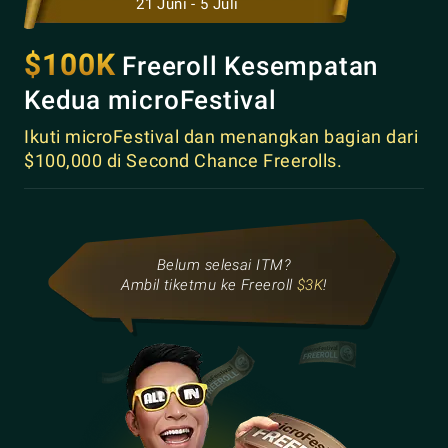
21 Juni - 5 Juli
$100K
Freeroll Kesempatan
Kedua microFestival
Ikuti microFestival dan menangkan bagian dari
$100,000 di Second Chance Freerolls.
Belum selesai ITM?
Ambil tiketmu ke Freeroll
$3K
!