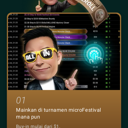
01
Mainkan di turnamen microFestival
mana pun
Buy-in mulai dari $1.