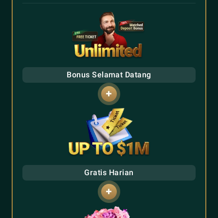
Bonus Selamat Datang
Gratis Harian