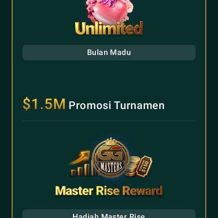
Bulan Madu
$1.5M
Promosi Turnamen
Hadiah Master Rise