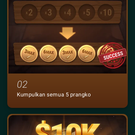
02
Kumpulkan semua 5 prangko