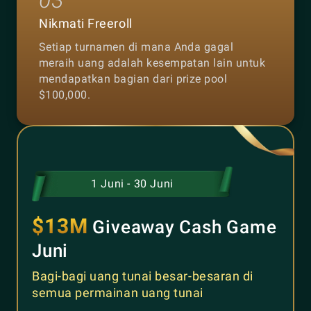
Nikmati Freeroll
Setiap turnamen di mana Anda gagal
meraih uang adalah kesempatan lain untuk
mendapatkan bagian dari prize pool
$100,000.
1 Juni - 30 Juni
$13M
Giveaway Cash Game
Juni
Bagi-bagi uang tunai besar-besaran di
semua permainan uang tunai