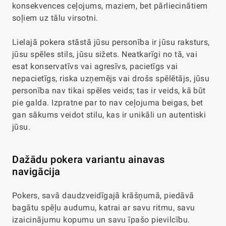
konsekvences ceļojums, maziem, bet pārliecinātiem
soļiem uz tālu virsotni.
Lielajā pokera stāstā jūsu personība ir jūsu raksturs,
jūsu spēles stils, jūsu sižets. Neatkarīgi no tā, vai
esat konservatīvs vai agresīvs, pacietīgs vai
nepacietīgs, riska uzņemējs vai drošs spēlētājs, jūsu
personība nav tikai spēles veids; tas ir veids, kā būt
pie galda. Izpratne par to nav ceļojuma beigas, bet
gan sākums veidot stilu, kas ir unikāli un autentiski
jūsu.
Dažādu pokera variantu ainavas
navigācija
Pokers, savā daudzveidīgajā krāšņumā, piedāvā
bagātu spēļu audumu, katrai ar savu ritmu, savu
izaicinājumu kopumu un savu īpašo pievilcību.