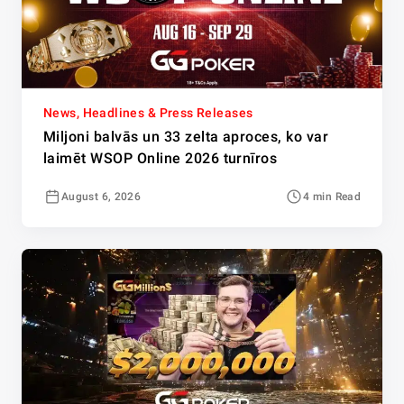
News, Headlines & Press Releases
Miljoni balvās un 33 zelta aproces, ko var
laimēt WSOP Online 2026 turnīros
August 6, 2026
4 min Read