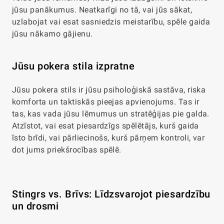
jūsu panākumus. Neatkarīgi no tā, vai jūs sākat,
uzlabojat vai esat sasniedzis meistarību, spēle gaida
jūsu nākamo gājienu.
Jūsu pokera stila izpratne
Jūsu pokera stils ir jūsu psiholoģiskā sastāva, riska
komforta un taktiskās pieejas apvienojums. Tas ir
tas, kas vada jūsu lēmumus un stratēģijas pie galda.
Atzīstot, vai esat piesardzīgs spēlētājs, kurš gaida
īsto brīdi, vai pārliecinošs, kurš pārņem kontroli, var
dot jums priekšrocības spēlē.
Stingrs vs. Brīvs: Līdzsvarojot piesardzību
un drosmi