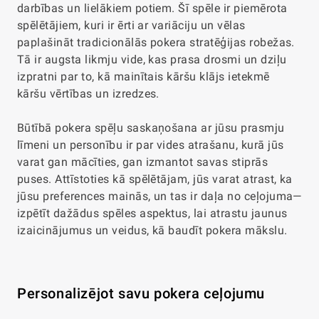
darbības un lielākiem potiem. Šī spēle ir piemērota
spēlētājiem, kuri ir ērti ar variāciju un vēlas
paplašināt tradicionālās pokera stratēģijas robežas.
Tā ir augsta likmju vide, kas prasa drosmi un dziļu
izpratni par to, kā mainītais kāršu klājs ietekmē
kāršu vērtības un izredzes.
Būtībā pokera spēļu saskaņošana ar jūsu prasmju
līmeni un personību ir par vides atrašanu, kurā jūs
varat gan mācīties, gan izmantot savas stiprās
puses. Attīstoties kā spēlētājam, jūs varat atrast, ka
jūsu preferences mainās, un tas ir daļa no ceļojuma—
izpētīt dažādus spēles aspektus, lai atrastu jaunus
izaicinājumus un veidus, kā baudīt pokera mākslu.
Personalizējot savu pokera ceļojumu