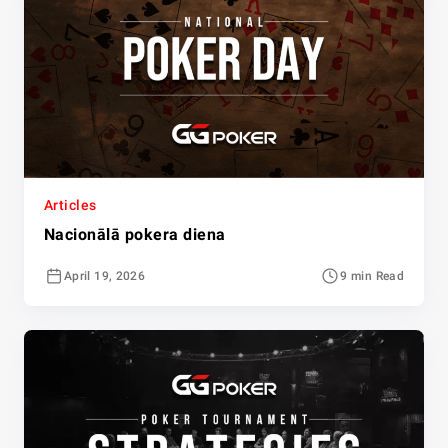
Articles
Nacionālā pokera diena
April 19, 2026
9 min Read