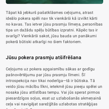
Tāpat kā jebkurš pašatklāsmes ceļojums, atrast
ideālo pokera spēli nav tik vienkārši kā izvilkt kārti
no kavas. Tas ietver jūsu prasmju līmeņa, personības
tipa un dažādu spēļu būtības izpratni. Kāpēc tas ir
svarīgi? Vienkārši sakot, jūsu bauda un panākumi
pokerā būtiski atkarīgi no šiem faktoriem.
Jūsu pokera prasmju atšifrēšana
Ceļojums uz pokera apgaismību sākas ar godīgu
pašnovērtējumu par jūsu prasmju līmeni. Šī
introspekcija nav tikai noderīga—tā ir būtiska. Tā
veido jūsu mācību līkni, ietekmē jūsu pieeju spēlei un
nosaka jūsu attīstības tempu. Vai jūs sperat pirmos
piesardzīgos soļus, esat uz uzlabošanās akmeņainā
ceļa vai navigējat sarežģītās uzlabotas stratēģijas