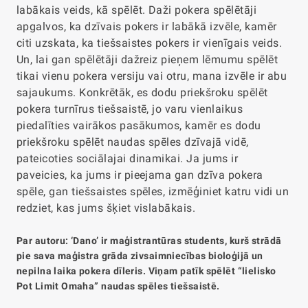
labākais veids, kā spēlēt. Daži pokera spēlētāji
apgalvos, ka dzīvais pokers ir labākā izvēle, kamēr
citi uzskata, ka tiešsaistes pokers ir vienīgais veids.
Un, lai gan spēlētāji dažreiz pieņem lēmumu spēlēt
tikai vienu pokera versiju vai otru, mana izvēle ir abu
sajaukums. Konkrētāk, es dodu priekšroku spēlēt
pokera turnīrus tiešsaistē, jo varu vienlaikus
piedalīties vairākos pasākumos, kamēr es dodu
priekšroku spēlēt naudas spēles dzīvajā vidē,
pateicoties sociālajai dinamikai. Ja jums ir
paveicies, ka jums ir pieejama gan dzīva pokera
spēle, gan tiešsaistes spēles, izmēģiniet katru vidi un
redziet, kas jums šķiet vislabākais.
Par autoru: ‘Dano’ ir maģistrantūras students, kurš strādā
pie sava maģistra grāda zivsaimniecības bioloģijā un
nepilna laika pokera dīleris. Viņam patīk spēlēt “lielisko
Pot Limit Omaha” naudas spēles tiešsaistē.