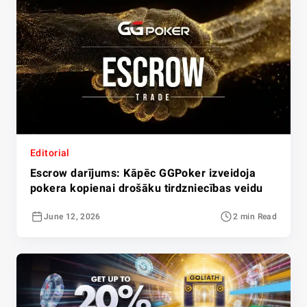
Editorial
Escrow darījums: Kāpēc GGPoker izveidoja
pokera kopienai drošāku tirdzniecības veidu
June 12, 2026
2 min Read