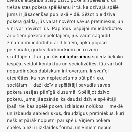
Lielākā atšķirība starp dzīvo pokera spēlēšanu un
tiešsaistes pokera spēlēšanu ir tā, ka dzīvajā spēlē
jums ir jāsacenšas publiskā vidē. Sēžot pie dzīva
pokera galda, jūs varat novērot savus pretiniekus, un
viņi var novērot jūs. Papildus iespējai mijiedarboties
ar citiem pokera spēlētājiem, jūs varat sagaidīt
zināmu mijiedarbību ar dīleriem, apkalpojošo
personālu, grīdas darbiniekiem un reizēm
skatītājiem. Lai gan šīs
mijiedarbības
sniedz lielisku
iespēju veidot kontaktus un socializēties, tās var būt
nogurdinošas dabiskam introvertam. Ir svarīgi
atcerēties, ka nav nepieciešams būt pārlieku
sociālam – daži dzīvie spēlētāji pavadīs savas
pokera sesijas pilnīgā klusumā. Spēlējot dzīvo
pokeru, jums jāapzinās, ka daudzi dzīvie spēlētāji –
īpaši tie, kas spēlē pokeru izklaides nolūkos – meklē
un izbauda sabiedriskus, draudzīgus pretiniekus, kuri
nešķiet pārāk nopietni par spēli. Viņiem pokera
spēles bieži ir izklaides forma, un viņiem nebūs