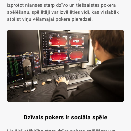
Izprotot nianses starp dzīvo un tiešsaistes pokera
spēlēšanu, spēlētāji var izvēlēties vidi, kas vislabāk
atbilst viņu vēlamajai pokera pieredzei.
Dzīvais pokers ir sociāla spēle