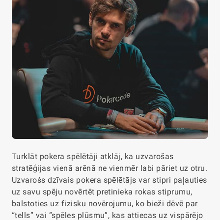
Turklāt pokera spēlētāji atklāj, ka uzvarošas
stratēģijas vienā arēnā ne vienmēr labi pāriet uz otru.
Uzvarošs dzīvais pokera spēlētājs var stipri paļauties
uz savu spēju novērtēt pretinieka rokas stiprumu,
balstoties uz fizisku novērojumu, ko bieži dēvē par
“tells” vai “spēles plūsmu”, kas attiecas uz vispārējo