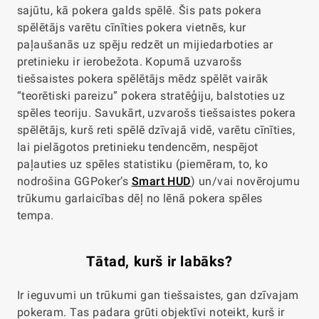
sajūtu, kā pokera galds spēlē. Šis pats pokera
spēlētājs varētu cīnīties pokera vietnēs, kur
paļaušanās uz spēju redzēt un mijiedarboties ar
pretinieku ir ierobežota. Kopumā uzvarošs
tiešsaistes pokera spēlētājs mēdz spēlēt vairāk
“teorētiski pareizu” pokera stratēģiju, balstoties uz
spēles teoriju. Savukārt, uzvarošs tiešsaistes pokera
spēlētājs, kurš reti spēlē dzīvajā vidē, varētu cīnīties,
lai pielāgotos pretinieku tendencēm, nespējot
paļauties uz spēles statistiku (piemēram, to, ko
nodrošina GGPoker’s
Smart HUD
) un/vai novērojumu
trūkumu garlaicības dēļ no lēnā pokera spēles
tempa.
Tātad, kurš ir labāks?
Ir ieguvumi un trūkumi gan tiešsaistes, gan dzīvajam
pokeram. Tas padara grūti objektīvi noteikt, kurš ir