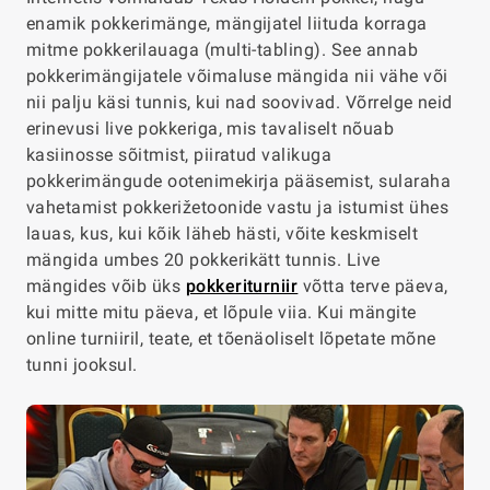
enamik pokkerimänge, mängijatel liituda korraga
mitme pokkerilauaga (multi-tabling). See annab
pokkerimängijatele võimaluse mängida nii vähe või
nii palju käsi tunnis, kui nad soovivad. Võrrelge neid
erinevusi live pokkeriga, mis tavaliselt nõuab
kasiinosse sõitmist, piiratud valikuga
pokkerimängude ootenimekirja pääsemist, sularaha
vahetamist pokkerižetoonide vastu ja istumist ühes
lauas, kus, kui kõik läheb hästi, võite keskmiselt
mängida umbes 20 pokkerikätt tunnis. Live
mängides võib üks
pokkeriturniir
võtta terve päeva,
kui mitte mitu päeva, et lõpule viia. Kui mängite
online turniiril, teate, et tõenäoliselt lõpetate mõne
tunni jooksul.