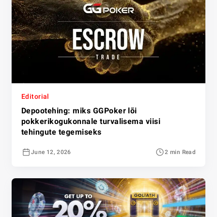
Editorial
Depootehing: miks GGPoker lõi
pokkerikogukonnale turvalisema viisi
tehingute tegemiseks
June 12, 2026
2 min Read