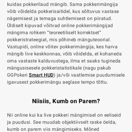
kuidas pokkerilaud mängib. Sama pokkerimängija
võib võidelda pokkerisaitidel, kus sõltuvus vastase
nägemisest ja temaga suhtlemisest on piiratud.
Üldiselt kipuvad võitvad online pokkerimängijad
mängima rohkem “teoreetiliselt korrektset”
pokkeristrateegiat, mis põhineb mänguteoorial.
Vastupidi, online võitev pokkerimängija, kes harva
mängib live keskkonnas, võib võidelda, et kohaneda
oma vastaste kalduvustega, ilma et saaks tugineda
mängusisesele pokkeristatistikale (nagu pakub
GGPokeri
Smart HUD
) ja/või vaatlemise puudumisele
igavusest pokkerimängu aeglase tempo tõttu.
Niisiis, Kumb on Parem?
Nii online kui ka live pokkeri mängimisel on eeliseid
ja puudusi. See muudab objektiivselt raske öelda,
kumb on parem viis mängimiseks. Mõned