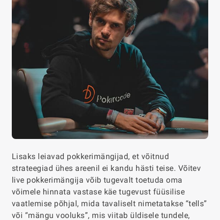
Lisaks leiavad pokkerimängijad, et võitnud
strateegiad ühes areenil ei kandu hästi teise. Võitev
live pokkerimängija võib tugevalt toetuda oma
võimele hinnata vastase käe tugevust füüsilise
vaatlemise põhjal, mida tavaliselt nimetatakse “tells”
või “mängu vooluks”, mis viitab üldisele tundele,