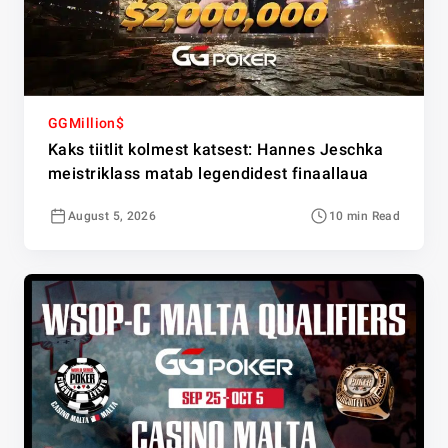
GGMillion$
Kaks tiitlit kolmest katsest: Hannes Jeschka
meistriklass matab legendidest finaallaua
August 5, 2026
10 min Read