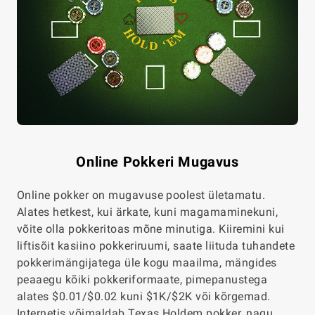
Online Pokkeri Mugavus
Online pokker on mugavuse poolest ületamatu.
Alates hetkest, kui ärkate, kuni magamaminekuni,
võite olla pokkeritoas mõne minutiga. Kiiremini kui
liftisõit kasiino pokkeriruumi, saate liituda tuhandete
pokkerimängijatega üle kogu maailma, mängides
peaaegu kõiki pokkeriformaate, pimepanustega
alates $0.01/$0.02 kuni $1K/$2K või kõrgemad.
Internetis võimaldab Texas Holdem pokker, nagu