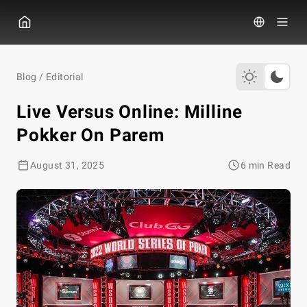
GGPOKER
Blog
/
Editorial
Live Versus Online: Milline
Pokker On Parem
August 31, 2025
6 min Read