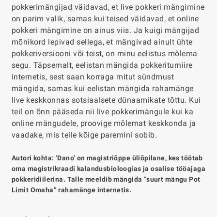
pokkerimängijad väidavad, et live pokkeri mängimine
on parim valik, samas kui teised väidavad, et online
pokkeri mängimine on ainus viis. Ja kuigi mängijad
mõnikord lepivad sellega, et mängivad ainult ühte
pokkeriversiooni või teist, on minu eelistus mõlema
segu. Täpsemalt, eelistan mängida pokkeriturniire
internetis, sest saan korraga mitut sündmust
mängida, samas kui eelistan mängida rahamänge
live keskkonnas sotsiaalsete dünaamikate tõttu. Kui
teil on õnn pääseda nii live pokkerimängule kui ka
online mängudele, proovige mõlemat keskkonda ja
vaadake, mis teile kõige paremini sobib.
Autori kohta: ‘Dano’ on magistriõppe üliõpilane, kes töötab
oma magistrikraadi kalandusbioloogias ja osalise tööajaga
pokkeridiilerina. Talle meeldib mängida “suurt mängu Pot
Limit Omaha” rahamänge internetis.