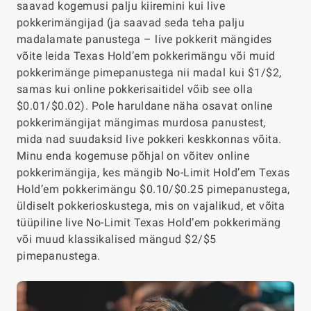
saavad kogemusi palju kiiremini kui live
pokkerimängijad (ja saavad seda teha palju
madalamate panustega – live pokkerit mängides
võite leida Texas Hold’em pokkerimängu või muid
pokkerimänge pimepanustega nii madal kui $1/$2,
samas kui online pokkerisaitidel võib see olla
$0.01/$0.02). Pole haruldane näha osavat online
pokkerimängijat mängimas murdosa panustest,
mida nad suudaksid live pokkeri keskkonnas võita.
Minu enda kogemuse põhjal on võitev online
pokkerimängija, kes mängib No-Limit Hold’em Texas
Hold’em pokkerimängu $0.10/$0.25 pimepanustega,
üldiselt pokkerioskustega, mis on vajalikud, et võita
tüüpiline live No-Limit Texas Hold’em pokkerimäng
või muud klassikalised mängud $2/$5
pimepanustega.