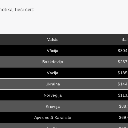
otika, tieši šeit:
Valsts
Bal
Vācija
$304
Baltkrievija
$237
Vācija
$185
Ukraina
$144
Norvēģija
$113
Krievija
$88,
Apvienotā Karaliste
$69,