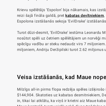
Krievu spēlētājs ‘Espolon’ bija nākamais, kas izst
reizi šajā fināla galdā, pret
kabatas devītniekiem
,
Espolona izstāšanās sekoja ‘EvilDrake’ izstāšanās
Turot dūzi-desmit, ‘EvilDrake’ iestūma Leonardu Ma
nosūtot spēli uz četriem spēlētājiem un norvēģi m
spēcīgu vadību ar steku nedaudz virs 7 miljoniem. 
miljoniem, Andriju Deržipilski turot 2.62 miljonus u
Veisa izstāšanās, kad Maue no
Milzīgs all-in pirms flopa redzēja spēles izšķirošo
$144,904. Skatoties uz kabatas desmitniekiem, Deržip
in, tikai lai atklātu, ka viņš ir krietni aiz Maue k