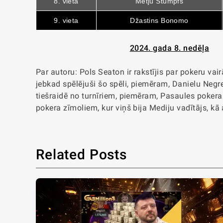
8. vieta
Metjū Stumpfs
9. vieta
Džastins Bonomo
2024. gada 8. nedēļa
Par autoru: Pols Seaton ir rakstījis par pokeru va
jebkad spēlējuši šo spēli, piemēram, Danielu Negr
tiešraidē no turnīriem, piemēram, Pasaules pokera s
pokera zīmoliem, kur viņš bija Mediju vadītājs, kā
Related Posts