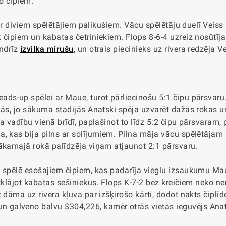
o čipiem.
ar diviem spēlētājiem palikušiem. Vācu spēlētāju duelī Veiss b
 čipiem un kabatas četriniekiem. Flops 8-6-4 uzreiz nosūtīja
andrīz
izvilka mirušu
, un otrais piecinieks uz rivera redzēja V
ds-up spēlei ar Maue, turot pārliecinošu 5:1 čipu pārsvaru
zās, jo sākuma stadijās Anatski spēja uzvarēt dažas rokas u
a vadību vienā brīdī, paplašinot to līdz 5:2 čipu pārsvaram,
, kas bija pilns ar solījumiem. Pilna māja vācu spēlētājam 
nākamajā rokā palīdzēja viņam atjaunot 2:1 pārsvaru.
o spēlē esošajiem čipiem, kas padarīja vieglu izsaukumu Ma
tklājot kabatas sešiniekus. Flops K-7-2 bez kreičiem neko ne
 dāma uz rivera kļuva par izšķirošo kārti, dodot nakts čiplīd
galveno balvu $304,226, kamēr otrās vietas ieguvējs Anat