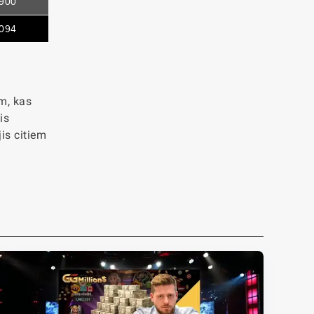
900
094
em, kas
is
is citiem