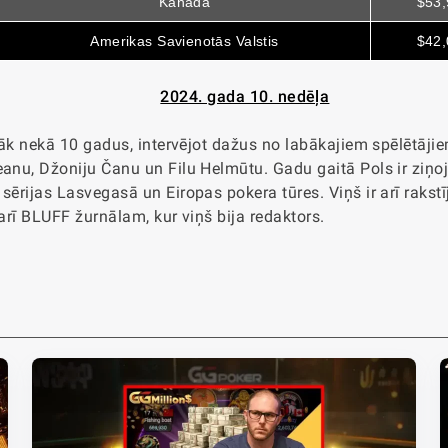
Kanāda
$53,
Amerikas Savienotās Valstis
$42,
2024. gada 10. nedēļa
irāk nekā 10 gadus, intervējot dažus no labākajiem spēlētāji
eanu, Džoniju Čanu un Filu Helmūtu. Gadu gaitā Pols ir ziņoj
ērijas Lasvegasā un Eiropas pokera tūres. Viņš ir arī rakstīj
 arī BLUFF žurnālam, kur viņš bija redaktors.