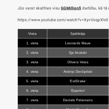
Jūs varat skatīties visu
GGMillion$
darbību, kā tā n
https://www.youtube.com/watch?v=XyvVoqpXls0
Vieta
Spēlētājs
1. vieta
Leonards Maue
2. vieta
Iļja Anatski
3. vieta
Olivers Veiss
4. vieta
Andrijs Deržipilski
5. vieta
‘EvilDrake’
6. vieta
‘Espolon’
7. vieta
Daniels Petersens