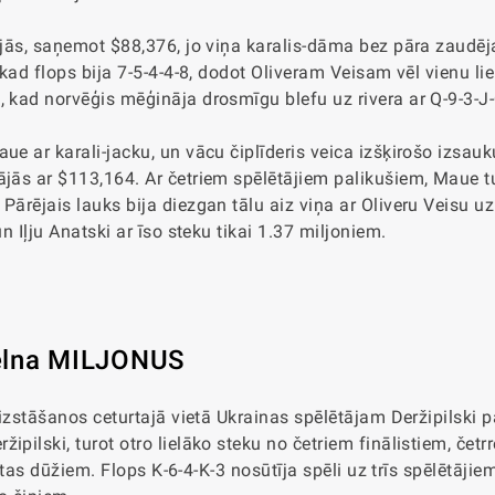
ājās, saņemot $88,376, jo viņa karalis-dāma bez pāra zaudēja
 kad flops bija 7-5-4-4-8, dodot Oliveram Veisam vēl vienu lie
, kad norvēģis mēģināja drosmīgu blefu uz rivera ar Q-9-3-J
ue ar karali-jacku, un vācu čiplīderis veica izšķirošo izsau
ājās ar $113,164. Ar četriem spēlētājiem palikušiem, Maue t
Pārējais lauks bija diezgan tālu aiz viņa ar Oliveru Veisu uz
n Iļju Anatski ar īso steku tikai 1.37 miljoniem.
pelna MILJONUS
 izstāšanos ceturtajā vietā Ukrainas spēlētājam Deržipilski p
ilski, turot otro lielāko steku no četriem finālistiem, četrre
abatas dūžiem. Flops K-6-4-K-3 nosūtīja spēli uz trīs spēlētājie