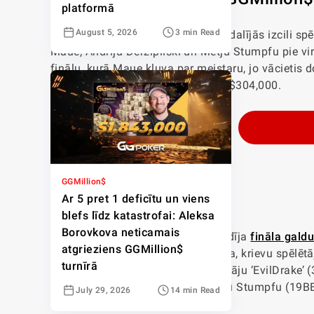
platformā
August 5, 2026
3 min Read
Šīs nedēļas GGMillion$ turnīrā piedalījās izcili sp
Maue, Andriju Deržipilski un Metjū Stumpfu pie vir
finālu, kurā Maue kļuva par meistaru, jo vācietis 
uzvaru, kas bija vērta vairāk nekā $304,000.
GGMillion$
Leonards – līderis
Ar 5 pret 1 deficītu un viens
blefs līdz katastrofai: Aleksa
Borovkova neticamais
Vācu spēlētājs Leonards Maue vadīja
fināla gald
atgrieziens GGMillion$
fināla galdā šajā sezonā. Aiz līdera, krievu spēlētā
turnīrā
Iļju Anatski (38BB), norvēģu spēlētāju ‘EvilDrake’
Džastinu Bonomo (21BB) un Metjū Stumpfu (19BB),
July 29, 2026
14 min Read