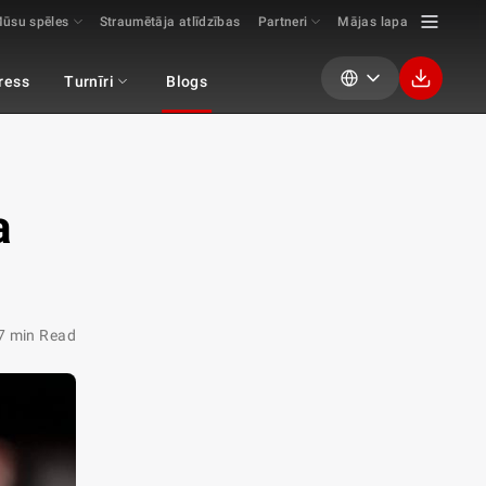
ūsu spēles
Straumētāja atlīdzības
Partneri
Mājas lapa
ress
Turnīri
Blogs
a
7 min Read