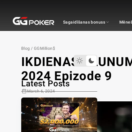
GGPOKER
Sagaidīšanas bonuss
Mēneš
Blog
/
GGMillion$
IKDIENAS JAUNUMI
2024 Epizode 9
Latest Posts
March 6, 2024