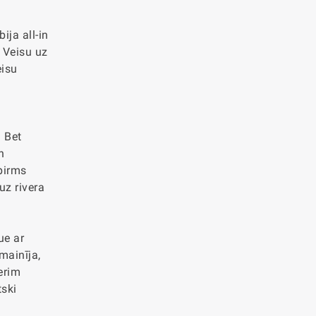
ija all-in
 Veisu uz
eisu
. Bet
n
 pirms
uz rivera
ue ar
mainīja,
erim
ski