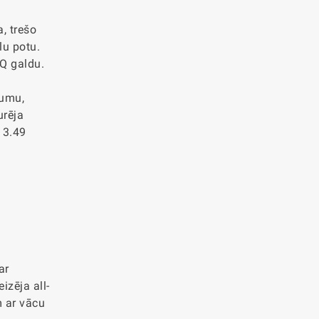
, trešo
lu potu.
-Q galdu.
kumu,
urēja
 3.49
ar
izēja all-
m ar vācu