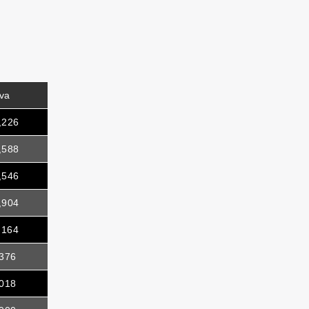
va
,226
,588
,546
,904
,164
376
018