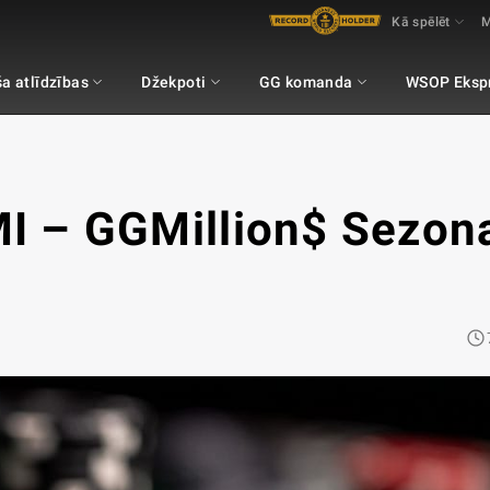
Kā spēlēt
M
a atlīdzības
Džekpoti
GG komanda
WSOP Eksp
 – GGMillion$ Sezon