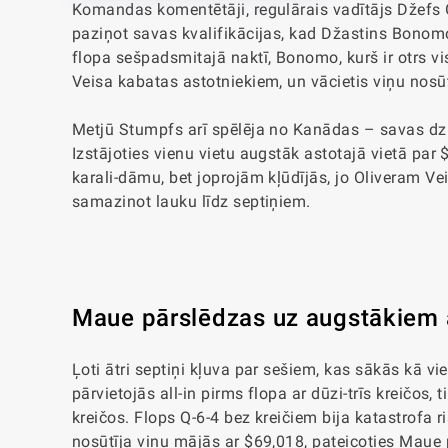
Komandas komentētāji, regulārais vadītājs Džefs
paziņot savas kvalifikācijas, kad Džastins Bonomo
flopa sešpadsmitajā naktī, Bonomo, kurš ir otrs vis
Veisa kabatas astotniekiem, un vācietis viņu nosū
Metjū Stumpfs arī spēlēja no Kanādas – savas dz
Izstājoties vienu vietu augstāk astotajā vietā par
karali-dāmu, bet joprojām kļūdījās, jo Oliveram Veis
samazinot lauku līdz septiņiem.
Maue pārslēdzas uz augstākiem
Ļoti ātri septiņi kļuva par sešiem, kas sākās kā v
pārvietojās all-in pirms flopa ar dūzi-trīs kreičos
kreičos. Flops Q-6-4 bez kreičiem bija katastrofa
nosūtīja viņu mājās ar $69,018, pateicoties Maue 