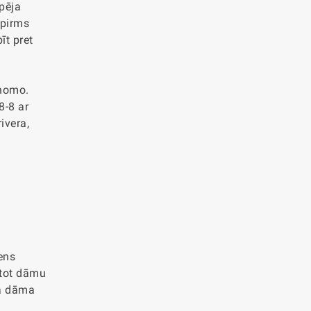
pēja
 pirms
īt pret
onomo.
8-8 ar
ivera,
ens
aitot dāmu
ra dāma