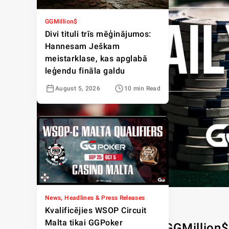
GGMillion$
Divi tituli trīs mēģinājumos:
Hannesam Ješkam
meistarklase, kas apglabā
leģendu fināla galdu
August 5, 2026
10 min Read
News, Headlines & Press Releases
Kvalificējies WSOP Circuit
Malta tikai GGPoker
Leonards Maue uzvar GGMillion$ 