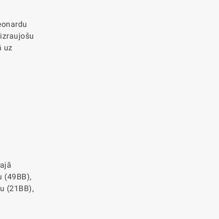
Leonardu
aizraujošu
ā uz
tajā
su (49BB),
nu (21BB),