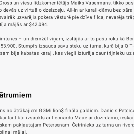
 Gross un viesu līdzkomentētājs Maiks Vasermans, tikko pas
 devās uz virtuālo dzelzceļu. All-in ar karali-dāmu bez pāra
vairāk uzvarējis pokera vēsturē pie dzīva filca, nevarēja trāp
tīja mājās ar $42,094.
imtenes – un diemžēl viņam, izstājās ar to pašu roku kā B
 $53,900, Stumpfs izsauca savu steku uz turna, kurā bija Q-T-
am bija kabatas karaļi, kas viegli izturēja caur trijnieku uz r
 ātrumiem
iens no ātrākajiem GGMillion$ fināla galdiem. Daniels Peters
, tikai lai tiktu izsaukts ar Leonardu Maue ar dūzi-dāmu, iesk
 riskam pakļautajam Petersenam. Četrinieks uz turna un rive
pilnai mājai.