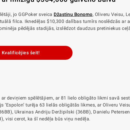
ēlētāji, jo GGPoker sveica
Džastinu Bonomo
, Oliveru Veisu, 
tuālā filca. Iknedēļas $10,300 dalības turnīrs noslēdzās ar 
dominēja pēdējās stadijās, izslēdzot daudzus pretiniekus ceļ
Kvalificējies šeit!
u
ar deviņiem spēlētājiem, ar 81 lielo obligāto likmi savā ses
js ‘Espolon’ turēja 63 lielās obligātās likmes, ar Oliveru Vei
 (36BB), Ukrainas Andriju Deržipilski (36BB), Danielu Peterse
 visi cerot, ka šī nedēļa būs
viņu
nedēļa.