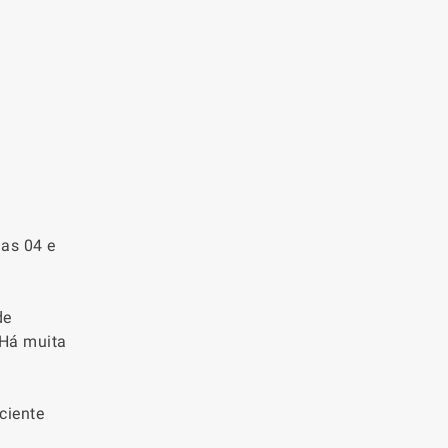
ias 04 e
de
 Há muita
ciente