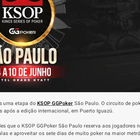
ais uma etapa do
KSOP GGPoker
São Paulo
. O circuito de po
s após a edição internacional, em Puerto Iguazú.
dades que o KSOP GGPoker São Paulo reserva aos jogadores n
las e aproveitar os sete dias de muito poker na maior metr