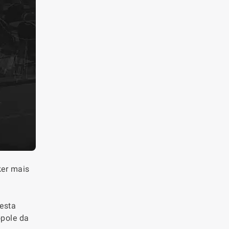
ker mais
esta
ópole da