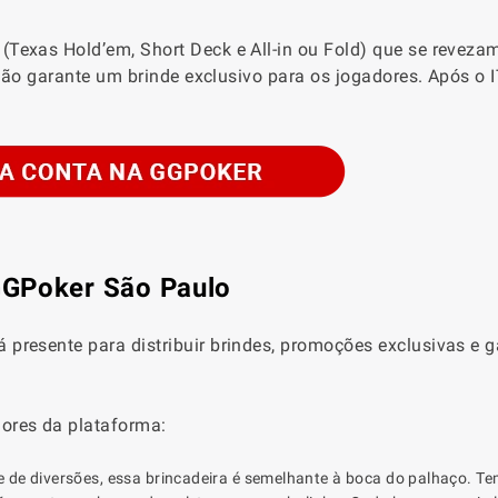
Texas Hold’em, Short Deck e All-in ou Fold) que se reveza
nação garante um brinde exclusivo para os jogadores. Após o 
GGPoker São Paulo
presente para distribuir brindes, promoções exclusivas e g
ores da plataforma:
e de diversões, essa brincadeira é semelhante à boca do palhaço. T