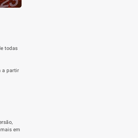
de todas
a partir
ersão,
s mais em