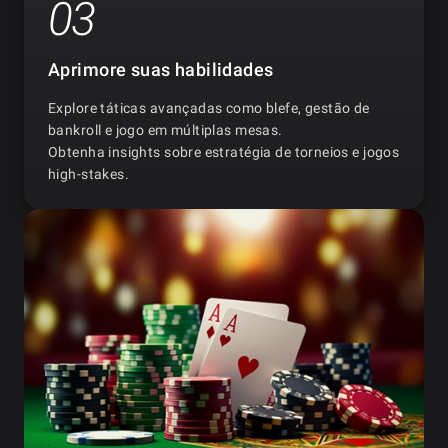
03
Aprimore suas habilidades
Explore táticas avançadas como blefe, gestão de
bankroll e jogo em múltiplas mesas.
Obtenha insights sobre estratégia de torneios e jogos
high-stakes.