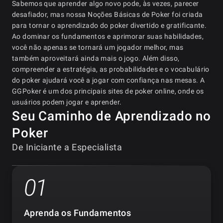
Sabemos que aprender algo novo pode, às vezes, parecer
desafiador, mas nossa Noções Básicas de Poker foi criada
para tornar o aprendizado do poker divertido e gratificante.
Ao dominar os fundamentos e aprimorar suas habilidades,
você não apenas se tornará um jogador melhor, mas
também aproveitará ainda mais o jogo. Além disso,
compreender a estratégia, as probabilidades e o vocabulário
do poker ajudará você a jogar com confiança nas mesas. A
GGPoker é um dos principais sites de poker online, onde os
usuários podem jogar e aprender.
Seu Caminho de Aprendizado no
Poker
De Iniciante a Especialista
01
Aprenda os Fundamentos