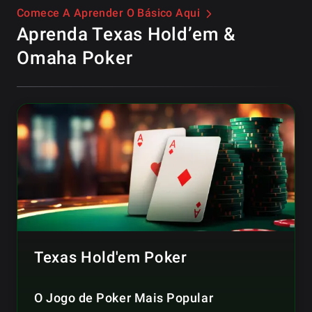
Comece A Aprender O Básico Aqui
Aprenda Texas Hold’em &
Omaha Poker
Texas Hold'em Poker
O Jogo de Poker Mais Popular