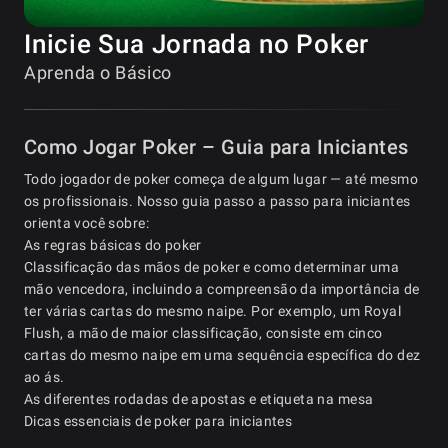
Inicie Sua Jornada no Poker
Aprenda o Básico
Como Jogar Poker – Guia para Iniciantes
Todo jogador de poker começa de algum lugar — até mesmo
os profissionais. Nosso guia passo a passo para iniciantes
orienta você sobre:
As regras básicas do poker
Classificação das mãos de poker e como determinar uma
mão vencedora, incluindo a compreensão da importância de
ter várias cartas do mesmo naipe. Por exemplo, um Royal
Flush, a mão de maior classificação, consiste em cinco
cartas do mesmo naipe em uma sequência específica do dez
ao ás.
As diferentes rodadas de apostas e etiqueta na mesa
Dicas essenciais de poker para iniciantes