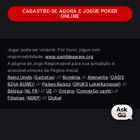
CADASTRE-SE AGORA E JOGUE POKER
ONLINE
Jogar pode ser viciante. Por favor, jogue com
responsabilidade.
www.gambleaware.org
A página de Jogo Responsável para sua jurisdição é
acessível através da Página Inicial.
Reino Unido
(
Gamstop
) ///
Romênia
///
Alemanha
(
OASIS
BZgA
BUWEI
) ///
Países Baixos
(
CRUKS
LoketKansspel
) ///
Bélgica
(
NL
FR
) ///
UE
///
Ontário
(
ConnexGo
camh
) ///
Filipinas
(
NDRP
) ///
Global
© 2026 GGPoker all rights reserved.