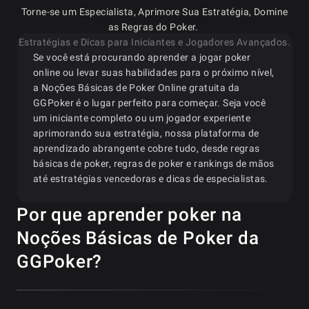
Torne-se um Especialista, Aprimore Sua Estratégia, Domine
as Regras do Poker.
Estratégias e Dicas para Iniciantes e Jogadores Avançados.
Se você está procurando aprender a jogar poker
online ou levar suas habilidades para o próximo nível,
a Noções Básicas de Poker Online gratuita da
GGPoker é o lugar perfeito para começar. Seja você
um iniciante completo ou um jogador experiente
aprimorando sua estratégia, nossa plataforma de
aprendizado abrangente cobre tudo, desde regras
básicas de poker, regras de poker e rankings de mãos
até estratégias vencedoras e dicas de especialistas.
Por que aprender poker na
Noções Básicas de Poker da
GGPoker?