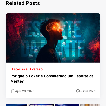
Related Posts
Histórias e Diversão
Por que o Poker é Considerado um Esporte da
Mente?
April 23, 2026
5 min Read