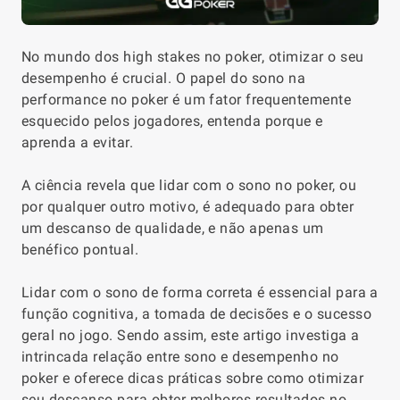
No mundo dos high stakes no poker, otimizar o seu
desempenho é crucial. O papel do sono na
performance no poker é um fator frequentemente
esquecido pelos jogadores, entenda porque e
aprenda a evitar.
A ciência revela que lidar com o sono no poker, ou
por qualquer outro motivo, é adequado para obter
um descanso de qualidade, e não apenas um
benéfico pontual.
Lidar com o sono de forma correta é essencial para a
função cognitiva, a tomada de decisões e o sucesso
geral no jogo. Sendo assim, este artigo investiga a
intrincada relação entre sono e desempenho no
poker e oferece dicas práticas sobre como otimizar
seu descanso para obter melhores resultados no