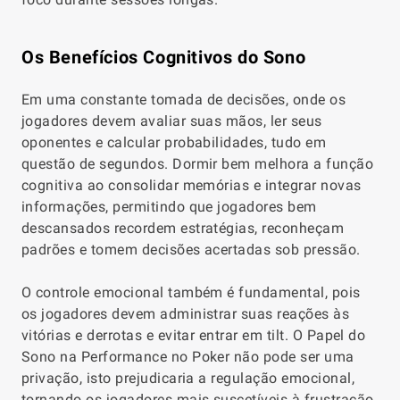
Os Benefícios Cognitivos do Sono
Em uma constante tomada de decisões, onde os
jogadores devem avaliar suas mãos, ler seus
oponentes e calcular probabilidades, tudo em
questão de segundos. Dormir bem melhora a função
cognitiva ao consolidar memórias e integrar novas
informações, permitindo que jogadores bem
descansados ​​recordem estratégias, reconheçam
padrões e tomem decisões acertadas sob pressão.
O controle emocional também é fundamental, pois
os jogadores devem administrar suas reações às
vitórias e derrotas e evitar entrar em tilt. O Papel do
Sono na Performance no Poker não pode ser uma
privação, isto prejudicaria a regulação emocional,
tornando os jogadores mais suscetíveis à frustração