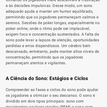
e às decisões impulsivas. Desse modo, um sono
adequado ajuda a manter um humor equilibrado,
permitindo que os jogadores permaneçam calmos e
serenos. Sessões de poker longas, especialmente no
poker online, onde o ritmo pode ser implacável,
exigem foco e concentração sustentados. A falta de
sono pode levar a lapsos de atenção, oportunidades
perdidas e erros dispendiosos. Um cérebro bem
descansado, entretanto, pode manter altos níveis de
concentração, permitindo que os jogadores
permaneçam atentos e vigilantes.
A Ciência do Sono: Estágios e Ciclos
Compreender as fases e ciclos do sono pode ajudar
os jogadores a otimizar o seu descanso. O sono é
dividido em dois tipos principais: sono com
movimentos oculares rápidos (REM) e sono com