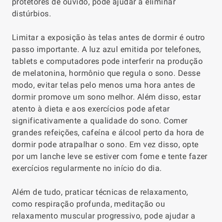
protetores de ouvido, pode ajudar a eliminar
distúrbios.
Limitar a exposição às telas antes de dormir é outro
passo importante. A luz azul emitida por telefones,
tablets e computadores pode interferir na produção
de melatonina, hormônio que regula o sono. Desse
modo, evitar telas pelo menos uma hora antes de
dormir promove um sono melhor. Além disso, estar
atento à dieta e aos exercícios pode afetar
significativamente a qualidade do sono. Comer
grandes refeições, cafeína e álcool perto da hora de
dormir pode atrapalhar o sono. Em vez disso, opte
por um lanche leve se estiver com fome e tente fazer
exercícios regularmente no início do dia.
Além de tudo, praticar técnicas de relaxamento,
como respiração profunda, meditação ou
relaxamento muscular progressivo, pode ajudar a