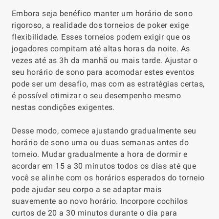
Embora seja benéfico manter um horário de sono
rigoroso, a realidade dos torneios de poker exige
flexibilidade. Esses torneios podem exigir que os
jogadores compitam até altas horas da noite. As
vezes até as 3h da manhã ou mais tarde. Ajustar o
seu horário de sono para acomodar estes eventos
pode ser um desafio, mas com as estratégias certas,
é possível otimizar o seu desempenho mesmo
nestas condições exigentes.
Desse modo, comece ajustando gradualmente seu
horário de sono uma ou duas semanas antes do
torneio. Mudar gradualmente a hora de dormir e
acordar em 15 a 30 minutos todos os dias até que
você se alinhe com os horários esperados do torneio
pode ajudar seu corpo a se adaptar mais
suavemente ao novo horário. Incorpore cochilos
curtos de 20 a 30 minutos durante o dia para