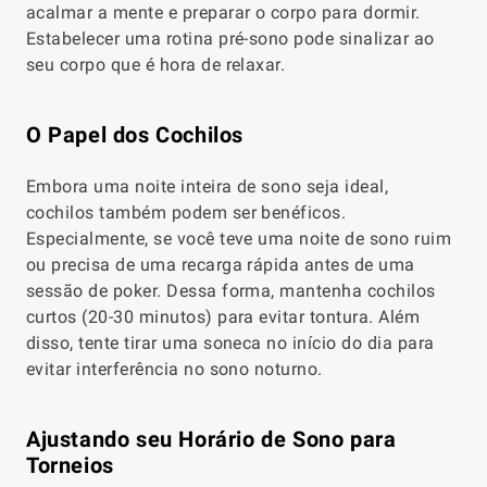
acalmar a mente e preparar o corpo para dormir.
Estabelecer uma rotina pré-sono pode sinalizar ao
seu corpo que é hora de relaxar.
O Papel dos Cochilos
Embora uma noite inteira de sono seja ideal,
cochilos também podem ser benéficos.
Especialmente, se você teve uma noite de sono ruim
ou precisa de uma recarga rápida antes de uma
sessão de poker. Dessa forma, mantenha cochilos
curtos (20-30 minutos) para evitar tontura. Além
disso, tente tirar uma soneca no início do dia para
evitar interferência no sono noturno.
Ajustando seu Horário de Sono para
Torneios