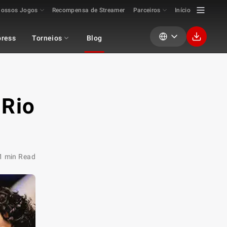
ossos Jogos
Recompensa de Streamer
Parceiros
Início
ress
Torneios
Blog
 Rio
1 min Read