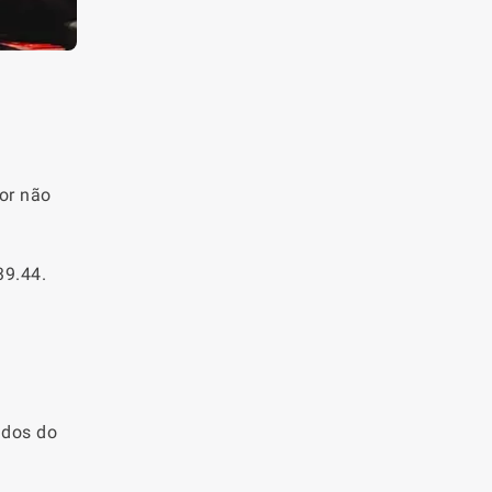
Por não
39.44.
ados do