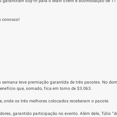
es garantiram buy-in para o Main Event e acomodação de 11
 conosco!
 semana teve premiação garantida de três pacotes. No do
benefício que, somado, fica em torno de $3.063.
e, onde os três melhores colocados receberam o pacote.
res, garantido participação no evento. Além dele, Túlio “d