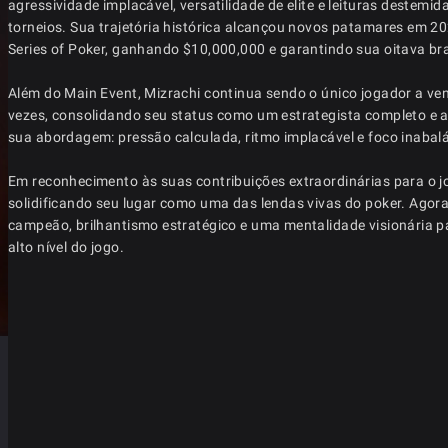
agressividade implacável, versatilidade de elite e leituras destem
torneios. Sua trajetória histórica alcançou novos patamares em 2
Series of Poker, ganhando $10,000,000 e garantindo sua oitava b
Além do Main Event, Mizrachi continua sendo o único jogador a v
vezes, consolidando seu status como um estrategista completo e ad
sua abordagem: pressão calculada, ritmo implacável e foco inabal
Em reconhecimento às suas contribuições extraordinárias para o jo
solidificando seu lugar como uma das lendas vivas do poker. Agora
campeão, brilhantismo estratégico e uma mentalidade visionária p
alto nível do jogo.