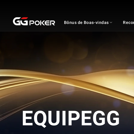
GGPOKER
Bônus de Boas-vindas
Reco
EQUIPEGG