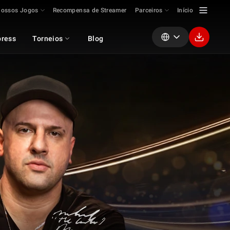
ossos Jogos
Recompensa de Streamer
Parceiros
Início
ress
Torneios
Blog