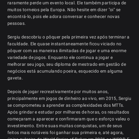
raramente perde um evento local. Ele também participa de
muitos torneios pela Europa. Não hesite em dizer "oi" se
encontrá-lo, pois ele adora conversar e conhecer novas
pessoas.
Sergiu descobriu o pôquer pela primeira vez após terminar a
faculdade. Ele quase instantaneamente ficou viciado no
pôquer com as maneiras ilimitadas de jogar e uma enorme
variedade de jogos. Enquanto ele continua a jogar e
melhorar seu jogo, seu diploma de mestrado em gestão de
negócios está acumulando poeira, esquecido em alguma
gaveta.
Depois de jogar recreativamente por muitos anos,
principalmente em jogos de dinheiro ao vivo, em 2015, Sergiu
se comprometeu a aprender as complexidades dos MTTs.
Após grindar e estudar por milhares de horas, os resultados
começaram a aparecer e confirmaram que o esforço valeu o
investimento. Entre suas muitas conquistas, um de seus
feitos mais notáveis foi ganhar sua primeira e, até agora,