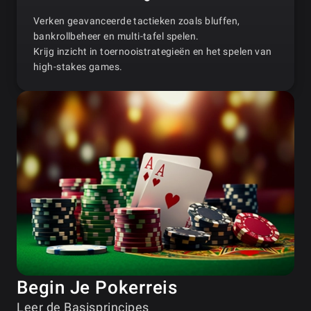
Verken geavanceerde tactieken zoals bluffen,
bankrollbeheer en multi-tafel spelen.
Krijg inzicht in toernooistrategieën en het spelen van
high-stakes games.
Begin Je Pokerreis
Leer de Basisprincipes