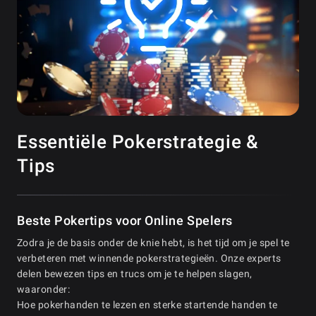
Essentiële Pokerstrategie &
Tips
Beste Pokertips voor Online Spelers
Zodra je de basis onder de knie hebt, is het tijd om je spel te
verbeteren met winnende pokerstrategieën. Onze experts
delen bewezen tips en trucs om je te helpen slagen,
waaronder:
Hoe pokerhanden te lezen en sterke startende handen te