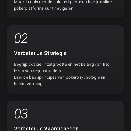
Maak kennis met de pokeretiquette en hoe je online
pokerplatforms kunt navigeren.
02
Verbeter Je Strategie
Begrijp positie, inzetgrootte en het belang van het
lezen van tegenstanders.
Leer de basisprincipes van pokerpsychologie en
besluitvorming.
03
Verbeter Je Vaardigheden