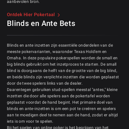
aanbevolen bron.
Ontdek Hier Pokertaal
Blinds en Ante Bets
Blinds en ante inzetten zijn essentiële onderdelen van de
meeste pokervarianten, waaronder Texas Hold'em en
Omaha. In deze populaire pokerspellen worden de small en
big blinds gebruikt om het inzetproces te starten. De small
blind is doorgaans de helft van de grootte van de big blind,
en beide blinds zijn verplichte inzetten die worden geplaatst
door de twee spelers links van de dealer.
Daarentegen gebruiken stud-spellen meestal "antes," kleine
inzetten die door alle spelers aan de pokertafel worden
geplaatst voordat de hand begint. Het primaire doel van
blinds en ante-inzetten is om een pot te creëren en spelers
aan te moedigen deel te nemen aan de hand, zodat er altijd
iets is om voor te spelen.
Bij het spelen van online poker is het begrijpen van het