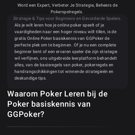
Word een Expert, Verbeter Je Strategie, Beheers de
Pokerspelregels.
Strategie & Tips voor Beginners en Gevorderde Spelers.
Als je wilt leren hoe je online poker speelt of je
vaardigheden naar een hoger niveau wilt tillen, is de
gratis Online Poker basiskennis van GGPoker de
perfecte plek om te beginnen. Of je nu een complete
beginner bent of een ervaren speler die zijn strategie
wil verfijnen, ons uitgebreide leerplatform behandelt
alles, van de basisregels van poker, pokerregels en
handrangschikkingen tot winnende strategieën en
deskundige tips.
Waarom Poker Leren bij de
Poker basiskennis van
GGPoker?