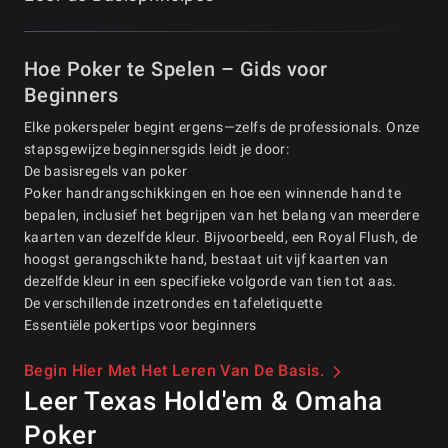
Hoe Poker te Spelen – Gids voor
Beginners
Elke pokerspeler begint ergens—zelfs de professionals. Onze
stapsgewijze beginnersgids leidt je door:
De basisregels van poker
Poker handrangschikkingen en hoe een winnende hand te
bepalen, inclusief het begrijpen van het belang van meerdere
kaarten van dezelfde kleur. Bijvoorbeeld, een Royal Flush, de
hoogst gerangschikte hand, bestaat uit vijf kaarten van
dezelfde kleur in een specifieke volgorde van tien tot aas.
De verschillende inzetrondes en tafeletiquette
Essentiële pokertips voor beginners
Begin Hier Met Het Leren Van De Basis.
Leer Texas Hold'em & Omaha
Poker