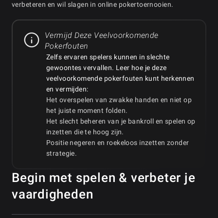
verbeteren en wil slagen in online pokertoernooien.
Vermijd Deze Veelvoorkomende
Pokerfouten
Zelfs ervaren spelers kunnen in slechte
gewoontes vervallen. Leer hoe je deze
veelvoorkomende pokerfouten kunt herkennen
en vermijden:
Het overspelen van zwakke handen en niet op
het juiste moment folden.
Het slecht beheren van je bankroll en spelen op
inzetten die te hoog zijn.
Positie negeren en roekeloos inzetten zonder
strategie.
Begin met spelen & verbeter je
vaardigheden