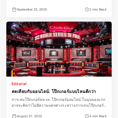
เปิดโอกาสให้ผู้เล่นที่มีเงินทุนจำกัดสามารถเข้าร่วมการ
September 23, 2025
2 min Read
แข่งขันที่มีเงินเดิมพันสูงได้ ช่วงเวลาสำคัญครั้งแรกเกิด
ขึ้นในปี 1983 เมื่อ Tom McEvoy กลายเป็นผู้เล่นคนแรกที่
ชนะ WSOP Main Event หลังจากผ่านการคัดเลือกจากการ
แข่งขันดาวเทียม จากนั้นในปี 2003 Chris Moneymaker
นักบัญชีสมัครเล่นชนะการแข่งขันดาวเทียมออนไลน์ด้วย
เงิน $86 และเปลี่ยนมันเป็นเงินรางวัล $2.5 ล้าน พร้อมกับ
สร้อยข้อมือ WSOP Main Event เรื่องราวของเขาสร้าง
ความตกตะลึงให้กับโลกโป๊กเกอร์และจุดประกายความ
นิยมโป๊กเกอร์ทั่วโลก เล่นใน WSOP แต่ในขณะที่เกม
พัฒนาไปด้วยรูปแบบใหม่และเครื่องมือที่ชาญฉลาด การ
แข่งขันดาวเทียมกลับไม่เปลี่ยนแปลง ยังคงเป็นการ
แข่งขันแบบเข้าเพียงครั้งเดียว มีเส้นทางเดียวเข้าและ
ออก และมีตัวเลือกให้ผู้เล่นน้อยมาก ระบบดาวเทียมส่วน
Editorial
ใหญ่ไม่ใช้งานง่าย ทำให้ผู้เล่นใหม่เข้าใจยากว่ากำลังคัด
สดเทียบกับออนไลน์: โป๊กเกอร์แบบไหนดีกว่า
เลือกเพื่อเข้าร่วมการแข่งขันใด หรืออยู่ห่างจากเป้าหมาย
กี่ขั้นตอน เมื่อพวกเขาชนะที่นั่งแล้ว ผู้เล่นจะถูกล็อกใน
การเล่นโป๊กเกอร์สด vs. โป๊กเกอร์ออนไลน์ ในมุมมองแรก
โครงสร้างที่เข้มงวดโดยไม่มีความยืดหยุ่น การแข่งขัน
อาจจะคิดว่าไม่มีความแตกต่างระหว่างการเล่นโป๊กเกอร์
ดาวเทียมต้องการแรงกระตุ้นใหม่ ต้องการระบบที่ช่วยให้ผู้
ออนไลน์หรือที่คาสิโน เพราะโป๊กเกอร์ก็คือโป๊กเกอร์ไม่ว่า
เล่นสามารถเข้าร่วมได้ตามเงื่อนไขของตัวเอง WSOP
August 31, 2025
4 min Read
จะเล่นที่ไหนก็ตาม แม้ว่า กฎพื้นฐานของ Texas Hold’em