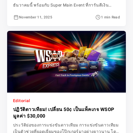
ธันวาคมนี้ พร้อมกับ Super Main Event ที่การันตีเงิน
รางวัล $60 ล้าน เมื่อปีที่แล้ว Super Main Event ได้สร้าง
November 11, 2025
1 min Read
เศรษฐีหลายล้านทันที โดยแชมป์เปี้ยน Yinan Zhou ออก
จากพาราไดซ์พร้อมเงิน $6 ล้าน ในขณะที่ Marcelo Aziz
เปลี่ยน Continental Freeroll ให้กลายเป็นอันดับสองที่มี
มูลค่า $4.6 ล้าน คว้าสิทธิ์สู่พาราไดซ์ ปีนี้อาจเป็นตาคุณ
หรือเปล่า? ถ้าคุณพร้อมที่จะลองเสี่ยงโชค วิธีที่ดีที่สุดใน
การไปถึงที่นั่นคือผ่าน GGPoker’s $30K WSOP Paradise
Package ในแพ็คเกจมีอะไรบ้าง? แพ็คเกจ $30K ถูก
ออกแบบมาเพื่อดูแลทุกอย่างให้คุณ เพื่อที่คุณจะได้โฟกัส
กับการเล่นโป๊กเกอร์ของคุณอย่างเต็มที่ คุณจะได้รับ:
$26,000 สิทธิ์เข้าร่วม Super Main Event (Day 1A, 10
ธันวาคม) 9 […]
Editorial
ปฏิวัติดาวเทียม! เปลี่ยน 50¢ เป็นแพ็คเกจ WSOP
มูลค่า $30,000
ประวัติย่อของการแข่งขันดาวเทียม การแข่งขันดาวเทียม
เป็นตัวช่วยที่ยอดเยี่ยมของโป๊กเกอร์มาอย่างยาวนาน โดย