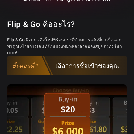
Flip & Go คืออะไร?
Flip & Go คือแนวคิดใหม่ที่ร้อนแรงที่ข้ามการเล่นที่น่าเบื่อและ
พาคุณเข้าสู่การเล่นที่ร้อนแรงทันทีหลังจากฟองสบู่ของทัวร์นา
เมนต์
เลือกการซื้อเข้าของคุณ
ขั้นตอนที่ 1