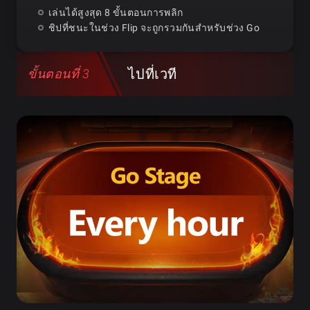
เล่นได้สูงสุด 8 ขั้นตอนการพลิก
ชิปที่ชนะในช่วง Flip จะถูกรวมกันสำหรับช่วง Go
ไปที่เวที
ขั้นตอนที่ 3