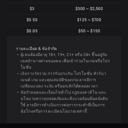
$3
$300 ~ $2,500
$0.50
$125 ~ $700
$0.05
$50 ~ $150
รายละเอียด & ข้อจำกัด
ผู้เล่นต้องมีอายุ 18+, 19+, 21+ หรือ 24+ ขึ้นอยู่กับ
เขตอำนาจศาลของตน เพื่อเข้าร่วมในเกมหรือโปร
โมชั่น
เงินรางวัลรวม การรับประกัน โปรโมชั่น ทัวร์นา
เมนต์ เกม และคุณสมบัติของเกม อาจมีการ
เปลี่ยนแปลง ระงับ หรือยกเลิกได้ตลอดเวลา
ข้อกำหนดและเงื่อนไขทั่วไป กฎของคาสิโน และ
นโยบายความปลอดภัยและสิ่งแวดล้อมมีผลบังคับ
ใช้ อาจมีการดำเนินการต่อการกระทำที่เป็นการ
ฉ้อโกงหรือการละเมิดนโยบายเหล่านี้