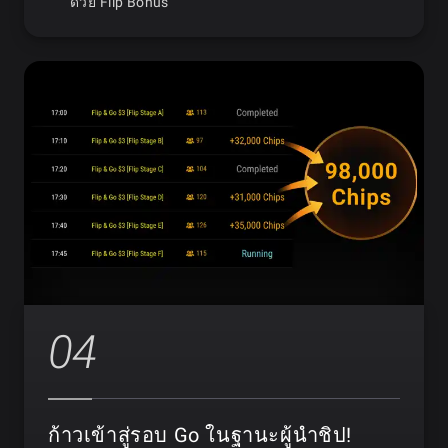
ด้วย Flip Bonus
04
ก้าวเข้าสู่รอบ Go ในฐานะผู้นำชิป!