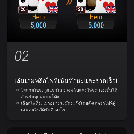
02
เล่นเกมพลิกไพ่ที่เน้นทักษะและรวดเร็ว!
ไพ่สามใบจะถูกแจกในช่วงฟลิปและไพ่จะมองเห็นได้
สำหรับทุกคนบนโต๊ะ
เลือกไพ่ที่จะเผาอย่างระมัดระวังโดยสังเกตว่าไพ่ที่ผู้
เล่นคนอื่นได้รับคืออะไร