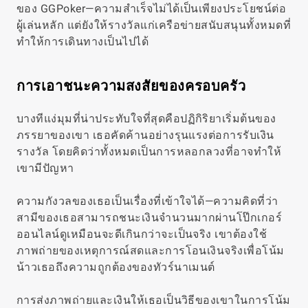
ของ GGPoker—ความสำเร็จไม่ได้เป็นเพียงประโยชน์ต่อ
ผู้เล่นหลัก แต่ยังให้รางวัลแก่เครือข่ายสนับสนุนทั้งหมดที่
ทำให้การเดินทางเป็นไปได้
การเอาชนะความสงสัยของครอบครัว
บางทีแง่มุมที่น่าประทับใจที่สุดคือปฏิกิริยาเริ่มต้นของ
ภรรยาของเขา เธอคัดค้านอย่างรุนแรงต่อการรับเงิน
รางวัล โดยคิดว่าทั้งหมดเป็นการหลอกลวงที่อาจทำให้
เขามีปัญหา
ความกังวลของเธอเป็นเรื่องที่เข้าใจได้—ความคิดที่ว่า
สามีของเธอสามารถชนะเงินจำนวนมากผ่านโป๊กเกอร์
ออนไลน์ดูเหมือนจะดีเกินกว่าจะเป็นจริง เขาต้องใช้
ภาพถ่ายของเหตุการณ์สดและการโอนเงินจริงเพื่อโน้ม
น้าวเธอถึงความถูกต้องของทัวร์นาเมนต์
การส่งภาพถ่ายและเงินให้เธอเป็นวิธีของเขาในการโน้ม