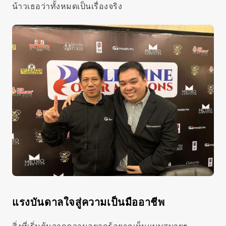
น้าวเธอว่าทั้งหมดเป็นเรื่องจริง
แรงบันดาลใจสู่ความเป็นมืออาชีพ