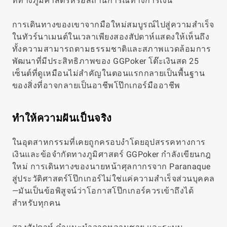
ที่ทางภูมิศาสตร์หรือสถานการณ์ทางการเงิน
การเดินทางของเขาจากมือใหม่สมบูรณ์ไปสู่ความสำเร็จ
ในทัวร์นาเมนต์ในเวลาเพียงสองสัปดาห์แสดงให้เห็นถึง
ทั้งความสามารถตามธรรมชาติและสภาพแวดล้อมการ
พัฒนาที่มีประสิทธิภาพของ GGPoker โต๊ะเงินสด 25
เซ็นต์ที่ดูเหมือนไม่สำคัญในตอนแรกกลายเป็นพื้นฐาน
ของสิ่งที่อาจกลายเป็นอาชีพโป๊กเกอร์มืออาชีพ
ทำให้ความฝันเป็นจริง
ในอุตสาหกรรมที่เคยถูกครอบงำโดยอุปสรรคทางการ
เงินและข้อจำกัดทางภูมิศาสตร์ GGPoker กำลังเขียนกฎ
ใหม่ การเดินทางของนายหน้าศุลกากรจาก Paranaque
สู่ประวัติศาสตร์โป๊กเกอร์ไม่ใช่แค่ความสำเร็จส่วนบุคคล
—มันเป็นข้อพิสูจน์ว่าโอกาสโป๊กเกอร์ควรเข้าถึงได้
สำหรับทุกคน