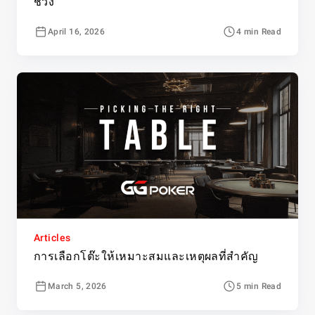
ช่วง
April 16, 2026
4 min Read
Articles
การเลือกโต๊ะให้เหมาะสมและเหตุผลที่สำคัญ
March 5, 2026
5 min Read