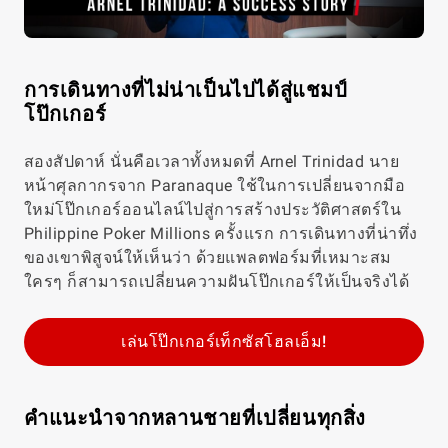
การเดินทางที่ไม่น่าเป็นไปได้สู่แชมป์
โป๊กเกอร์
สองสัปดาห์ นั่นคือเวลาทั้งหมดที่ Arnel Trinidad นาย
หน้าศุลกากรจาก Paranaque ใช้ในการเปลี่ยนจากมือ
ใหม่โป๊กเกอร์ออนไลน์ไปสู่การสร้างประวัติศาสตร์ใน
Philippine Poker Millions ครั้งแรก การเดินทางที่น่าทึ่ง
ของเขาพิสูจน์ให้เห็นว่า ด้วยแพลตฟอร์มที่เหมาะสม
ใครๆ ก็สามารถเปลี่ยนความฝันโป๊กเกอร์ให้เป็นจริงได้
เล่นโป๊กเกอร์เท็กซัสโฮลเอ็ม!
คำแนะนำจากหลานชายที่เปลี่ยนทุกสิ่ง