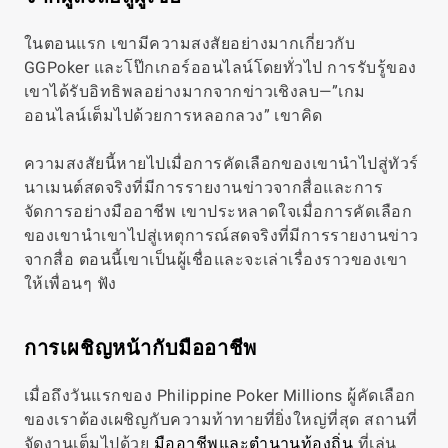
ในตอนแรก เขามีความสงสัยอย่างมากเกี่ยวกับ
GGPoker และโป๊กเกอร์ออนไลน์โดยทั่วไป การรับรู้ของ
เขาได้รับอิทธิพลอย่างมากจากข่าวเชิงลบ—”เกม
ออนไลน์เต็มไปด้วยการหลอกลวง” เขาคิด
ความสงสัยนี้หายไปเมื่อการคัดเลือกของเขานำไปสู่ทัวร์
นาเมนต์สดจริงที่มีการรายงานข่าวจากสื่อและการ
จัดการอย่างมืออาชีพ เขาประหลาดใจเมื่อการคัดเลือก
ของเขานำเขาไปสู่เหตุการณ์สดจริงที่มีการรายงานข่าว
จากสื่อ ตอนนี้เขาเป็นผู้เชื่อและจะเล่าเรื่องราวของเขา
ให้เพื่อนๆ ฟัง
การเผชิญหน้ากับมืออาชีพ
เมื่อถึงวันแรกของ Philippine Poker Millions ผู้คัดเลือก
ของเราต้องเผชิญกับความท้าทายที่ยิ่งใหญ่ที่สุด สถานที่
จัดงานเต็มไปด้วย
มืออาชีพและตำนานท้องถิ่น
ที่เล่น