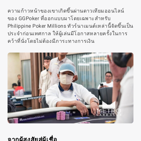
ความก้าวหน้าของเขาเกิดขึ้นผ่านดาวเทียมออนไลน์
ของ GGPoker ที่ออกแบบมาโดยเฉพาะสำหรับ
Philippine Poker Millions ทัวร์นาเมนต์เหล่านี้จัดขึ้นเป็น
ประจำก่อนเทศกาล ให้ผู้เล่นมีโอกาสหลายครั้งในการ
คว้าที่นั่งโดยไม่ต้องมีภาระทางการเงิน
จากผู้สงสัยสู่ผู้เชื่อ