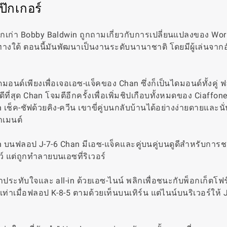
๊กเกอร์
โลกเก่า Bobby Baldwin ถูกถามเกี่ยวกับการเปลี่ยนแปลงของ Wor
่นทางใต้ ตอนนี้มันพัฒนาเป็นงานระดับนานาชาติ โดยมีผู้เล่นจาก
อนด์เพียงเพื่อเจอเอซ-แจ็คของ Chan ซึ่งก็เป็นไดมอนด์ทั้งคู่ ฟ
ที่สุด Chan โจมตีอีกครั้งเพื่อเพิ่มชิปเกือบทั้งหมดของ Ciaffone 
เช็ค-ชัฟด้วยคิง-ควีน เขาขี่คู่บนกลับบ้านได้อย่างง่ายดายและน
าเมนต์
-in บนฟลอป J-7-6 Chan มีเอซ-แจ็คและคู่บนคู่บนดูดีสำหรับการ
ว์ แต่ถูกทำลายบนเอซที่ริเวอร์
าประทับใจและ all-in ด้วยเอซ-ไนน์ พลิกเพื่อชนะกับพ็อกเก็ตโฟ
ท่าเมื่อฟลอป K-8-5 ตามด้วยเท็นบนเทิร์น แต่ไนน์บนริเวอร์ให้