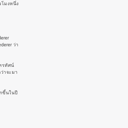
วโมงหนึ่ง
derer
derer ว่า
ทรทัศน์
ดว่าจะมา
ขึ้นในปี