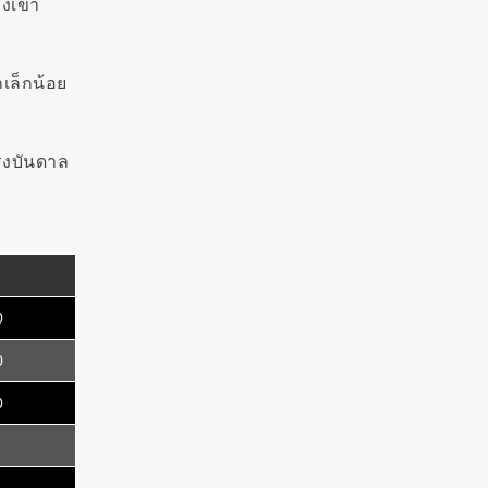
องเขา
าเล็กน้อย
แรงบันดาล
0
0
0