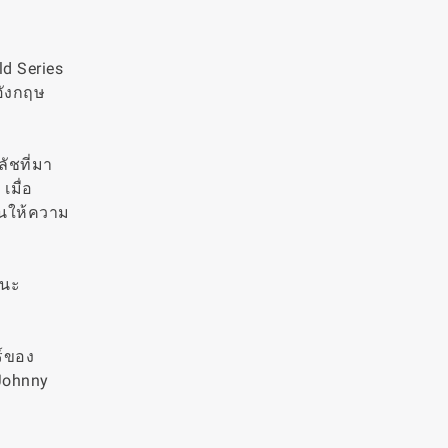
ld Series
อังกฤษ
ลัชที่มา
เมื่อ
ั่นให้ความ
ชนะ
ร์ของ
 Johnny