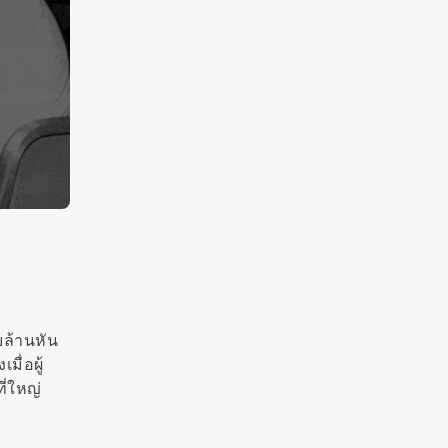
บล้านหัน
มื่อผู้
ี่ใหญ่