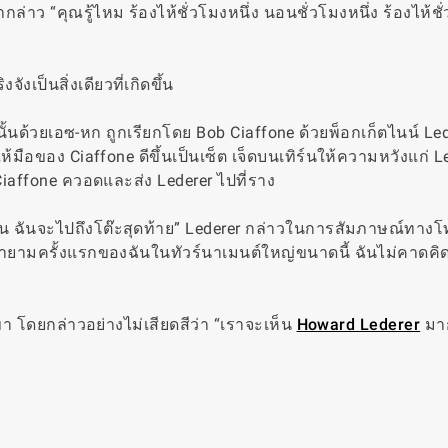
าว “คุณรู้ไหม ร้องไห้ชั่วโมงหนึ่ง นอนชั่วโมงหนึ่ง ร้องไห้ชั่
ังเป็นสิ่งเดียวที่เกิดขึ้น
ั้นด้วยเอซ-หก ถูกเรียกโดย Bob Ciaffone ด้วยพ็อกเก็ตไนน์ Le
มือของ Ciaffone ดีขึ้นเป็นเซ็ต เจ็ดบนเทิร์นให้ความหวังแก่ Le
 Ciaffone ควอดและส่ง Lederer ไปที่ราง
ัน ฉันจะไปถึงโต๊ะสุดท้าย” Lederer กล่าวในการสัมภาษณ์ทางโ
ายามครั้งแรกของฉันในทัวร์นาเมนต์ใหญ่ขนาดนี้ ฉันไม่คาดคิ
า โดยกล่าวอย่างไม่เสียดสีว่า “เราจะเห็น
Howard Lederer
มาก