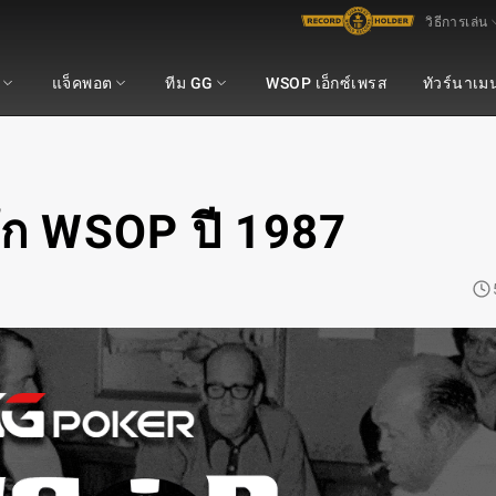
วิธีการเล่น
แจ็คพอต
ทีม GG
WSOP เอ็กซ์เพรส
ทัวร์นาเม
ัก WSOP ปี 1987