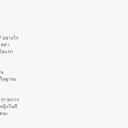
7 อย่างไร
ูลค่า
อมือแรก
ิน
ขาในฐานะ
n (รายการ
หญิงในปี
าชนะ