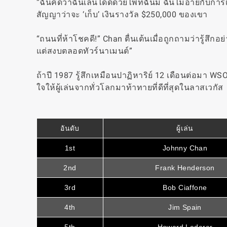
“ฉันคิดว่าฉันเล่นได้ดีด้วยไพ่ที่ฉันมี ฉันไม่อายกั
สัญญาว่าจะ ‘เก็บ’ เงินรางวัล $250,000 ของเขา
“ถนนที่ห้าโชคดี!” Chan ตื่นเต้นเมื่อถูกถามว่ารู้สึกอย
แต่สงบตลอดทัวร์นาเมนต์”
ถ้าปี 1987 รู้สึกเหมือนปาฏิหาริย์ 12 เดือนต่อมา 
ใจให้ผู้เล่นจากทั่วโลกมาท้าทายที่ดีที่สุดในลาสเวกัส
อันดับ
ผู้เล่น
1st
Johnny Chan
2nd
Frank Henderson
3rd
Bob Ciaffone
4th
Jim Spain
5th
Howard Lederer