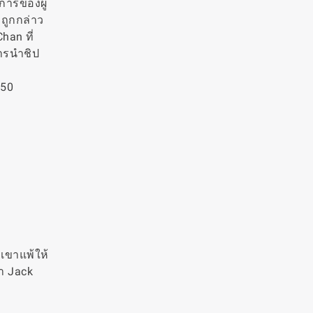
าการของผู้
 ถูกกล่าว
han ที่
การนำชิป
750
เขาแพ้ให้
่า Jack