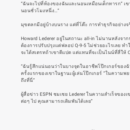
“ฉันจะไปที่ห้องของฉันและนอนเหมือนเด็กทารก” เขากล่
นอนชั่วโมงหนึ่ง…”
มุขตลกมีอยู่บ้างบนราง แต่ที่โต๊ะ การทำธุรกิจอย่างจริงจ
Howard Lederer อยู่ในสถานะ all-in ไม่นานหลังจากน
ต้องการปรับปรุงแต่ฟลอป Q-9-5 ไม่ช่วยอะไรเลย ทำให้
จะได้สเตรทถ้าเขาตีแปด แต่แทนที่จะเป็นไนน์ที่สี่ให้
“ฉันรู้สึกแน่นอนว่าในบางจุดในอาชีพโป๊กเกอร์ของฉ
ครั้งแรกของเขาในฐานะผู้เล่นโป๊กเกอร์ “ในความพย
ถึงที่นี่”
ผู้สื่อข่าว ESPN ชมเชย Lederer ในความสำเร็จของเข
ต่อๆ ไป คุณสามารถเดิมพันได้เลย”