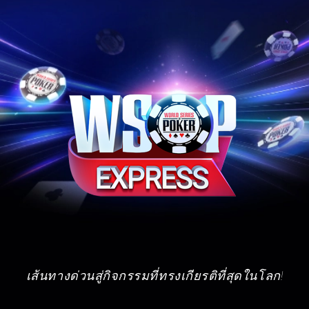
จีจีโป๊กเกอร์
เส้นทางด่วนสู่กิจกรรมที่ทรงเกียรติที่สุดในโลก!