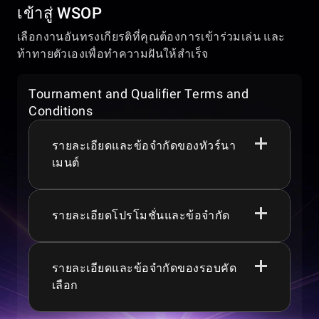
เข้าสู่ WSOP
เลือกงานอันทรงเกียรติที่คุณต้องการเข้าร่วมเล่น และ
ท้าทายตัวเองเพื่อทำความฝันให้สำเร็จ
Tournament and Qualifier Terms and
Conditions
รายละเอียดและข้อจำกัดของทัวร์นา
เมนต์
รายละเอียดโปรโมชั่นและข้อจำกัด
ผู้เล่นต้องมีอายุ 18+, 19+, 21+ หรือ 24+ ขึ้นอยู่
กับเขตอำนาจศาลของตน เพื่อเข้าร่วมในเกม
หรือโปรโมชั่น
เงินรางวัลรวม การรับประกัน โปรโมชั่น ทัวร์
รายละเอียดและข้อจำกัดของรอบคัด
WSOP Express ดำเนินการทุกวันตั้งแต่เวลา
นาเมนต์ เกม และคุณสมบัติของเกม อาจมีการ
เลือก
00:00:00 ถึง 23:59:59 (UTC -8).
เปลี่ยนแปลง ระงับ หรือยกเลิกได้ตลอดเวลา
หากเริ่มต้นรอบไพ่ก่อนเวลา 00:00 (UTC-
ข้อกำหนดและเงื่อนไขทั่วไป กฎของคาสิโน