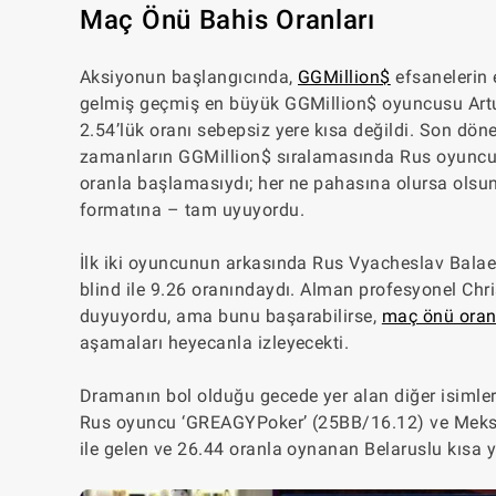
Maç Önü Bahis Oranları
Aksiyonun başlangıcında,
GGMillion$
efsanelerin 
gelmiş geçmiş en büyük GGMillion$ oyuncusu Artur
2.54’lük oranı sebepsiz yere kısa değildi. Son dön
zamanların GGMillion$ sıralamasında Rus oyuncun
oranla başlamasıydı; her ne pahasına olursa olsun
formatına – tam uyuyordu.
İlk iki oyuncunun arkasında Rus Vyacheslav Bala
blind ile 9.26 oranındaydı. Alman profesyonel Chr
duyuyordu, ama bunu başarabilirse,
maç önü oran
aşamaları heyecanla izleyecekti.
Dramanın bol olduğu gecede yer alan diğer isimle
Rus oyuncu ‘GREAGYPoker’ (25BB/16.12) ve Meksik
ile gelen ve 26.44 oranla oynanan Belaruslu kısa