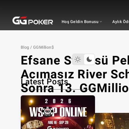
GGPOKER
Hoş Geldin Bonusu
Aylık Öd
Blog
/
GGMillion$
Efsane Statüsü Pek
Acımasız River Sch
Latest Posts
Sonra 13. GGMillio
May 6, 2026