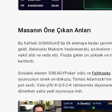
Masanın Öne Çıkan Anları
Bu haftaki GGMillion$’da ilk elemeye kadar çevrim
geldi. Belaruslu Maksim Vaskresenski, as-kralının
nakit aldı ve veda etti. Floşta gelen on yüksek ve n
kartlardı.
Sıradaki elenen ‘GREAGYPoker’ oldu ve
fishhooks
oyuncunun sinek on-dokuzu, Tamas Adamszki’nin val
pot vardı. Vale çifti K-Q-5-2-K tahtasında dayanar
dönerken saha yedi oyuncuya indi.