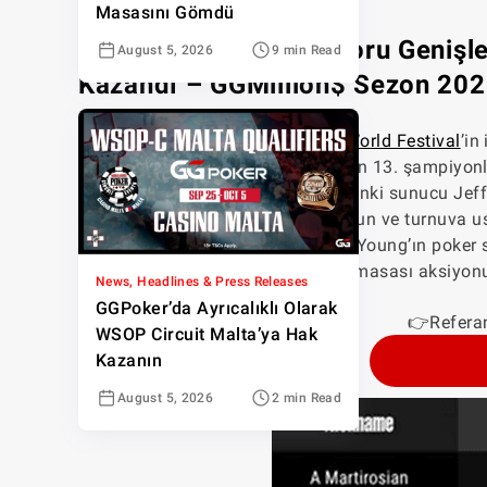
Masasını Gömdü
Artur Martirosian Rekoru Genişl
August 5, 2026
9 min Read
Kazandı – GGMillion$ Sezon 20
Bu haftaki GGMillion$ finali,
GG World Festival
’in
geçti. Özellikle, formatta rekor kıran 13
.
şampiyonlu
Heyecanlı final boyunca, her zamanki sunucu Jef
sunucusu ve uzun yılların nakit oyun ve turnuva us
$6.8 milyonun üzerinde kazançla, Young’ın poker se
zafer için mücadele ederken final masası aksiyonu
News, Headlines & Press Releases
GGPoker’da Ayrıcalıklı Olarak
👉Refera
WSOP Circuit Malta’ya Hak
Kazanın
August 5, 2026
2 min Read