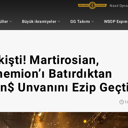
Nasıl Oyna
üller
Büyük ikramiyeler
GG Takımı
WSOP Expre
işti! Martirosian,
emion’ı Batırdıktan
n$ Unvanını Ezip Geçti
1