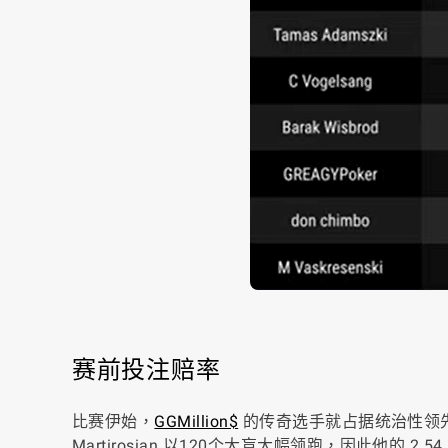
赛前投注赔率
比赛伊始，
GGMillion$
的传奇选手就占据统治性领先。俄
Martirosian 以120个大盲大幅领跑，因此他的