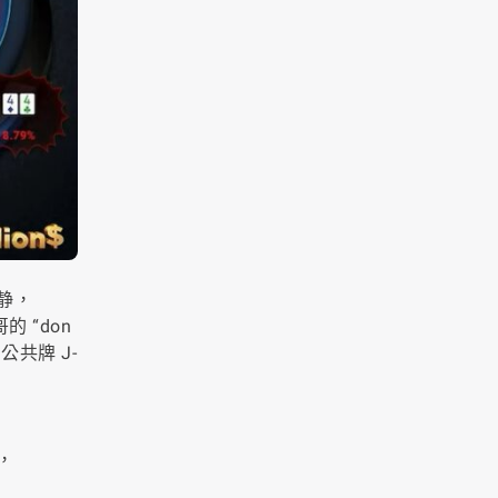
浪静，
 “don
，公共牌 J-
，