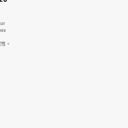
ur
ss
赏性。