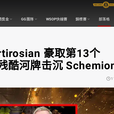
積獎金
GG團隊
WSOP快線賽
錦標賽
部落格
rosian 豪取第13个
军，残酷河牌击沉 Schemio
1