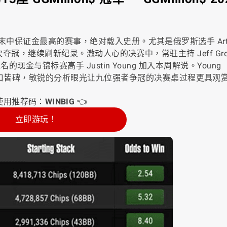
末中保证金最高的赛事，绝对载入史册。尤其是俄罗斯选手 Art
次
夺冠，继续刷新纪录。激动人心的决赛中，常驻主持 Jeff Gro
现金与锦标赛高手 Justin Young 加入本周解说。Young
望有口皆碑，敏锐的分析眼光让九位强者争冠的决赛桌过程更具观
使用推荐码：
WINBIG
👈
立即游玩！