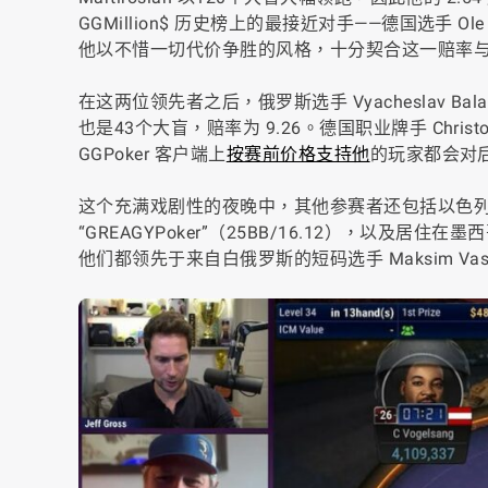
GGMillion$ 历史榜上的最接近对手——德国选手 Ole 
他以不惜一切代价争胜的风格，十分契合这一赔率与 GGM
在这两位领先者之后，俄罗斯选手 Vyacheslav Balae
也是43个大盲，赔率为 9.26。德国职业牌手 Christ
GGPoker 客户端上
按赛前价格支持他
的玩家都会对
这个充满戏剧性的夜晚中，其他参赛者还包括以色列的 GGMil
“GREAGYPoker”（25BB/16.12），以及居住在墨西哥的
他们都领先于来自白俄罗斯的短码选手 Maksim Vaskr