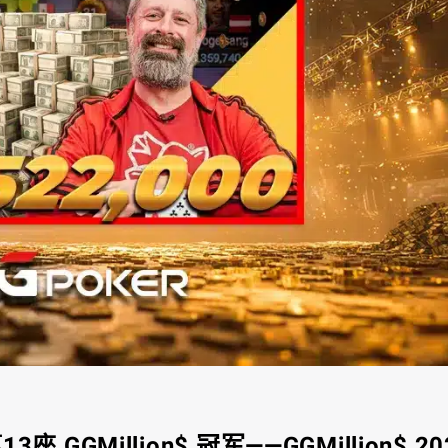
3座 GGMillion$ 冠军——GGMillion$ 20