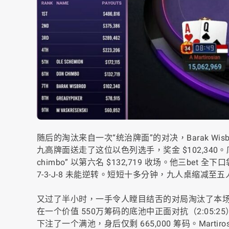
随后的淘汰来自一次“统治牌面”的对决，Barak Wisbrod 
九高牌面送走了这位以色列选手，奖金 $102,34
chimbo” 以第六名 $132,719 收场。他三bet 全下口
7-3-J-8 未能逆转。短短十多分钟，九人桌缩减至五
又过了半小时，一手令人瞠目结舌的对局淘汰了本场赛事中最强的选
在一个价值 550万筹码的底池中正面对抗（
2:05:25
下注了一个满池，身后仅剩 665,000 筹码。Martir