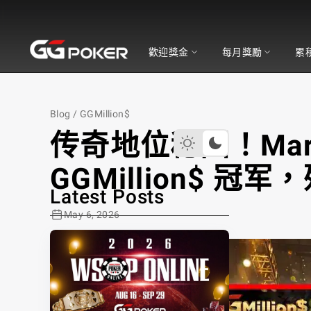
GGPoker
歡迎獎金
每月獎勵
累
Blog
/
GGMillion$
传奇地位稳固！Marti
GGMillion$ 冠
Latest Posts
May 6, 2026