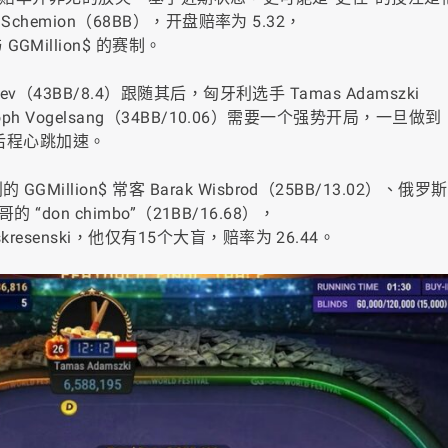
Schemion（68BB），开盘赔率为 5.32，
illion$ 的赛制。
v（43BB/8.4）跟随其后，匈牙利选手 Tamas Adamszki
oph Vogelsang（34BB/10.06）需要一个强势开局，一旦做
后程心跳加速。
lion$ 常客 Barak Wisbrod（25BB/13.02）、俄罗
 “don chimbo”（21BB/16.68），
esenski，他仅有15个大盲，赔率为 26.44。