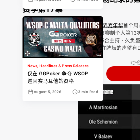
赛季第17集
本周的 GGMillion$ 决赛，是
GG 世界嘉年华
首个周
Martirosian，他以 $486,816 收获该赛制个人第13
邀请了热门播客
Table 1 Podcast
联合主持、久负盛名的
线下锦标赛赢取超过 $6.8百万，他在牌坛的声
👉
News, Headlines & Press Releases
仅在 GGPoker 争夺 WSOP
巡回赛马耳他站资格
August 5, 2026
3 min Read