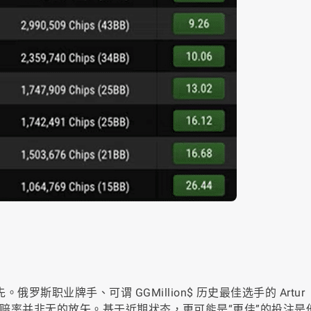
罗斯职业牌手、可谓 GGMillion$ 历史最佳选手的 Artur
 2.54 赔率并非无的放矢。基于近期状态，更可能是“更佳”的投注是