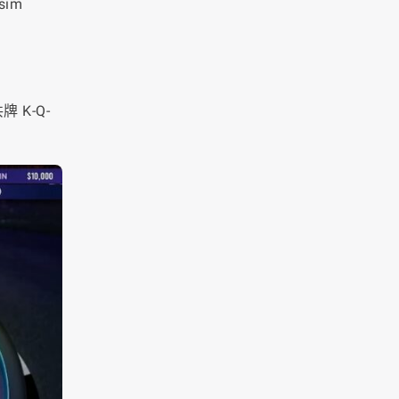
im
。
 K-Q-