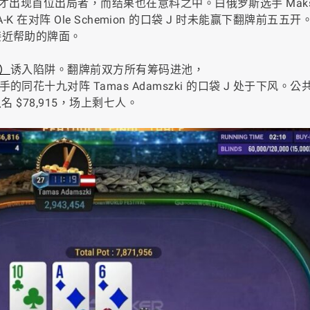
小时才出现首位出局者，而结果也在意料之中。白俄罗斯选手 Maks
 A-K 在对阵 Ole Schemion 的口袋 J 时未能赢下翻牌前五五开
接近帮助的牌面。
J）
诱入陷阱。翻牌前双方所有筹码进池，
十九对阵 Tamas Adamszki 的口袋 J 处于下风。公共牌
第八名 $78,915，场上剩七人。