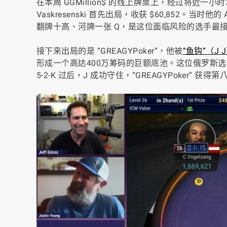
在本周 GGMillion$ 的线上牌桌上，经过将近一
Vaskresenski 首先出局，收获 $60,852。当时他的
翻牌十高、河牌一张 Q，是这位面临风险的选手最
接下来出局的是 “GREAGYPoker”，他被
“鱼钩”（J 
形成一个高达400万筹码的巨额底池。这位俄罗斯选手的同花
5-2-K 过后，J 成功守住，“GREAGYPoker” 获得