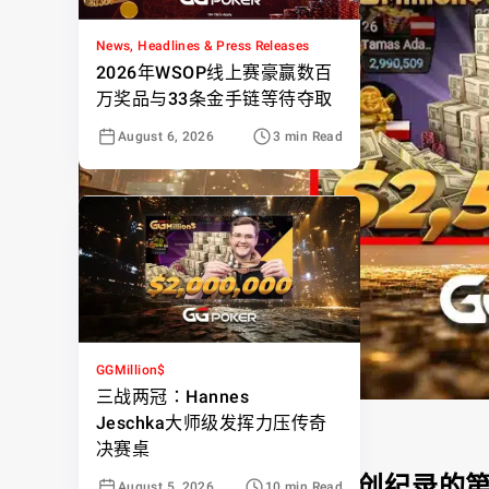
News, Headlines & Press Releases
2026年WSOP线上赛豪赢数百
万奖品与33条金手链等待夺取
August 6, 2026
3 min Read
GGMillion$
三战两冠：Hannes
Jeschka大师级发挥力压传奇
决赛桌
Artur Martirosian 夺得创纪录的第1
August 5, 2026
10 min Read