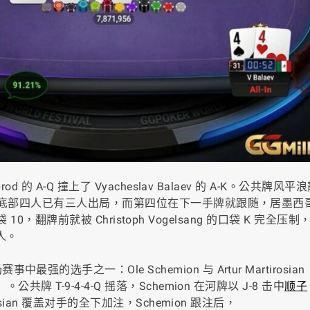
的 A-Q 撞上了 Vyacheslav Balaev 的 A-K。公共牌风平
0。底部四人已有三人出局，而第四位在下一手牌就跟随，居墨西哥的
袋 10，翻牌前就被 Christoph Vogelsang 的口袋 K 完全压制
人。
手之一：Ole Schemion 与 Artur Martirosian
）。公共牌 T-9-4-4-Q 摇落，Schemion 在河牌以 J-8 击中
顺子
osian 覆盖对手的全下加注，Schemion 跟注后，