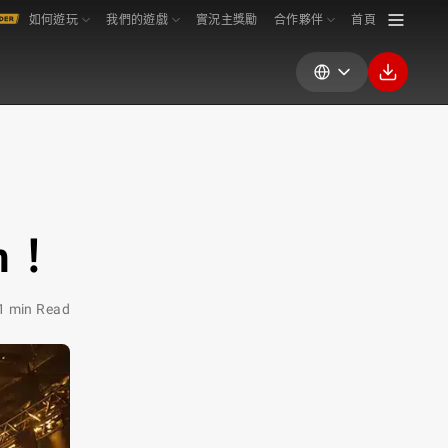
如何遊玩
我們的遊戲
實況主獎勵
合作夥伴
首頁
n！
1 min Read