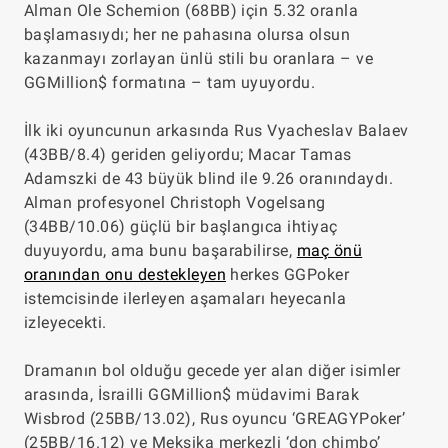
Alman Ole Schemion (68BB) için 5.32 oranla
başlamasıydı; her ne pahasına olursa olsun
kazanmayı zorlayan ünlü stili bu oranlara – ve
GGMillion$ formatına – tam uyuyordu.
İlk iki oyuncunun arkasında Rus Vyacheslav Balaev
(43BB/8.4) geriden geliyordu; Macar Tamas
Adamszki de 43 büyük blind ile 9.26 oranındaydı.
Alman profesyonel Christoph Vogelsang
(34BB/10.06) güçlü bir başlangıca ihtiyaç
duyuyordu, ama bunu başarabilirse,
maç önü
oranından onu destekleyen
herkes GGPoker
istemcisinde ilerleyen aşamaları heyecanla
izleyecekti.
Dramanın bol olduğu gecede yer alan diğer isimler
arasında, İsrailli GGMillion$ müdavimi Barak
Wisbrod (25BB/13.02), Rus oyuncu ‘GREAGYPoker’
(25BB/16.12) ve Meksika merkezli ‘don chimbo’