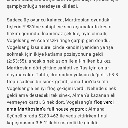
şampiyonluğu neredeyse kilitledi.
Sadece üç oyuncu kalınca, Martirosian oyundaki
fişlerin %83’üne sahipti ve son aşamalarda kesin
hakim göründü. İnanılmaz şekilde, öyle olmadı;
Vogelsang ve Adamszki ringe çarpıp geri döndü.
Vogelsang kısa süre içinde kendini yeniden yarışa
sokmak için ikiye katlama pozisyonuna geldi
(
2:53:55
), ancak sinek as-on ile all-in iken bu kez
Martirosian dört çiftine sahipti ve Rus için onlar
dayanacaktı. Tahta, dramadan yoksun değildi. J-8-8
flopu sadece bir sinek getirdi, ama turn’daki altı
Vogelsang’a en iyi floş çekişini verdi. Nehirde sinek
geldi ama destedeki tek sinek, Alman’a kazanan eli
vermeyen karttı. Sinek dört, Vogelsang’a
floş verdi
ama Martirosian’a full house yaptırdı
; Almana
üçüncü sırada $289,462 ile veda ettirirken final
kapışmasına 3.5:1’lik bir üstünlükle gidildi.