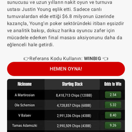
sunucusu ve uzun yılların nakit oyun ve turnuva
ustası Justin Young eşlik etti. Sadece canlı
turnuvalardan elde ettiği $6.8 milyonun üzerinde
kazançla, Young’ın poker sektöründeki itibarı eşsizdir
ve analitik bakışı, dokuz harika oyuncu zafer için
mücadele ederken final masası aksiyonunu daha da
eğlenceli hale getirdi.
👉Referans Kodu Kullanın:
WINBIG
👈
HEMEN OYNA!