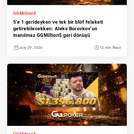
GGMillion$
5’e 1 gerideyken ve tek bir blöf felaketi
getirebilecekken: Aleks Borovkov’un
inanılmaz GGMillion$ geri dönüşü
July 29, 2026
12 min Read