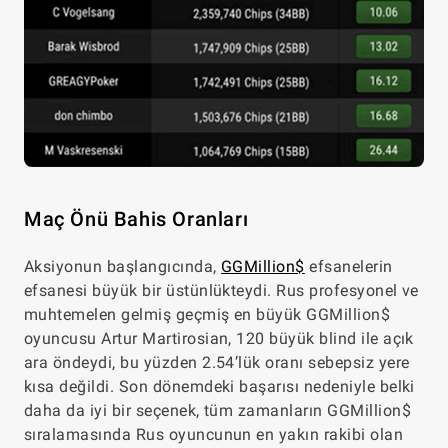
Maç Önü Bahis Oranları
Aksiyonun başlangıcında,
GGMillion$
efsanelerin
efsanesi büyük bir üstünlükteydi. Rus profesyonel ve
muhtemelen gelmiş geçmiş en büyük GGMillion$
oyuncusu Artur Martirosian, 120 büyük blind ile açık
ara öndeydi, bu yüzden 2.54’lük oranı sebepsiz yere
kısa değildi. Son dönemdeki başarısı nedeniyle belki
daha da iyi bir seçenek, tüm zamanların GGMillion$
sıralamasında Rus oyuncunun en yakın rakibi olan