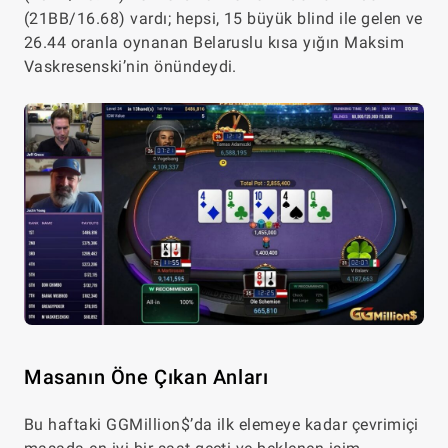
(21BB/16.68) vardı; hepsi, 15 büyük blind ile gelen ve
26.44 oranla oynanan Belaruslu kısa yığın Maksim
Vaskresenski’nin önündeydi.
Masanın Öne Çıkan Anları
Bu haftaki GGMillion$’da ilk elemeye kadar çevrimiçi