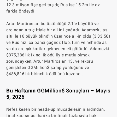
12.3 milyon fişe geri taşıdı; Rus ise 15.2m ile az
farkla öndeydi.
Artur Martirosian bu üstünlüğü 2:1’e büyüttü ve
ardından altı çiftiyle bir all-in’i çağırdı. Adamszki, as-
altı ile 16 büyük blind’in üzerinde all-in oldu (
3:33:50
)
ve Rus hızlıca bahsi çağırdı; flop, turn ve nehirde as
ya da ardışık kartlar gelmeden eli götürdü. Adamszki
$375,386’lık ikincilik ödülüyle mutlu olmak
zorundayken, Artur Martirosian 13
.
ve rekoru
genişleten GGMillion$ şampiyonluğunu ve
$486,816’lık birincilik ödülünü kazandı.
Bu Haftanın G
GMillion$ Sonuçları – Mayıs
5
,
2026
Nefes kesen bir heads-up mücadelesinin ardından,
final kapışması harika bir finali fazlasıyla hak