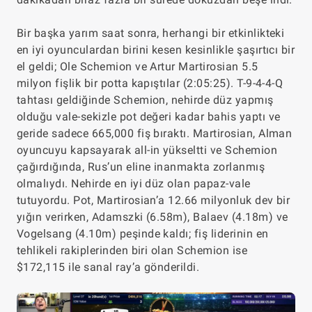
Bir başka yarım saat sonra, herhangi bir etkinlikteki
en iyi oyunculardan birini kesen kesinlikle şaşırtıcı bir
el geldi; Ole Schemion ve Artur Martirosian 5.5
milyon fişlik bir potta kapıştılar (
2:05:25
). T-9-4-4-Q
tahtası geldiğinde Schemion, nehirde düz yapmış
olduğu vale-sekizle pot değeri kadar bahis yaptı ve
geride sadece 665,000 fiş bıraktı. Martirosian, Alman
oyuncuyu kapsayarak all-in yükseltti ve Schemion
çağırdığında, Rus’un eline inanmakta zorlanmış
olmalıydı. Nehirde en iyi düz olan papaz-vale
tutuyordu. Pot, Martirosian’a 12.66 milyonluk dev bir
yığın verirken, Adamszki (6.58m), Balaev (4.18m) ve
Vogelsang (4.10m) peşinde kaldı; fiş liderinin en
tehlikeli rakiplerinden biri olan Schemion ise
$172,115 ile sanal ray’a gönderildi.