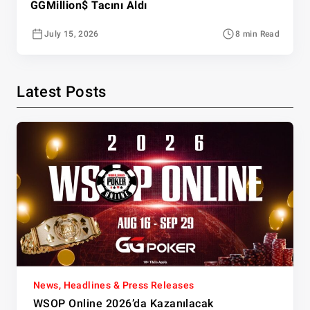
GGMillion$ Tacını Aldı
July 15, 2026
8 min Read
Latest Posts
News, Headlines & Press Releases
WSOP Online 2026’da Kazanılacak