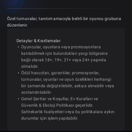
Özel turnuvalar, tanıtım amacıyla belirli bir oyuncu grubuna
düzenlenir.
Detaylar & Kısıtlamalar
Oyuncular, oyunlara veya promosyonlara
katılabilmek için bulundukları yargı bölgesine
bağlı olarak 18+, 19+, 21+ veya 24+ yaşında
olmalıdır.
Ödül havuzları, garantiler, promosyonlar,
turnuvalar, oyunlar ve oyun özellikleri herhangi
bir zamanda değiştirilebilir, askıya alınabilir veya
sonlandırılabilir.
Genel Şartlar ve Koşullar, Ev Kuralları ve
Güvenlik & Ekoloji Politikası geçerlidir.
Sahtekarlık faaliyetleri veya bu politikalara aykırı
durumlar için işlem yapılabilir.