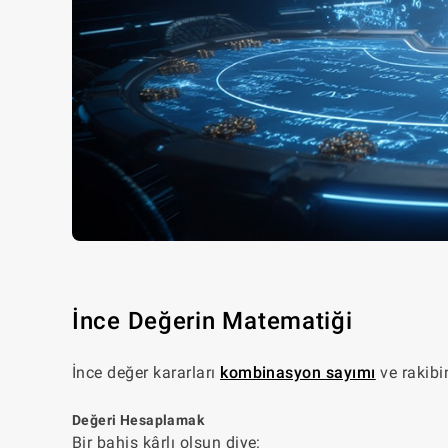
İnce Değerin Matematiği
İnce değer kararları
kombinasyon sayımı
ve rakibi
Değeri Hesaplamak
Bir bahis kârlı olsun diye: