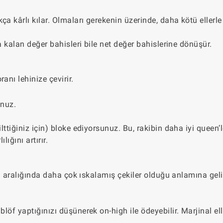
a kârlı kılar. Olmaları gerekenin üzerinde, daha kötü ellerle 
da kalan değer bahisleri bile net değer bahislerine dönüşür.
anı lehinize çevirir.
nuz.
lttiğiniz için) bloke ediyorsunuz. Bu, rakibin daha iyi queen’
lığını artırır.
zin aralığında daha çok ıskalamış çekiler olduğu anlamına geli
löf yaptığınızı düşünerek on-high ile ödeyebilir. Marjinal ell