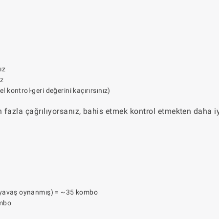
ız
iz
 kontrol-geri değerini kaçırırsınız)
 fazla çağrılıyorsanız, bahis etmek kontrol etmekten daha iy
5 (yavaş oynanmış) = ~35 kombo
ombo