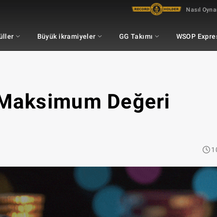
Nasıl Oyna
üller
Büyük ikramiyeler
GG Takımı
WSOP Expre
 Maksimum Değeri
1