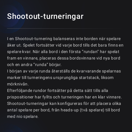
Shootout-turneringar
I en Shootout-turnering balanseras inte borden när spelare
åker ut. Spelet fortsätter vid varje bord tills det bara finns en
spelare kvar. När alla bord i den första ”rundan” har spelat
fram en vinnare, placeras dessa bordsvinnare vid nya bord
och en andra ”runda” börjar.
I början av varje runda återställs de kvarvarande spelarnas
marker till turneringens ursprungliga startstack, liksom
mörknivån.
Efterföljande rundor fortsätter på detta sätt tills alla
prispositioner har fyllts och turneringen har en klar vinnare.
Shootout-turneringar kan konfigureras för att placera olika
antal spelare per bord, från heads-up (två spelare) till bord
med nio spelare.