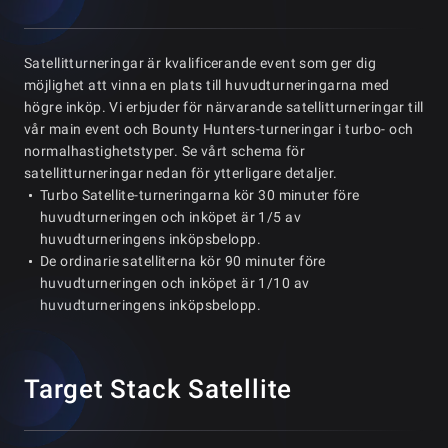
Satellitturneringar är kvalificerande event som ger dig
möjlighet att vinna en plats till huvudturneringarna med
högre inköp. Vi erbjuder för närvarande satellitturneringar till
vår main event och Bounty Hunters-turneringar i turbo- och
normalhastighetstyper. Se vårt schema för
satellitturneringar nedan för ytterligare detaljer.
Turbo Satellite-turneringarna kör 30 minuter före
huvudturneringen och inköpet är 1/5 av
huvudturneringens inköpsbelopp.
De ordinarie satelliterna kör 90 minuter före
huvudturneringen och inköpet är 1/10 av
huvudturneringens inköpsbelopp.
Target Stack Satellite