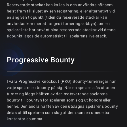
Reserverade stackar kan kallas in och användas när som
helst fram till slutet av sen registrering, eller alternativt vid
en angiven tidpunkt (tiden då reserverade stackar kan
användas kommer att anges i turneringslobbyn); om en
spelare inte har använt sina reserverade stackar vid denna
tidpunkt läggs de automatiskt till spelarens live-stack.
Progressive Bounty
I våra Progressive Knockout (PKO) Bounty-turneringar har
varje spelare en bounty på sig. När en spelare slås ut ur en
turnering läggs hälften av den motsvarande spelarens
bounty till bountyn för spelaren som slog ut honom eller
henne. Den andra hälften av den utslagna spelarens bounty
delas ut till spelaren som slog ut dem som en omedelbar
kontantprissumma.