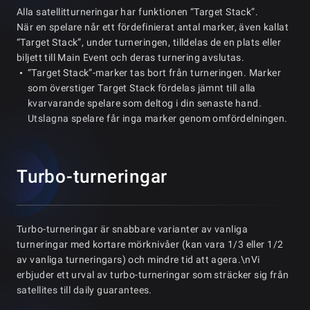
Alla satellitturneringar har funktionen “Target Stack”.
När en spelare når ett fördefinierat antal marker, även kallat
“Target Stack”, under turneringen, tilldelas de en plats eller
biljett till Main Event och deras turnering avslutas.
“Target Stack”-marker tas bort från turneringen. Marker
som överstiger Target Stack fördelas jämnt till alla
kvarvarande spelare som deltog i din senaste hand.
Utslagna spelare får inga marker genom omfördelningen.
Turbo-turneringar
Turbo-turneringar är snabbare varianter av vanliga
turneringar med kortare mörknivåer (kan vara 1/3 eller 1/2
av vanliga turneringars) och mindre tid att agera.\nVi
erbjuder ett urval av turbo-turneringar som sträcker sig från
satellites till daily guarantees.