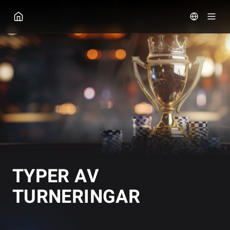
GGPOKER
TYPER AV
TURNERINGAR