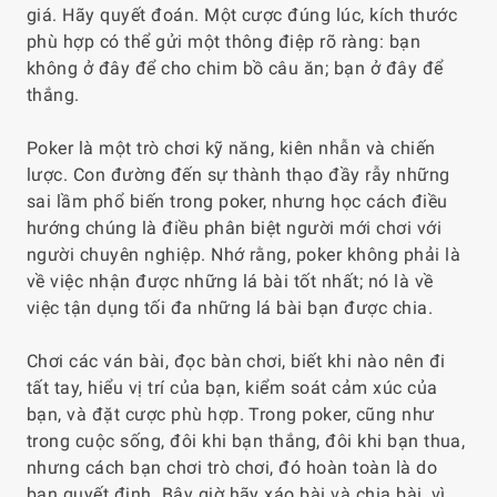
giá. Hãy quyết đoán. Một cược đúng lúc, kích thước
phù hợp có thể gửi một thông điệp rõ ràng: bạn
không ở đây để cho chim bồ câu ăn; bạn ở đây để
thắng.
Poker là một trò chơi kỹ năng, kiên nhẫn và chiến
lược. Con đường đến sự thành thạo đầy rẫy những
sai lầm phổ biến trong poker, nhưng học cách điều
hướng chúng là điều phân biệt người mới chơi với
người chuyên nghiệp. Nhớ rằng, poker không phải là
về việc nhận được những lá bài tốt nhất; nó là về
việc tận dụng tối đa những lá bài bạn được chia.
Chơi các ván bài, đọc bàn chơi, biết khi nào nên đi
tất tay, hiểu vị trí của bạn, kiểm soát cảm xúc của
bạn, và đặt cược phù hợp. Trong poker, cũng như
trong cuộc sống, đôi khi bạn thắng, đôi khi bạn thua,
nhưng cách bạn chơi trò chơi, đó hoàn toàn là do
bạn quyết định. Bây giờ hãy xáo bài và chia bài, vì