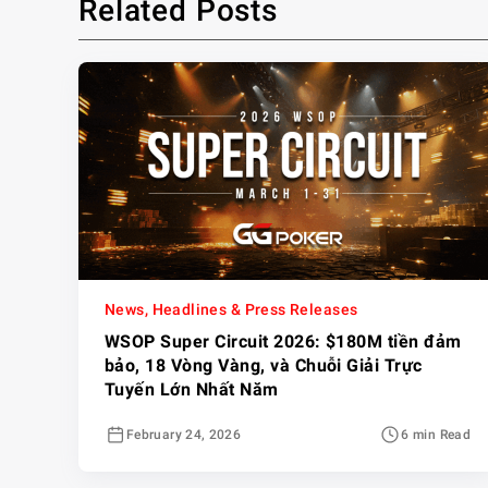
Related Posts
News, Headlines & Press Releases
WSOP Super Circuit 2026: $180M tiền đảm
bảo, 18 Vòng Vàng, và Chuỗi Giải Trực
Tuyến Lớn Nhất Năm
February 24, 2026
6 min Read