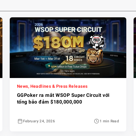
News, Headlines & Press Releases
GGPoker ra mắt WSOP Super Circuit với
tổng bảo đảm $180,000,000
February 24, 2026
1 min Read