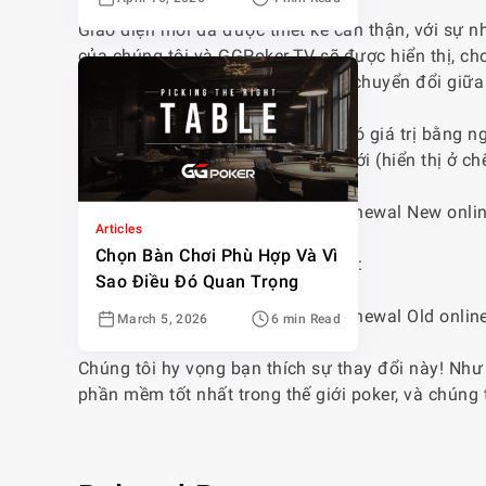
Giao diện mới đã được thiết kế cẩn thận, với sự 
của chúng tôi và GGPoker.TV sẽ được hiển thị, ch
hấp dẫn nhất mà không cần phải chuyển đổi giữa 
Người ta nói rằng một bức tranh có giá trị bằng ng
nào; trước tiên, đây là giao diện mới (hiển thị ở ch
Articles
Chọn Bàn Chơi Phù Hợp Và Vì
Và để so sánh, đây là giao diện cũ:
Sao Điều Đó Quan Trọng
March 5, 2026
6 min Read
Chúng tôi hy vọng bạn thích sự thay đổi này! Như 
phần mềm tốt nhất trong thế giới poker, và chúng 