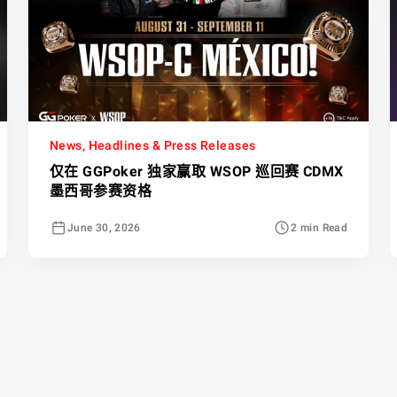
News, Headlines & Press Releases
仅在 GGPoker 独家赢取 WSOP 巡回赛 CDMX
墨西哥参赛资格
June 30, 2026
2 min Read