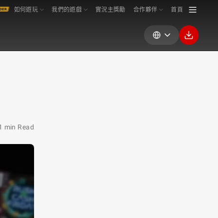
如何遊玩
我們的遊戲
實況主獎勵
合作夥伴
首頁
1 min Read