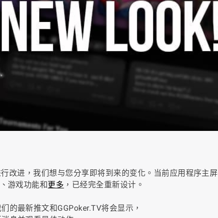
内进行改进，我们想与您分享即将到来的变化。当前应用程序主
、游戏功能和
更多
，已经完全重新设计。
最新推文和GGPoker.TV将会显示，