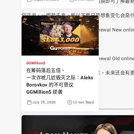
让您无需在应用程序和浏览器之间切换即可了解最
俗话说，一图胜千言，所以不要只是想象变化会是
为了比较，这是旧的：
GGMillion$
在筹码落后五倍、
我们希望您喜欢这个变化！一如既往，未来还会有更多
一次诈唬几近毁灭之际：Aleks
Borovkov 的不可思议
GGMillion$ 逆袭
Related Posts
July 29, 2026
13 min Read