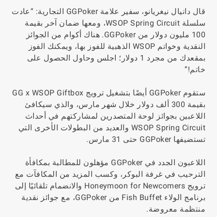
قال دانيال نيغريانو، سفير علامة GGPoker التجارية: “عادت
سلسلة WSOP Spring Circuit، ومعها ضمان آخر بقيمة
100 مليون دولار من GGPoker. هناك أكوام من الجوائز
النقدية وخواتم WSOP الذهبية للفوز بها، ويمكنك الفوز
بمقعدك من مجرد 1 دولار؛ اجلس وحاول الحصول على
خاتم!”
ستقوم GGPoker أيضًا بتشغيل ترويج GG x WSOP Giftbox
بقيمة 300 ألف دولار خلال شهر مارس، والذي سيكافئ
اللاعبين بجوائز لوحة المتصدرين لمشاركتهم في أحداث
WSOP Spring Circuit والعديد من البطولات الأخرى التي
تستضيفها GGPoker حتى 31 مارس.
اللاعبون الجدد في GGPoker مؤهلون للمطالبة بمكافأة
الترحيب في غرفة البوكر، وكسب المزيد من المكافآت مع
ترويج Honeymoon for Newcomers والانضمام تلقائيًا إلى
برنامج الولاء Fish Buffet من GGPoker، مع جوائز نقدية
منتظمة معروضة.